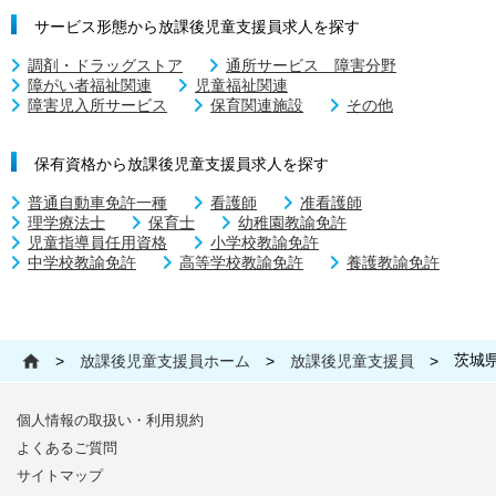
サービス形態から放課後児童支援員求人を探す
調剤・ドラッグストア
通所サービス 障害分野
障がい者福祉関連
児童福祉関連
障害児入所サービス
保育関連施設
その他
保有資格から放課後児童支援員求人を探す
普通自動車免許一種
看護師
准看護師
理学療法士
保育士
幼稚園教諭免許
児童指導員任用資格
小学校教諭免許
中学校教諭免許
高等学校教諭免許
養護教諭免許
茨城
>
放課後児童支援員ホーム
>
放課後児童支援員
>
個人情報の取扱い・利用規約
よくあるご質問
サイトマップ