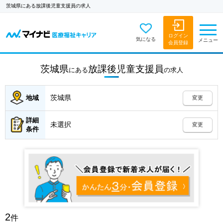
茨城県にある放課後児童支援員の求人
ログイン
気になる
メニュー
会員登録
茨城県
放課後児童支援員
にある
の
求人
茨城県
地域
変更
詳細
未選択
変更
条件
2
件