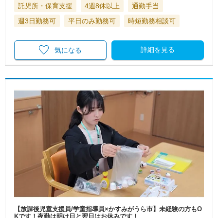
託児所・保育支援
4週8休以上
通勤手当
週3日勤務可
平日のみ勤務可
時短勤務相談可
詳細を見る
気になる
【放課後児童支援員/学童指導員×かすみがうら市】未経験の方もO
Kです！夜勤は明け日と翌日はお休みです！