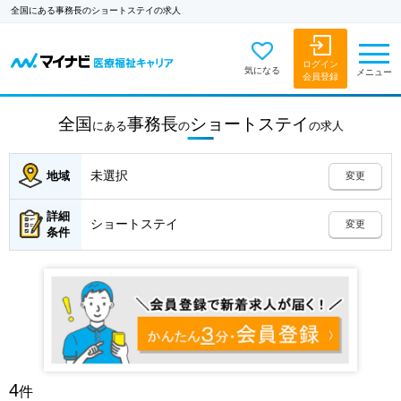
全国にある事務長のショートステイの求人
ログイン
気になる
メニュー
会員登録
全国
事務長
ショートステイ
にある
の
の
求人
未選択
地域
変更
詳細
ショートステイ
変更
条件
4
件