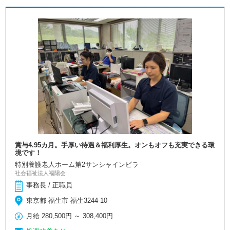
賞与4.95カ月。手厚い待遇＆福利厚生。オンもオフも充実できる環
境です！
特別養護老人ホーム第2サンシャインビラ
社会福祉法人福陽会
事務長 / 正職員
東京都 福生市 福生3244-10
月給
280,500円
～
308,400円