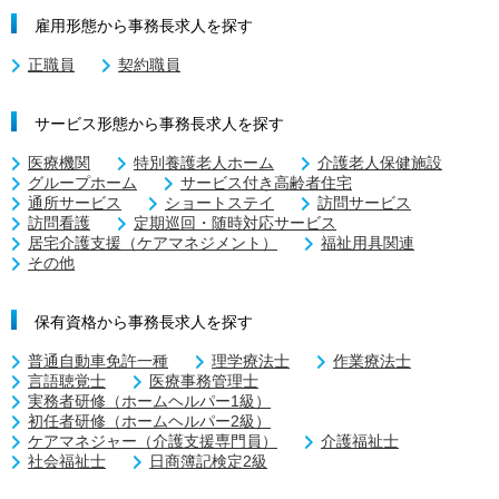
雇用形態から事務長求人を探す
正職員
契約職員
サービス形態から事務長求人を探す
医療機関
特別養護老人ホーム
介護老人保健施設
グループホーム
サービス付き高齢者住宅
通所サービス
ショートステイ
訪問サービス
訪問看護
定期巡回・随時対応サービス
居宅介護支援（ケアマネジメント）
福祉用具関連
その他
保有資格から事務長求人を探す
普通自動車免許一種
理学療法士
作業療法士
言語聴覚士
医療事務管理士
実務者研修（ホームヘルパー1級）
初任者研修（ホームヘルパー2級）
ケアマネジャー（介護支援専門員）
介護福祉士
社会福祉士
日商簿記検定2級