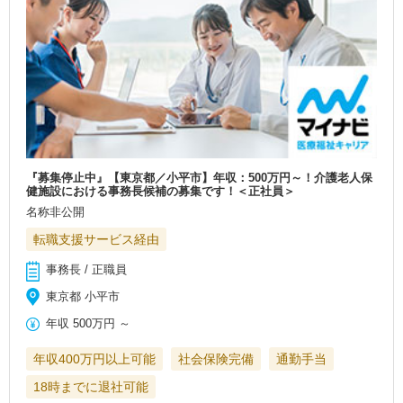
『募集停止中』【東京都／小平市】年収：500万円～！介護老人保
健施設における事務長候補の募集です！＜正社員＞
名称非公開
転職支援サービス経由
事務長 / 正職員
東京都 小平市
年収
500万円
～
年収400万円以上可能
社会保険完備
通勤手当
18時までに退社可能