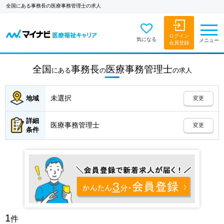
全国にある事務長の医療事務管理士の求人
ログイン
気になる
メニュー
会員登録
全国
事務長
医療事務管理士
にある
の
の
求人
未選択
地域
変更
詳細
医療事務管理士
変更
条件
1
件