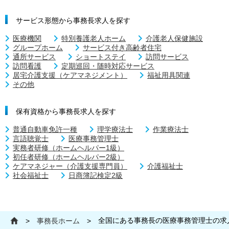
サービス形態から事務長求人を探す
医療機関
特別養護老人ホーム
介護老人保健施設
グループホーム
サービス付き高齢者住宅
通所サービス
ショートステイ
訪問サービス
訪問看護
定期巡回・随時対応サービス
居宅介護支援（ケアマネジメント）
福祉用具関連
その他
保有資格から事務長求人を探す
普通自動車免許一種
理学療法士
作業療法士
言語聴覚士
医療事務管理士
実務者研修（ホームヘルパー1級）
初任者研修（ホームヘルパー2級）
ケアマネジャー（介護支援専門員）
介護福祉士
社会福祉士
日商簿記検定2級
全国にある事務長の医療事務管理士の求
>
事務長ホーム
>