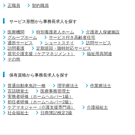
正職員
契約職員
サービス形態から事務長求人を探す
医療機関
特別養護老人ホーム
介護老人保健施設
グループホーム
サービス付き高齢者住宅
通所サービス
ショートステイ
訪問サービス
訪問看護
定期巡回・随時対応サービス
居宅介護支援（ケアマネジメント）
福祉用具関連
その他
保有資格から事務長求人を探す
普通自動車免許一種
理学療法士
作業療法士
言語聴覚士
医療事務管理士
実務者研修（ホームヘルパー1級）
初任者研修（ホームヘルパー2級）
ケアマネジャー（介護支援専門員）
介護福祉士
社会福祉士
日商簿記検定2級