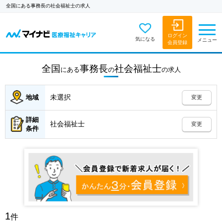
全国にある事務長の社会福祉士の求人
ログイン
気になる
メニュー
会員登録
全国
事務長
社会福祉士
にある
の
の
求人
未選択
地域
変更
詳細
社会福祉士
変更
条件
1
件