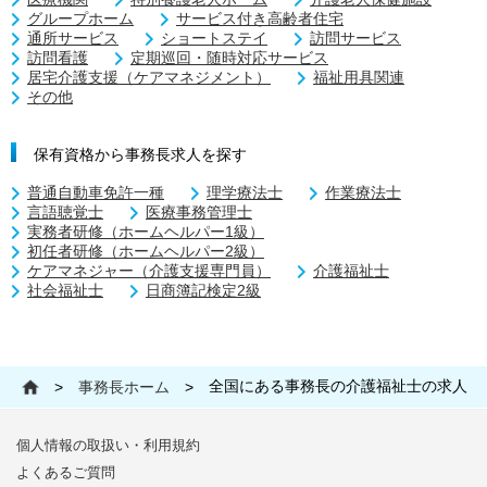
グループホーム
サービス付き高齢者住宅
通所サービス
ショートステイ
訪問サービス
訪問看護
定期巡回・随時対応サービス
居宅介護支援（ケアマネジメント）
福祉用具関連
その他
保有資格から事務長求人を探す
普通自動車免許一種
理学療法士
作業療法士
言語聴覚士
医療事務管理士
実務者研修（ホームヘルパー1級）
初任者研修（ホームヘルパー2級）
ケアマネジャー（介護支援専門員）
介護福祉士
社会福祉士
日商簿記検定2級
全国にある事務長の介護福祉士の求人
>
事務長ホーム
>
個人情報の取扱い・利用規約
よくあるご質問