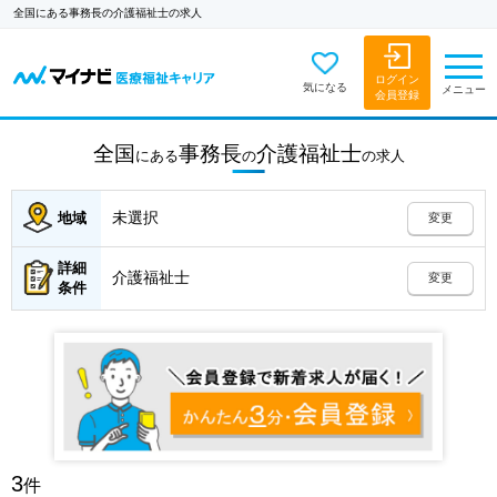
全国にある事務長の介護福祉士の求人
ログイン
気になる
メニュー
会員登録
全国
事務長
介護福祉士
にある
の
の
求人
未選択
地域
変更
詳細
介護福祉士
変更
条件
3
件