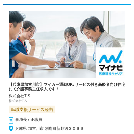
【兵庫県加古川市】マイカー通勤OK♪サービス付き高齢者向け住宅
にて介護事務主任求人です！
株式会社T.S.I
株式会社T.S.I
転職支援サービス経由
事務長 / 正職員
兵庫県 加古川市 別府町新野辺３０６６