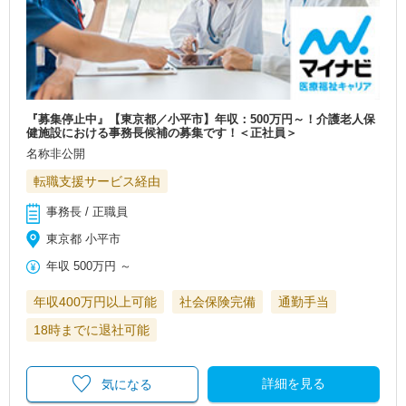
『募集停止中』【東京都／小平市】年収：500万円～！介護老人保
健施設における事務長候補の募集です！＜正社員＞
名称非公開
転職支援サービス経由
事務長 / 正職員
東京都 小平市
年収
500万円
～
年収400万円以上可能
社会保険完備
通勤手当
18時までに退社可能
詳細を見る
気になる