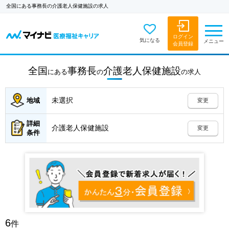
全国にある事務長の介護老人保健施設の求人
ログイン
気になる
メニュー
会員登録
全国
事務長
介護老人保健施設
にある
の
の
求人
未選択
地域
変更
詳細
介護老人保健施設
変更
条件
6
件