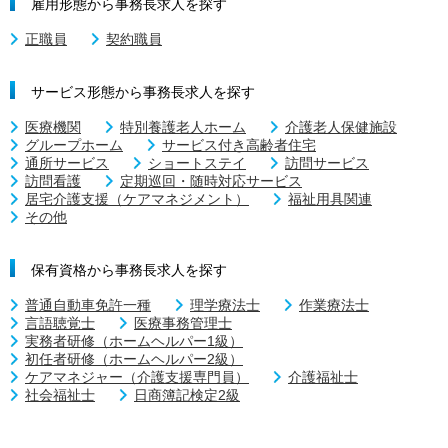
雇用形態から事務長求人を探す
正職員
契約職員
サービス形態から事務長求人を探す
医療機関
特別養護老人ホーム
介護老人保健施設
グループホーム
サービス付き高齢者住宅
通所サービス
ショートステイ
訪問サービス
訪問看護
定期巡回・随時対応サービス
居宅介護支援（ケアマネジメント）
福祉用具関連
その他
保有資格から事務長求人を探す
普通自動車免許一種
理学療法士
作業療法士
言語聴覚士
医療事務管理士
実務者研修（ホームヘルパー1級）
初任者研修（ホームヘルパー2級）
ケアマネジャー（介護支援専門員）
介護福祉士
社会福祉士
日商簿記検定2級