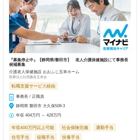
『募集停止中』【静岡県/磐田市】 老人介護保健施設にて事務長
候補募集
介護老人保健施設 おおふじ五幸ホーム
医療法人社団藤友五幸会
転職支援サービス経由
事務長 / 正職員
静岡県 磐田市 大久保508-3
年収
404万円
～
428万円
年収400万円以上可能
社会保険完備
通勤手当
住宅手当
役職手当
扶養手当