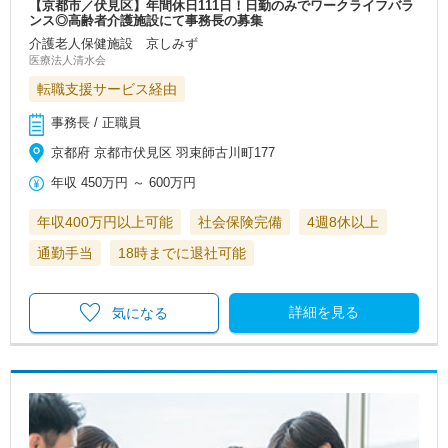
【京都市／伏見区】年間休日111日！日勤のみでワークライフバラ
ンス◎高齢者介護施設にて事務長の募集
介護老人保健施設 京しみず
医療法人清水会
転職支援サービス経由
事務長 / 正職員
京都府 京都市伏見区 羽束師古川町177
年収
450万円
～
600万円
年収400万円以上可能
社会保険完備
4週8休以上
通勤手当
18時までに退社可能
詳細を見る
気になる