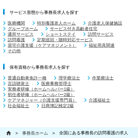
サービス形態から事務長求人を探す
医療機関
特別養護老人ホーム
介護老人保健施設
グループホーム
サービス付き高齢者住宅
通所サービス
ショートステイ
訪問サービス
訪問看護
定期巡回・随時対応サービス
居宅介護支援（ケアマネジメント）
福祉用具関連
その他
保有資格から事務長求人を探す
普通自動車免許一種
理学療法士
作業療法士
言語聴覚士
医療事務管理士
実務者研修（ホームヘルパー1級）
初任者研修（ホームヘルパー2級）
ケアマネジャー（介護支援専門員）
介護福祉士
社会福祉士
日商簿記検定2級
全国にある事務長の訪問看護の求人
>
事務長ホーム
>