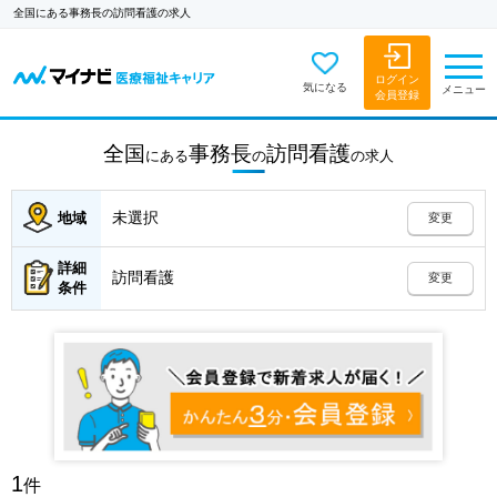
全国にある事務長の訪問看護の求人
ログイン
気になる
メニュー
会員登録
全国
事務長
訪問看護
にある
の
の
求人
未選択
地域
変更
詳細
訪問看護
変更
条件
1
件