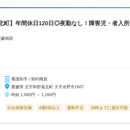
北町】年間休日120日◎夜勤なし！障害児・者入
愛媛病院
看護助手 / 契約職員
愛媛県 北宇和郡鬼北町 大字永野市1607
時給
1,060円
～
1,260円
社会保険完備
4週8休以上
通勤手当
18時までに退社可能