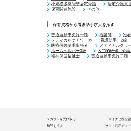
小規模多機能型居宅介護
居宅介護支
保育関連施設
その他
保有資格から看護助手求人を探す
普通自動車免許一種
看護師
准
メディカルケアワーカー（看護助手）2級
医療保険請求事務者
メディカルクラ
ホームヘルパー3級
入門的研修（介護
精神保健福祉士
普通自動車免許二種
スカウトを受け取る
「マイナビ医療福
施設を探す
サイト利用ガイド