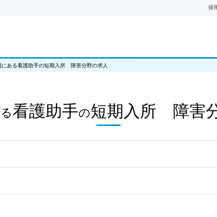
採
国にある看護助手の短期入所 障害分野の求人
看護助手
短期入所 障害
ある
の