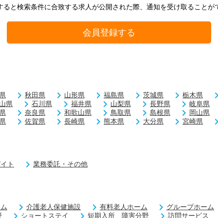
すると検索条件に合致する求人が公開された際、通知を受け取ることが
会員登録する
県
秋田県
山形県
福島県
茨城県
栃木県
山県
石川県
福井県
山梨県
長野県
岐阜県
県
奈良県
和歌山県
鳥取県
島根県
岡山県
県
佐賀県
長崎県
熊本県
大分県
宮崎県
バイト
業務委託・その他
ーム
介護老人保健施設
有料老人ホーム
グループホーム
野
ショートステイ
短期入所 障害分野
訪問サービス