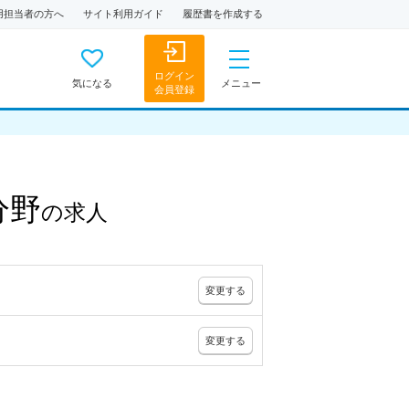
用担当者の方へ
サイト利用ガイド
履歴書を作成する
ログイン
気になる
メニュー
会員登録
分野
の
求人
変更
する
変更
する