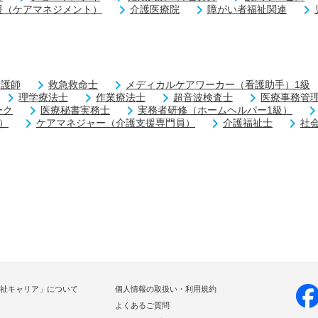
援（ケアマネジメント）
介護医療院
障がい者福祉関連
看護師
救急救命士
メディカルケアワーカー（看護助手）1級
理学療法士
作業療法士
超音波検査士
医療事務管
ーク
医療秘書実務士
実務者研修（ホームヘルパー1級）
）
ケアマネジャー（介護支援専門員）
介護福祉士
社
祉キャリア」について
個人情報の取扱い・利用規約
よくあるご質問