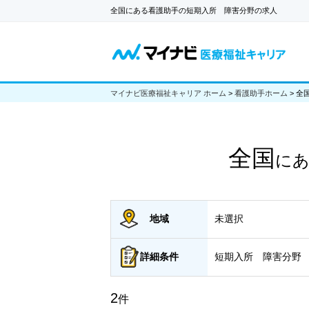
全国にある看護助手の短期入所 障害分野の求人
マイナビ医療福祉キャリア ホーム
>
看護助手ホーム
>
全
全国
に
地域
未選択
詳細
条件
短期入所 障害分野
2
件