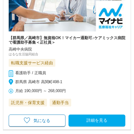
【群馬県／高崎市】無資格OK！マイカー通勤可♪ケアミックス病院
で看護助手募集＜正社員＞
高崎中央病院
はるな生活協同組合
転職支援サービス経由
看護助手 / 正職員
群馬県 高崎市 高関町498‐1
月給
190,000円
～
268,000円
託児所・保育支援
通勤手当
詳細を見る
気になる