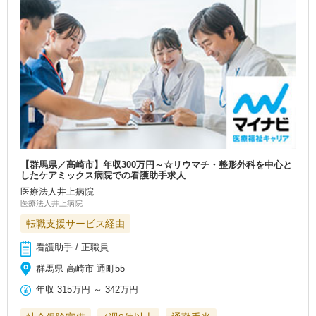
【群馬県／高崎市】年収300万円～☆リウマチ・整形外科を中心と
したケアミックス病院での看護助手求人
医療法人井上病院
医療法人井上病院
転職支援サービス経由
看護助手 / 正職員
群馬県 高崎市 通町55
年収
315万円
～
342万円