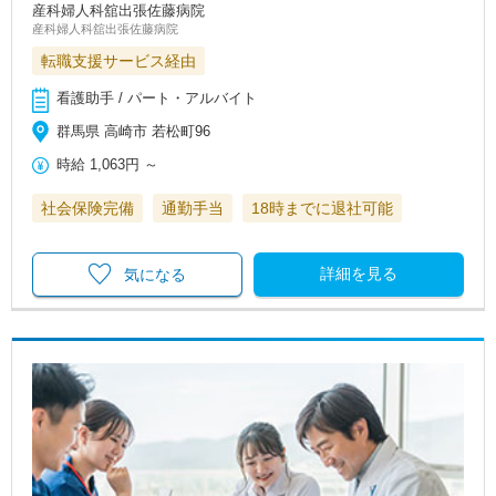
産科婦人科舘出張佐藤病院
産科婦人科舘出張佐藤病院
転職支援サービス経由
看護助手 / パート・アルバイト
群馬県 高崎市 若松町96
時給
1,063円
～
社会保険完備
通勤手当
18時までに退社可能
詳細を見る
気になる