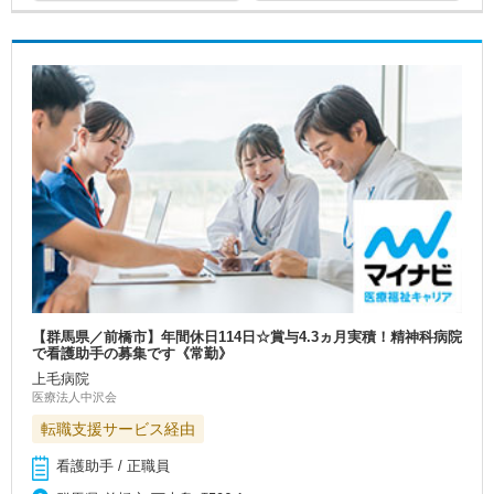
【群馬県／前橋市】年間休日114日☆賞与4.3ヵ月実積！精神科病院
で看護助手の募集です《常勤》
上毛病院
医療法人中沢会
転職支援サービス経由
看護助手 / 正職員