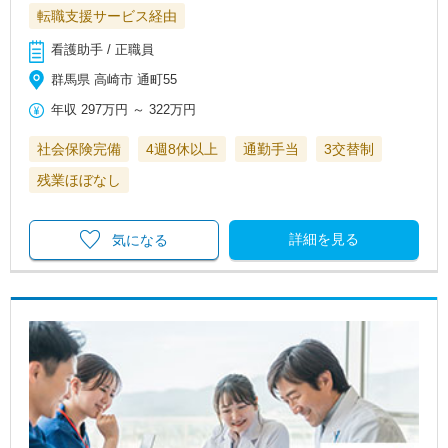
転職支援サービス経由
看護助手 / 正職員
群馬県 高崎市 通町55
年収
297万円
～
322万円
社会保険完備
4週8休以上
通勤手当
3交替制
残業ほぼなし
詳細を見る
気になる