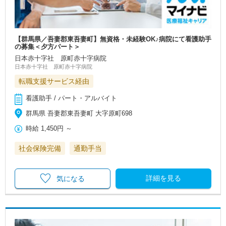
【群馬県／吾妻郡東吾妻町】無資格・未経験OK♪病院にて看護助手
の募集＜夕方パート＞
日本赤十字社 原町赤十字病院
日本赤十字社 原町赤十字病院
転職支援サービス経由
看護助手 / パート・アルバイト
群馬県 吾妻郡東吾妻町 大字原町698
時給
1,450円
～
社会保険完備
通勤手当
詳細を見る
気になる