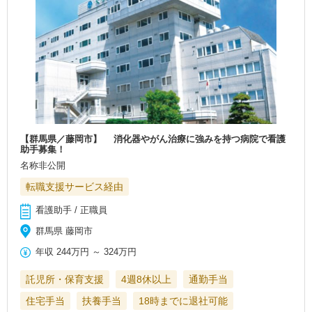
【群馬県／藤岡市】 消化器やがん治療に強みを持つ病院で看護
助手募集！
名称非公開
転職支援サービス経由
看護助手 / 正職員
群馬県 藤岡市
年収
244万円
～
324万円
託児所・保育支援
4週8休以上
通勤手当
住宅手当
扶養手当
18時までに退社可能