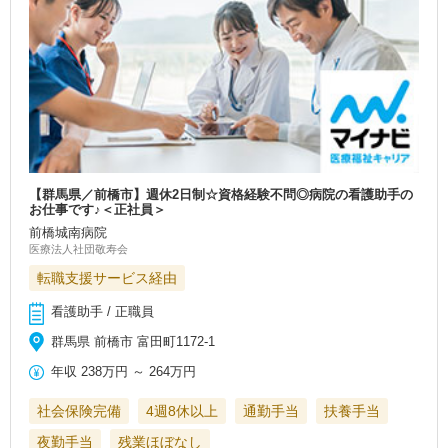
【群馬県／前橋市】週休2日制☆資格経験不問◎病院の看護助手の
お仕事です♪＜正社員＞
前橋城南病院
医療法人社団敬寿会
転職支援サービス経由
看護助手 / 正職員
群馬県 前橋市 富田町1172-1
年収
238万円
～
264万円
社会保険完備
4週8休以上
通勤手当
扶養手当
夜勤手当
残業ほぼなし