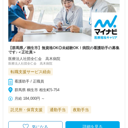
【群馬県／桐生市】無資格OK◎未経験OK！病院の看護助手の募集
です♪＜正社員＞
医療法人社団全仁会 高木病院
医療法人社団全仁会 高木病院
転職支援サービス経由
看護助手 / 正職員
群馬県 桐生市 相生町5-754
月給
184,000円
～
託児所・保育支援
通勤手当
夜勤手当
詳細を見る
気になる