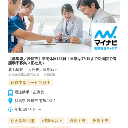
【群馬県／渋川市】年間休日123日！日勤は17:15まで◎病院で看
護助手募集＜正社員＞
北毛病院 ＜外来／非常勤＞
北毛保健生活協同組合 北毛病院
転職支援サービス経由
看護助手 / 正職員
群馬県 渋川市 有馬237‐1
年収
297万円
～
社会保険完備
4週8休以上
通勤手当
夜勤手当