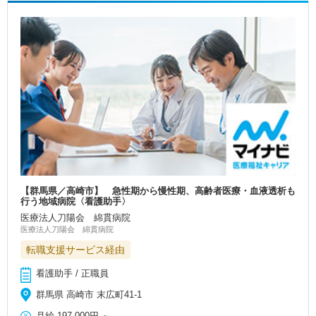
【群馬県／高崎市】 急性期から慢性期、高齢者医療・血液透析も
行う地域病院〈看護助手〉
医療法人刀陽会 綿貫病院
医療法人刀陽会 綿貫病院
転職支援サービス経由
看護助手 / 正職員
群馬県 高崎市 末広町41-1
月給
197,000円
～