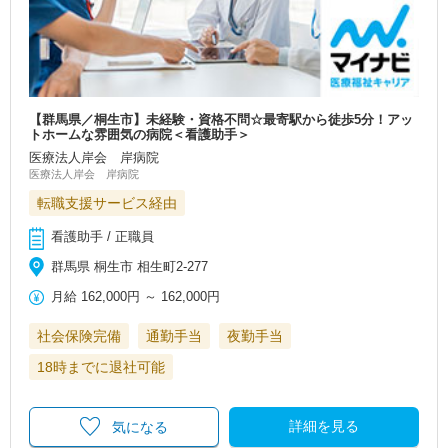
【群馬県／桐生市】未経験・資格不問☆最寄駅から徒歩5分！アッ
トホームな雰囲気の病院＜看護助手＞
医療法人岸会 岸病院
医療法人岸会 岸病院
転職支援サービス経由
看護助手 / 正職員
群馬県 桐生市 相生町2-277
月給
162,000円
～
162,000円
社会保険完備
通勤手当
夜勤手当
18時までに退社可能
詳細を見る
気になる