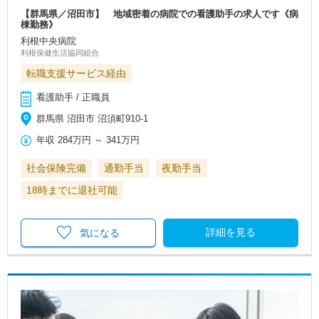
【群馬県／沼田市】 地域密着の病院での看護助手の求人です《病
棟勤務》
利根中央病院
利根保健生活協同組合
転職支援サービス経由
看護助手 / 正職員
群馬県 沼田市 沼須町910-1
年収
284万円
～
341万円
社会保険完備
通勤手当
夜勤手当
18時までに退社可能
詳細を見る
気になる