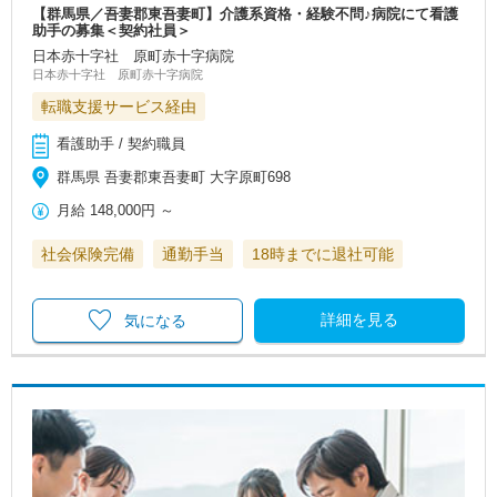
【群馬県／吾妻郡東吾妻町】介護系資格・経験不問♪病院にて看護
助手の募集＜契約社員＞
日本赤十字社 原町赤十字病院
日本赤十字社 原町赤十字病院
転職支援サービス経由
看護助手 / 契約職員
群馬県 吾妻郡東吾妻町 大字原町698
月給
148,000円
～
社会保険完備
通勤手当
18時までに退社可能
詳細を見る
気になる