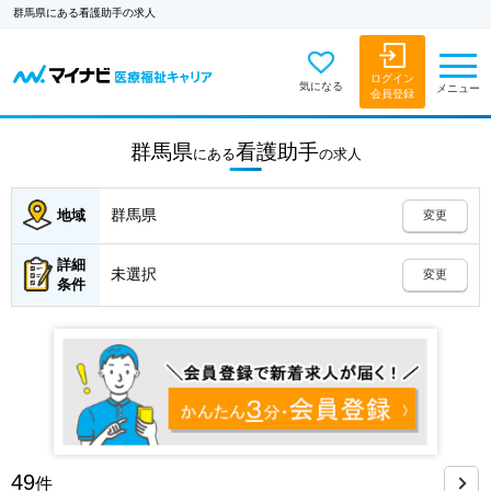
群馬県にある看護助手の求人
ログイン
気になる
メニュー
会員登録
群馬県
看護助手
にある
の
求人
群馬県
地域
変更
詳細
未選択
変更
条件
49
件