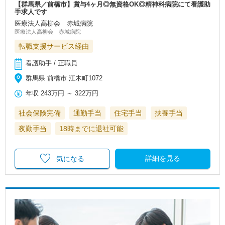
【群馬県／前橋市】賞与4ヶ月◎無資格OK◎精神科病院にて看護助
手求人です
医療法人高柳会 赤城病院
医療法人高柳会 赤城病院
転職支援サービス経由
看護助手 / 正職員
群馬県 前橋市 江木町1072
年収
243万円
～
322万円
社会保険完備
通勤手当
住宅手当
扶養手当
夜勤手当
18時までに退社可能
詳細を見る
気になる