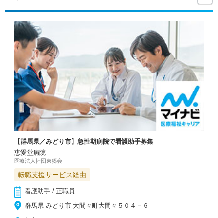
【群馬県／みどり市】急性期病院で看護助手募集
恵愛堂病院
医療法人社団東郷会
転職支援サービス経由
看護助手 / 正職員
群馬県 みどり市 大間々町大間々５０４－６