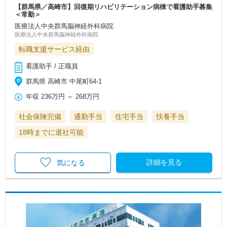
【群馬県／高崎市】回復期リハビリテーション病棟で看護助手募集
＜常勤＞
医療法人中央群馬脳神経外科病院
医療法人中央群馬脳神経外科病院
転職支援サービス経由
看護助手 / 正職員
群馬県 高崎市 中尾町64-1
年収
236万円
～
268万円
社会保険完備
通勤手当
住宅手当
扶養手当
18時までに退社可能
詳細を見る
気になる