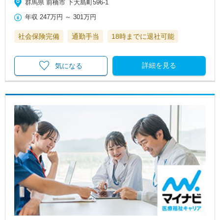
群馬県 前橋市 下大島町596-1
年収
247万円
～
301万円
社会保険完備
通勤手当
18時までに退社可能
詳細を見る
気になる