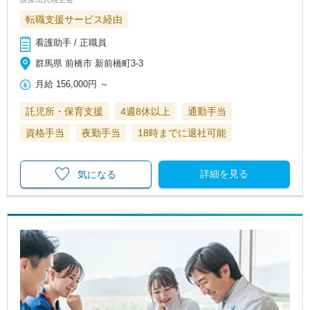
転職支援サービス経由
看護助手 / 正職員
群馬県 前橋市 新前橋町3-3
月給
156,000円
～
託児所・保育支援
4週8休以上
通勤手当
資格手当
夜勤手当
18時までに退社可能
詳細を見る
気になる