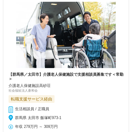
【群馬県／太田市】介護老人保健施設で支援相談員募集です＜常勤
＞
介護老人保健施設高砂荘
社会福祉法人蒼和会
転職支援サービス経由
生活相談員 / 正職員
群馬県 太田市 飯塚町973-1
年収
279万円
～
309万円