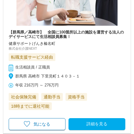
【群馬県／高崎市】 全国に100箇所以上の施設を運営する法人の
デイサービスにて生活相談員募集！
健康サポートげんき榛名町
株式会社介護NEXT
転職支援サービス経由
生活相談員 / 正職員
群馬県 高崎市 下里見町１４０３－１
年収
216万円
～
276万円
社会保険完備
通勤手当
資格手当
18時までに退社可能
詳細を見る
気になる