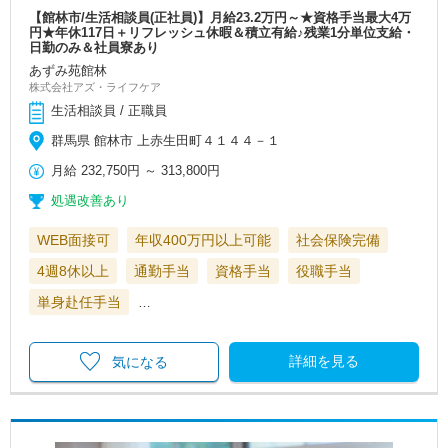
【館林市/生活相談員(正社員)】月給23.2万円～★資格手当最大4万
円★年休117日＋リフレッシュ休暇＆積立有給♪残業1分単位支給・
日勤のみ＆社員寮あり
あずみ苑館林
株式会社アズ・ライフケア
生活相談員 / 正職員
群馬県 館林市 上赤生田町４１４４－１
月給
232,750円
～
313,800円
処遇改善あり
WEB面接可
年収400万円以上可能
社会保険完備
4週8休以上
通勤手当
資格手当
役職手当
単身赴任手当
…
詳細を見る
気になる