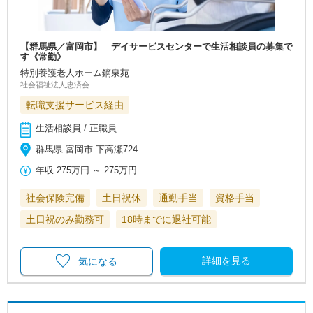
【群馬県／富岡市】 デイサービスセンターで生活相談員の募集で
す《常勤》
特別養護老人ホーム鏑泉苑
社会福祉法人恵済会
転職支援サービス経由
生活相談員 / 正職員
群馬県 富岡市 下高瀬724
年収
275万円
～
275万円
社会保険完備
土日祝休
通勤手当
資格手当
土日祝のみ勤務可
18時までに退社可能
詳細を見る
気になる