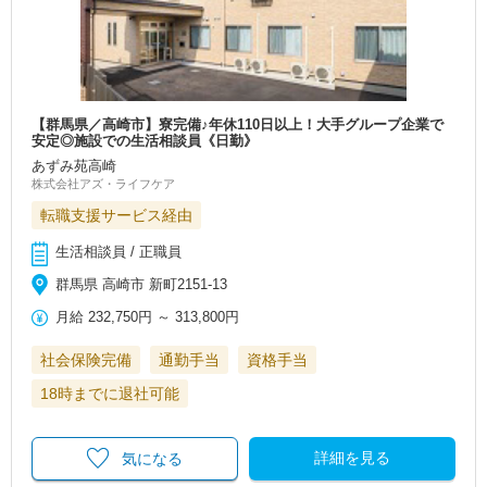
【群馬県／高崎市】寮完備♪年休110日以上！大手グループ企業で
安定◎施設での生活相談員《日勤》
あずみ苑高崎
株式会社アズ・ライフケア
転職支援サービス経由
生活相談員 / 正職員
群馬県 高崎市 新町2151-13
月給
232,750円
～
313,800円
社会保険完備
通勤手当
資格手当
18時までに退社可能
詳細を見る
気になる