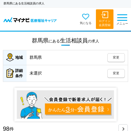
群馬県にある生活相談員の求人
ログイン
気になる
メニュー
会員登録
群馬県
生活相談員
にある
の
求人
群馬県
地域
変更
詳細
未選択
変更
条件
98
件