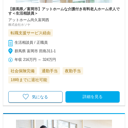
【群馬県／富岡市】アットホームな介護付き有料老人ホーム求人で
す＜生活相談員＞
アットホーム尚久富岡西
株式会社ホソヤ
転職支援サービス経由
生活相談員 / 正職員
群馬県 富岡市 田島311-1
年収
216万円
～
324万円
社会保険完備
通勤手当
夜勤手当
18時までに退社可能
詳細を見る
気になる