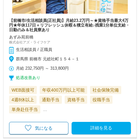
【前橋市/生活相談員(正社員)】月給23.2万円～★資格手当最大4万
円★年休117日＋リフレッシュ休暇＆積立有給♪残業1分単位支給・
日勤のみ＆社員寮あり
あずみ苑前橋
株式会社アズ・ライフケア
生活相談員 / 正職員
群馬県 前橋市 元総社町１５４－１
月給
232,750円
～
313,800円
処遇改善あり
WEB面接可
年収400万円以上可能
社会保険完備
4週8休以上
通勤手当
資格手当
役職手当
単身赴任手当
…
詳細を見る
気になる