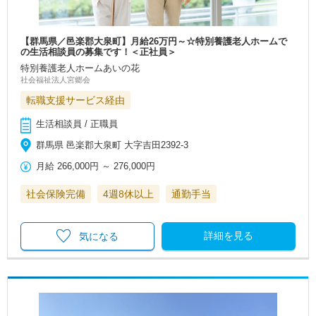
【群馬県／邑楽郡大泉町】月給26万円～☆特別養護老人ホームで
の生活相談員の募集です！＜正社員＞
特別養護老人ホームあいの花
社会福祉法人宮郷会
転職支援サービス経由
生活相談員 / 正職員
群馬県 邑楽郡大泉町 大字吉田2392-3
月給
266,000円
～
276,000円
社会保険完備
4週8休以上
通勤手当
詳細を見る
気になる