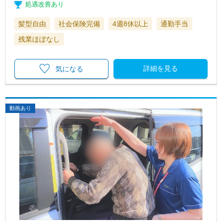
処遇改善あり
髪型自由
社会保険完備
4週8休以上
通勤手当
残業ほぼなし
詳細を見る
気になる
動画あり