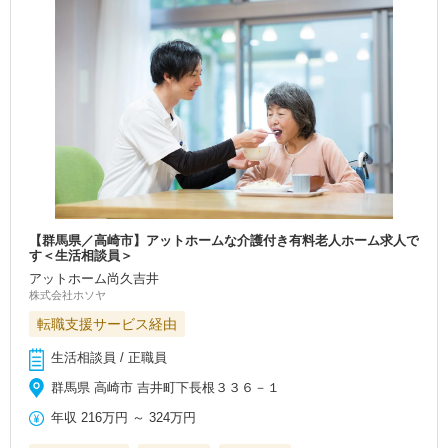
【群馬県／高崎市】アットホームな介護付き有料老人ホーム求人で
す＜生活相談員＞
アットホーム尚久吉井
株式会社ホソヤ
転職支援サービス経由
生活相談員 / 正職員
群馬県 高崎市 吉井町下長根３３６－１
年収
216万円
～
324万円