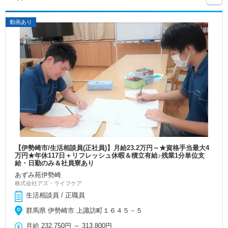
動画あり
【伊勢崎市/生活相談員(正社員)】月給23.2万円～★資格手当最大4
万円★年休117日＋リフレッシュ休暇＆積立有給♪残業1分単位支
給・日勤のみ＆社員寮あり
あずみ苑伊勢崎
株式会社アズ・ライフケア
生活相談員 / 正職員
群馬県 伊勢崎市 上諏訪町１６４５－５
月給
232,750円
～
313,800円