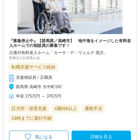
『募集停止中』【群馬県／高崎市】 地中海をイメージした有料老
人ホームでの相談員の募集です！
介護付有料老人ホーム「カーサ・デ・ヴェルデ 黒沢」
医療法人社団美心会
転職支援サービス経由
支援相談員 / 正職員
群馬県 高崎市 矢中町192
年収
275万円
～
376万円
託児所・保育支援
4週8休以上
通勤手当
18時までに退社可能
詳細を見る
気になる