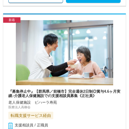
新着
『募集停止中』【群馬県／前橋市】完全週休2日制◎賞与4.6ヶ月実
績♪介護老人保健施設での支援相談員募集《正社員》
老人保健施設 ビハーラ寿苑
医療法人高柳会
転職支援サービス経由
支援相談員 / 正職員