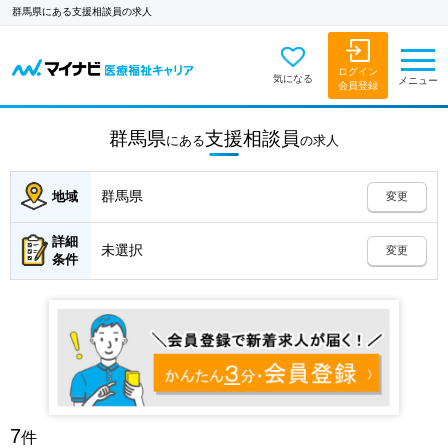
群馬県にある支援相談員の求人
ログイン
気になる
メニュー
会員登録
群馬県
支援相談員
にある
の
求人
群馬県
地域
変更
詳細
未選択
変更
条件
7
件