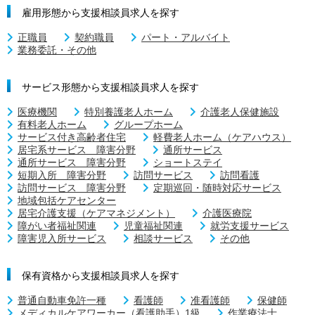
雇用形態から支援相談員求人を探す
正職員
契約職員
パート・アルバイト
業務委託・その他
サービス形態から支援相談員求人を探す
医療機関
特別養護老人ホーム
介護老人保健施設
有料老人ホーム
グループホーム
サービス付き高齢者住宅
軽費老人ホーム（ケアハウス）
居宅系サービス 障害分野
通所サービス
通所サービス 障害分野
ショートステイ
短期入所 障害分野
訪問サービス
訪問看護
訪問サービス 障害分野
定期巡回・随時対応サービス
地域包括ケアセンター
居宅介護支援（ケアマネジメント）
介護医療院
障がい者福祉関連
児童福祉関連
就労支援サービス
障害児入所サービス
相談サービス
その他
保有資格から支援相談員求人を探す
普通自動車免許一種
看護師
准看護師
保健師
メディカルケアワーカー（看護助手）1級
作業療法士