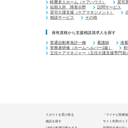
軽費老人ホーム（ケアハウス）
居宅
短期入所 障害分野
訪問サービス
居宅介護支援（ケアマネジメント）
相談サービス
その他
保有資格から支援相談員求人を探す
普通自動車免許一種
看護師
准
実務者研修（ホームヘルパー1級）
初
主任ケアマネジャー（主任介護支援専門員
スカウトを受け取る
「マイナビ医療福
施設を探す
サイト利用ガイド
LINEで転職活動をする
採用担当者の方へ