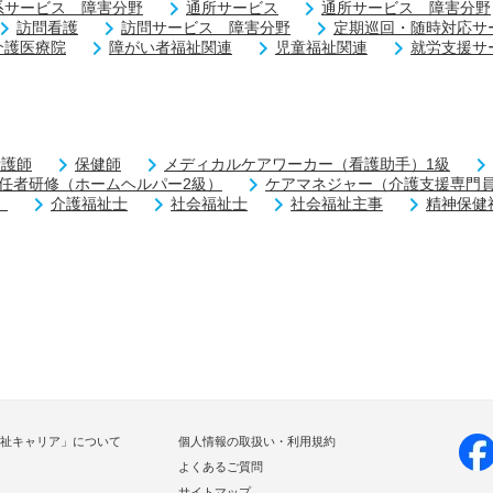
系サービス 障害分野
通所サービス
通所サービス 障害分野
訪問看護
訪問サービス 障害分野
定期巡回・随時対応サ
介護医療院
障がい者福祉関連
児童福祉関連
就労支援サ
看護師
保健師
メディカルケアワーカー（看護助手）1級
任者研修（ホームヘルパー2級）
ケアマネジャー（介護支援専門
）
介護福祉士
社会福祉士
社会福祉主事
精神保健
祉キャリア」について
個人情報の取扱い・利用規約
よくあるご質問
サイトマップ