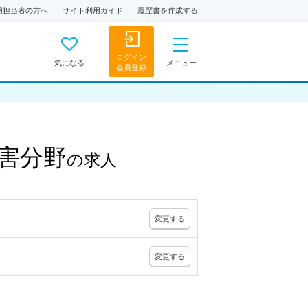
用担当者の方へ
サイト利用ガイド
履歴書を作成する
ログイン
気になる
メニュー
会員登録
害分野
の
求人
変更
する
変更
する