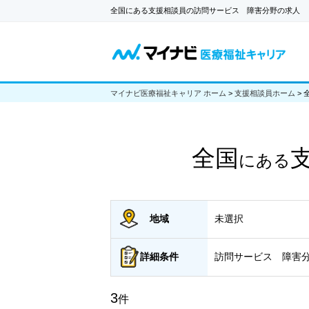
全国にある支援相談員の訪問サービス 障害分野の求人
マイナビ医療福祉キャリア ホーム
>
支援相談員ホーム
>
全国
にある
地域
未選択
詳細
条件
訪問サービス 障害
3
件