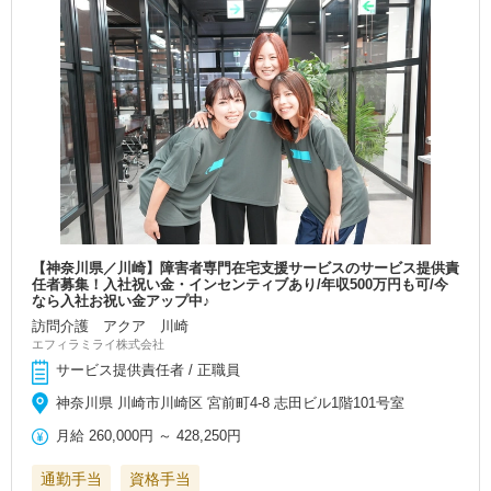
【神奈川県／川崎】障害者専門在宅支援サービスのサービス提供責
任者募集！入社祝い金・インセンティブあり/年収500万円も可/今
なら入社お祝い金アップ中♪
訪問介護 アクア 川崎
エフィラミライ株式会社
サービス提供責任者 / 正職員
神奈川県 川崎市川崎区 宮前町4-8 志田ビル1階101号室
月給
260,000円
～
428,250円
通勤手当
資格手当