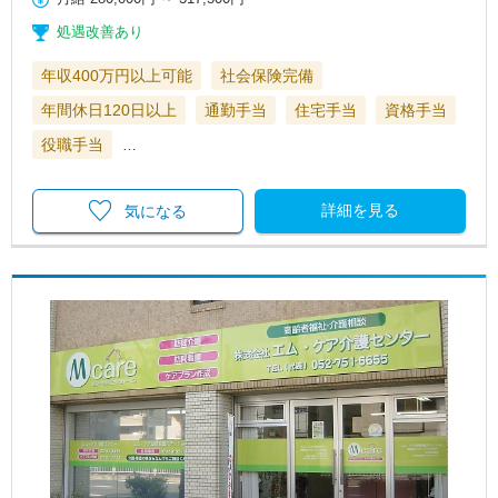
処遇改善あり
年収400万円以上可能
社会保険完備
年間休日120日以上
通勤手当
住宅手当
資格手当
役職手当
…
詳細を見る
気になる