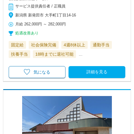
サービス提供責任者 / 正職員
新潟県 新発田市 大手町1丁目14-16
月給
262,000円
～
282,000円
処遇改善あり
固定給
社会保険完備
4週8休以上
通勤手当
扶養手当
18時までに退社可能
…
詳細を見る
気になる