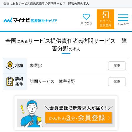
全国にあるサービス提供責任者の訪問サービス 障害分野の求人
ログイン
気になる
メニュー
会員登録
全国
サービス提供責任者
訪問サービス 障
にある
の
害分野
の
求人
未選択
地域
変更
詳細
訪問サービス 障害分野
変更
条件