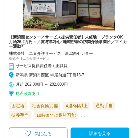
【新潟西センター／サービス提供責任者】未経験・ブランクOK！
月給26.2万円～／賞与年2回／地域密着の訪問介護事業所／マイカ
ー通勤可
株式会社 エヌ介護サービス 新潟西センター
株式会社エヌ介護サービス
サービス提供責任者 / 正職員
新潟県 新潟市西区 寺尾前通2丁目13-7
月給
262,000円
～
282,000円
処遇改善あり
固定給
社会保険完備
4週8休以上
通勤手当
扶養手当
18時までに退社可能
…
詳細を見る
気になる