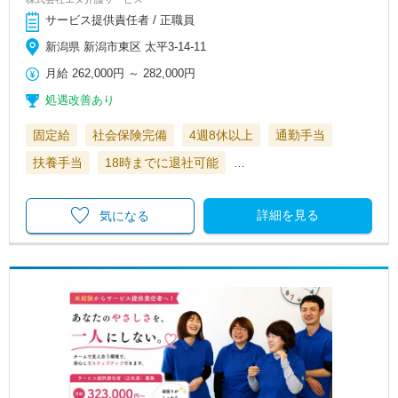
サービス提供責任者 / 正職員
新潟県 新潟市東区 太平3-14-11
月給
262,000円
～
282,000円
処遇改善あり
固定給
社会保険完備
4週8休以上
通勤手当
扶養手当
18時までに退社可能
…
詳細を見る
気になる