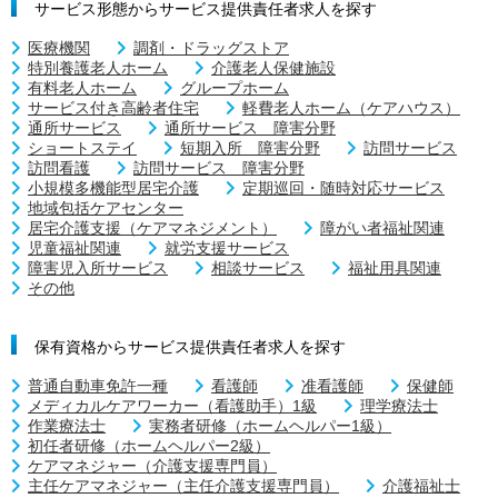
サービス形態からサービス提供責任者求人を探す
医療機関
調剤・ドラッグストア
特別養護老人ホーム
介護老人保健施設
有料老人ホーム
グループホーム
サービス付き高齢者住宅
軽費老人ホーム（ケアハウス）
通所サービス
通所サービス 障害分野
ショートステイ
短期入所 障害分野
訪問サービス
訪問看護
訪問サービス 障害分野
小規模多機能型居宅介護
定期巡回・随時対応サービス
地域包括ケアセンター
居宅介護支援（ケアマネジメント）
障がい者福祉関連
児童福祉関連
就労支援サービス
障害児入所サービス
相談サービス
福祉用具関連
その他
保有資格からサービス提供責任者求人を探す
普通自動車免許一種
看護師
准看護師
保健師
メディカルケアワーカー（看護助手）1級
理学療法士
作業療法士
実務者研修（ホームヘルパー1級）
初任者研修（ホームヘルパー2級）
ケアマネジャー（介護支援専門員）
主任ケアマネジャー（主任介護支援専門員）
介護福祉士