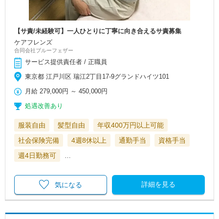
【サ責/未経験可】一人ひとりに丁寧に向き合えるサ責募集
ケアフレンズ
合同会社ブルーフェザー
サービス提供責任者 / 正職員
東京都 江戸川区 瑞江2丁目17-9グランドハイツ101
月給
279,000円
～
450,000円
処遇改善あり
服装自由
髪型自由
年収400万円以上可能
社会保険完備
4週8休以上
通勤手当
資格手当
週4日勤務可
…
詳細を見る
気になる