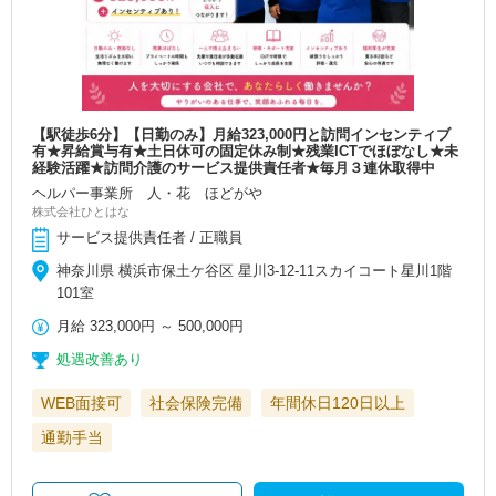
【駅徒歩6分】【日勤のみ】月給323,000円と訪問インセンティブ
有★昇給賞与有★土日休可の固定休み制★残業ICTでほぼなし★未
経験活躍★訪問介護のサービス提供責任者★毎月３連休取得中
ヘルパー事業所 人・花 ほどがや
株式会社ひとはな
サービス提供責任者 / 正職員
神奈川県 横浜市保土ケ谷区 星川3-12-11スカイコート星川1階
101室
月給
323,000円
～
500,000円
処遇改善あり
WEB面接可
社会保険完備
年間休日120日以上
通勤手当