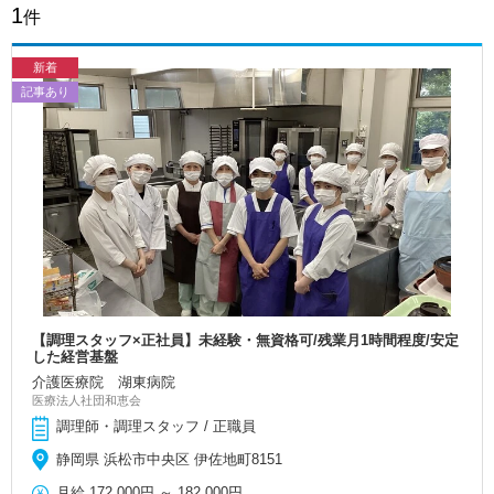
1
件
新着
記事あり
【調理スタッフ×正社員】未経験・無資格可/残業月1時間程度/安定
した経営基盤
介護医療院 湖東病院
医療法人社団和恵会
調理師・調理スタッフ / 正職員
静岡県 浜松市中央区 伊佐地町8151
月給
172,000円
～
182,000円