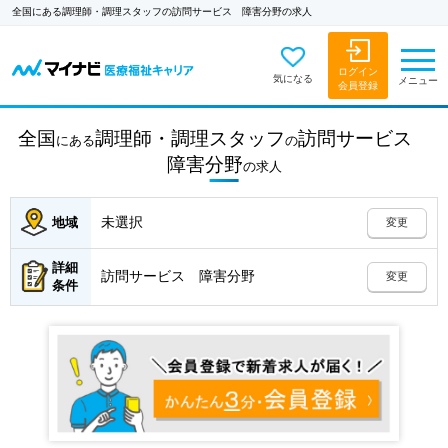
全国にある調理師・調理スタッフの訪問サービス 障害分野の求人
ログイン
気になる
メニュー
会員登録
全国
調理師・調理スタッフ
訪問サービス
にある
の
障害分野
の
求人
未選択
地域
変更
詳細
訪問サービス 障害分野
変更
条件