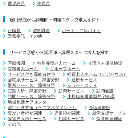
鹿児島県
沖縄県
雇用形態から調理師・調理スタッフ求人を探す
正職員
契約職員
パート・アルバイト
業務委託・その他
サービス形態から調理師・調理スタッフ求人を探す
医療機関
特別養護老人ホーム
介護老人保健施設
有料老人ホーム
グループホーム
サービス付き高齢者住宅
軽費老人ホーム（ケアハウス）
居宅系サービス 障害分野
通所サービス
通所サービス 障害分野
ショートステイ
短期入所 障害分野
訪問サービス
訪問看護
訪問サービス 障害分野
小規模多機能型居宅介護
地域包括ケアセンター
居宅介護支援（ケアマネジメント）
介護医療院
障がい者福祉関連
児童福祉関連
就労支援サービス
障害児入所サービス
相談サービス
保育関連施設
その他