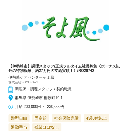
【伊勢崎市】調理スタッフ/正規フルタイム社員募集《ボーナス以
外の特別報酬、約27万円の支給実績！》/RO29742
伊勢崎ケアセンターそよ風
株式会社SOYOKAZE
調理師・調理スタッフ / 契約職員
群馬県 伊勢崎市 柳原町19-1
月給
200,000円
～
230,000円
髪型自由
固定給
社会保険完備
4週8休以上
通勤手当
残業ほぼなし