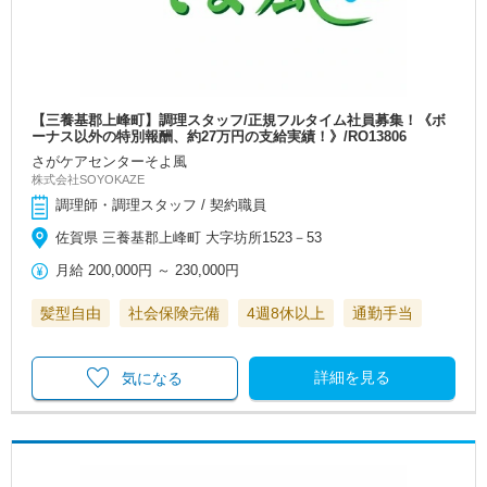
【三養基郡上峰町】調理スタッフ/正規フルタイム社員募集！《ボ
ーナス以外の特別報酬、約27万円の支給実績！》/RO13806
さがケアセンターそよ風
株式会社SOYOKAZE
調理師・調理スタッフ / 契約職員
佐賀県 三養基郡上峰町 大字坊所1523－53
月給
200,000円
～
230,000円
髪型自由
社会保険完備
4週8休以上
通勤手当
詳細を見る
気になる