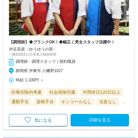
【調理師】◆ブランクOK！◆幅広く男女スタッフ活躍中！
伊豆高原〈ゆうゆうの里〉
一般財団法人日本老人福祉財団
調理師・調理スタッフ / 契約職員
静岡県 伊東市 八幡野1027
時給
1,100円
～
扶養控除内考慮
社会保険完備
年間休日120日以上
通勤手当
資格手当
オンコールなし
当直なし
…
詳細を見る
気になる