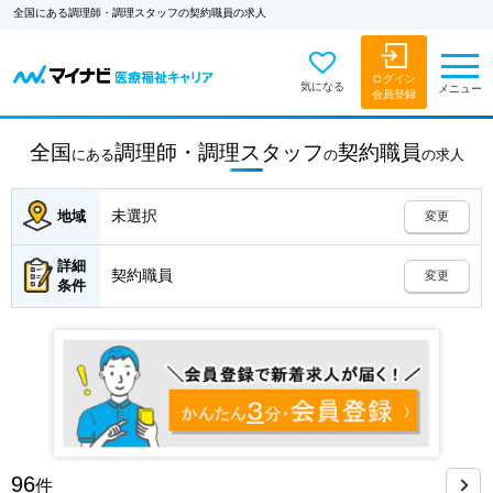
全国にある調理師・調理スタッフの契約職員の求人
ログイン
気になる
メニュー
会員登録
全国
調理師・調理スタッフ
契約職員
にある
の
の
求人
未選択
地域
変更
詳細
契約職員
変更
条件
96
件