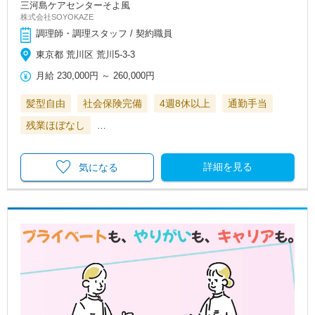
三河島ケアセンターそよ風
株式会社SOYOKAZE
調理師・調理スタッフ / 契約職員
東京都 荒川区 荒川5-3-3
月給
230,000円
～
260,000円
髪型自由
社会保険完備
4週8休以上
通勤手当
残業ほぼなし
…
詳細を見る
気になる