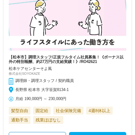
【松本市】調理スタッフ/正規フルタイム社員募集！《ボーナス以
外の特別報酬、約27万円の支給実績！》/RO42621
松本ケアセンターそよ風
株式会社SOYOKAZE
調理師・調理スタッフ / 契約職員
長野県 松本市 大字笹賀8134-1
月給
190,000円
～
230,000円
髪型自由
固定給
社会保険完備
4週8休以上
通勤手当
残業ほぼなし