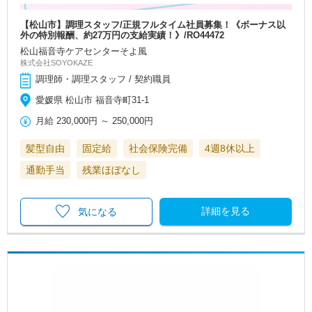
【松山市】調理スタッフ/正規フルタイム社員募集！《ボーナス以
外の特別報酬、約27万円の支給実績！》/RO44472
松山福音寺ケアセンターそよ風
株式会社SOYOKAZE
調理師・調理スタッフ / 契約職員
愛媛県 松山市 福音寺町31-1
月給
230,000円
～
250,000円
髪型自由
固定給
社会保険完備
4週8休以上
通勤手当
残業ほぼなし
詳細を見る
気になる