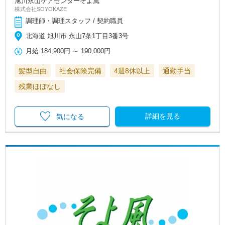
旭川永山ケアセンターそよ風
株式会社SOYOKAZE
調理師・調理スタッフ / 契約職員
北海道 旭川市 永山7条1丁目3番3号
月給
184,900円
～
190,000円
髪型自由
社会保険完備
4週8休以上
通勤手当
残業ほぼなし
詳細を見る
気になる