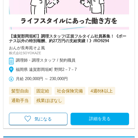
【遠賀郡岡垣町】調理スタッフ/正規フルタイム社員募集！《ボー
ナス以外の特別報酬、約27万円の支給実績！》/RO9294
おんが長寿苑そよ風
株式会社SOYOKAZE
調理師・調理スタッフ / 契約職員
福岡県 遠賀郡岡垣町 野間2－7－7
月給
200,000円
～
230,000円
髪型自由
固定給
社会保険完備
4週8休以上
通勤手当
残業ほぼなし
詳細を見る
気になる