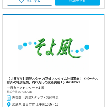
詳細を見る
気になる
【廿日市市】調理スタッフ/正規フルタイム社員募集！《ボーナス
以外の特別報酬、約27万円の支給実績！》/RO10971
廿日市ケアセンターそよ風
株式会社SOYOKAZE
調理師・調理スタッフ / 契約職員
広島県 廿日市市 上平良1355－19