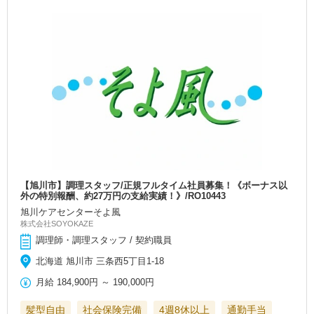
【旭川市】調理スタッフ/正規フルタイム社員募集！《ボーナス以
外の特別報酬、約27万円の支給実績！》/RO10443
旭川ケアセンターそよ風
株式会社SOYOKAZE
調理師・調理スタッフ / 契約職員
北海道 旭川市 三条西5丁目1-18
月給
184,900円
～
190,000円
髪型自由
社会保険完備
4週8休以上
通勤手当