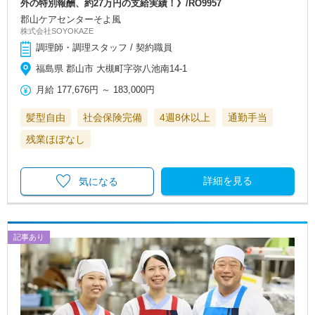
外の特別報酬、約27万円の支給実績！》/RO9957
郡山ケアセンターそよ風
株式会社SOYOKAZE
調理師・調理スタッフ / 契約職員
福島県 郡山市 大槻町字弥八池南14-1
月給
177,676円
～
183,000円
髪型自由
社会保険完備
4週8休以上
通勤手当
残業ほぼなし
詳細を見る
気になる
記事あり