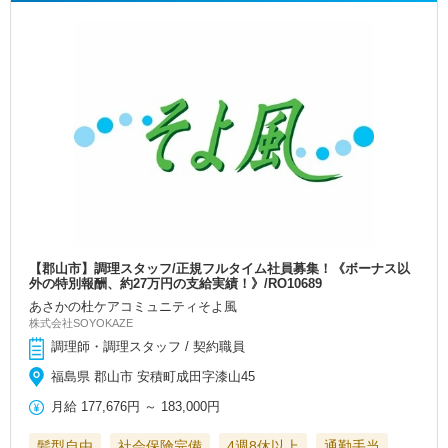
【郡山市】調理スタッフ/正規フルタイム社員募集！《ボーナス以
外の特別報酬、約27万円の支給実績！》/RO10689
あさかの杜ケアコミュニティそよ風
株式会社SOYOKAZE
調理師・調理スタッフ / 契約職員
福島県 郡山市 安積町成田字漆山45
月給
177,676円
～
183,000円
髪型自由
社会保険完備
4週8休以上
通勤手当