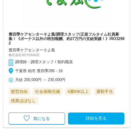
豊四季ケアセンターそよ風/調理スタッフ/正規フルタイム社員募
集！《ボーナス以外の特別報酬、約27万円の支給実績！》/RO3298
2
豊四季ケアセンターそよ風
株式会社SOYOKAZE
調理師・調理スタッフ / 契約職員
千葉県 柏市 豊四季286－16
月給
200,000円
～
230,000円
髪型自由
社会保険完備
4週8休以上
通勤手当
残業ほぼなし
詳細を見る
気になる