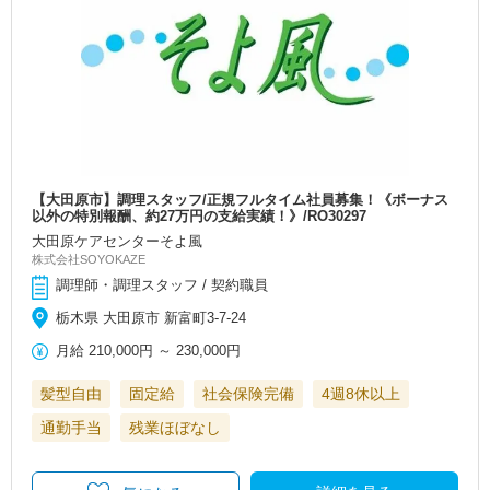
【大田原市】調理スタッフ/正規フルタイム社員募集！《ボーナス
以外の特別報酬、約27万円の支給実績！》/RO30297
大田原ケアセンターそよ風
株式会社SOYOKAZE
調理師・調理スタッフ / 契約職員
栃木県 大田原市 新富町3-7-24
月給
210,000円
～
230,000円
髪型自由
固定給
社会保険完備
4週8休以上
通勤手当
残業ほぼなし