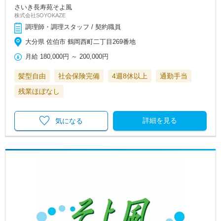
さいき長寿苑そよ風
株式会社SOYOKAZE
調理師・調理スタッフ / 契約職員
大分県 佐伯市 鶴岡西町二丁目269番地
月給
180,000円
～
200,000円
髪型自由
社会保険完備
4週8休以上
通勤手当
残業ほぼなし
詳細を見る
気になる