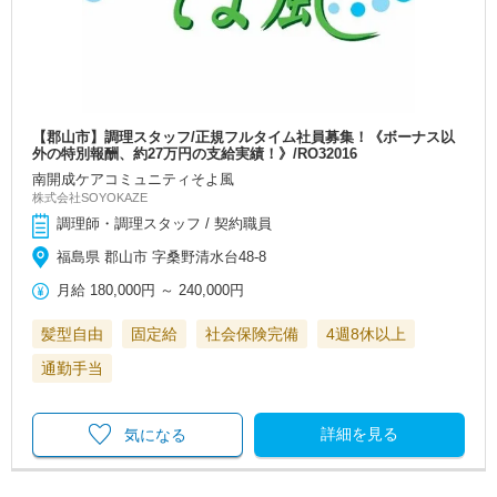
【郡山市】調理スタッフ/正規フルタイム社員募集！《ボーナス以
外の特別報酬、約27万円の支給実績！》/RO32016
南開成ケアコミュニティそよ風
株式会社SOYOKAZE
調理師・調理スタッフ / 契約職員
福島県 郡山市 字桑野清水台48-8
月給
180,000円
～
240,000円
髪型自由
固定給
社会保険完備
4週8休以上
通勤手当
詳細を見る
気になる