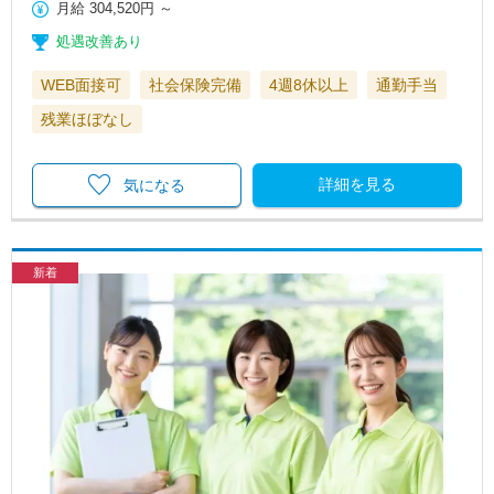
月給
304,520円
～
処遇改善あり
WEB面接可
社会保険完備
4週8休以上
通勤手当
残業ほぼなし
詳細を見る
気になる
新着