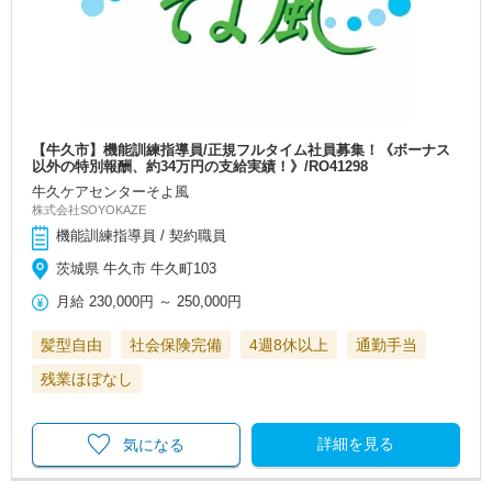
【牛久市】機能訓練指導員/正規フルタイム社員募集！《ボーナス
以外の特別報酬、約34万円の支給実績！》/RO41298
牛久ケアセンターそよ風
株式会社SOYOKAZE
機能訓練指導員 / 契約職員
茨城県 牛久市 牛久町103
月給
230,000円
～
250,000円
髪型自由
社会保険完備
4週8休以上
通勤手当
残業ほぼなし
詳細を見る
気になる