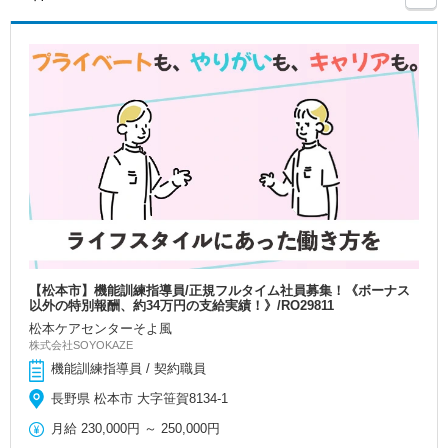
【松本市】機能訓練指導員/正規フルタイム社員募集！《ボーナス
以外の特別報酬、約34万円の支給実績！》/RO29811
松本ケアセンターそよ風
株式会社SOYOKAZE
機能訓練指導員 / 契約職員
長野県 松本市 大字笹賀8134-1
月給
230,000円
～
250,000円