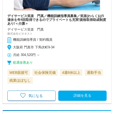
デイサービス笑楽 門真／機能訓練指導員募集／笑楽(わらく)は5
連休を年4回取得できるのでプライベートも充実!資格取得助成制度
あり!＜介護＞
デイサービス笑楽 門真
株式会社ビオネスト
機能訓練指導員 / 契約職員
大阪府 門真市 下馬伏町9-34
月給
304,520円
～
処遇改善あり
WEB面接可
社会保険完備
4週8休以上
通勤手当
残業ほぼなし
詳細を見る
気になる