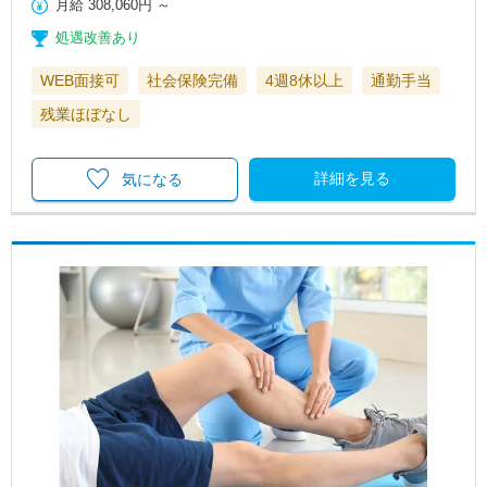
月給
308,060円
～
処遇改善あり
WEB面接可
社会保険完備
4週8休以上
通勤手当
残業ほぼなし
詳細を見る
気になる