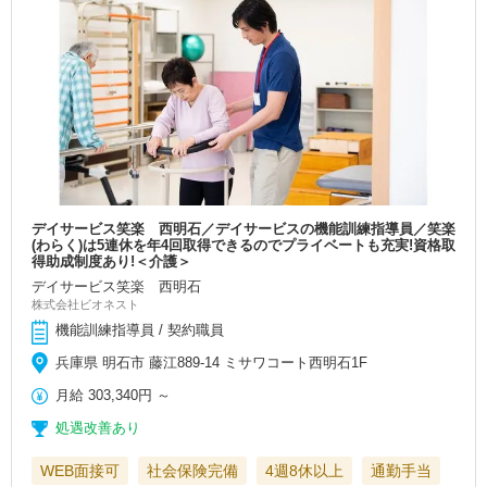
デイサービス笑楽 西明石／デイサービスの機能訓練指導員／笑楽
(わらく)は5連休を年4回取得できるのでプライベートも充実!資格取
得助成制度あり!＜介護＞
デイサービス笑楽 西明石
株式会社ビオネスト
機能訓練指導員 / 契約職員
兵庫県 明石市 藤江889-14 ミサワコート西明石1F
月給
303,340円
～
処遇改善あり
WEB面接可
社会保険完備
4週8休以上
通勤手当