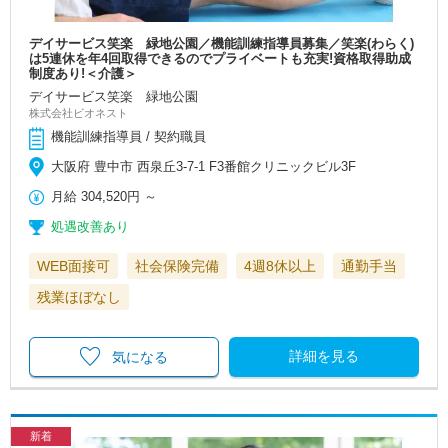
デイサービス笑楽 緑地公園／機能訓練指導員募集／笑楽(わらく)
は5連休を年4回取得できるのでプライベートも充実!資格取得助成
制度あり!＜介護＞
デイサービス笑楽 緑地公園
株式会社ビオネスト
機能訓練指導員 / 契約職員
大阪府 豊中市 西泉丘3-7-1 F3番館クリニックビル3F
月給
304,520円
～
処遇改善あり
WEB面接可
社会保険完備
4週8休以上
通勤手当
残業ほぼなし
詳細を見る
気になる
新着