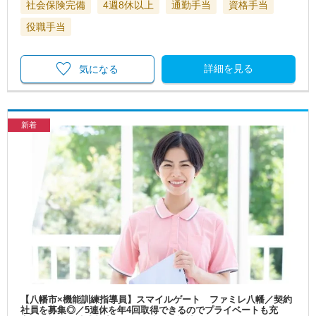
社会保険完備
4週8休以上
通勤手当
資格手当
役職手当
詳細を見る
気になる
新着
【八幡市×機能訓練指導員】スマイルゲート ファミレ八幡／契約
社員を募集◎／5連休を年4回取得できるのでプライベートも充