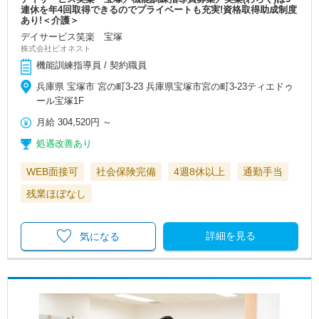
連休を年4回取得できるのでプライベートも充実!資格取得助成制度
あり!＜介護＞
デイサービス笑楽 宝塚
株式会社ビオネスト
機能訓練指導員 / 契約職員
兵庫県 宝塚市 宮の町3-23 兵庫県宝塚市宮の町3-23ティエドゥ
ール宝塚1F
月給
304,520円
～
処遇改善あり
WEB面接可
社会保険完備
4週8休以上
通勤手当
残業ほぼなし
詳細を見る
気になる