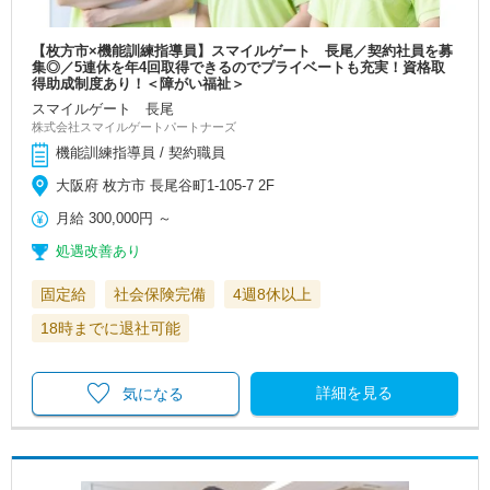
【枚方市×機能訓練指導員】スマイルゲート 長尾／契約社員を募
集◎／5連休を年4回取得できるのでプライベートも充実！資格取
得助成制度あり！＜障がい福祉＞
スマイルゲート 長尾
株式会社スマイルゲートパートナーズ
機能訓練指導員 / 契約職員
大阪府 枚方市 長尾谷町1-105-7 2F
月給
300,000円
～
処遇改善あり
固定給
社会保険完備
4週8休以上
18時までに退社可能
詳細を見る
気になる