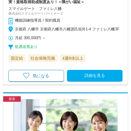
実！資格取得助成制度あり！＜障がい福祉＞
スマイルゲート ファミレ八幡
株式会社スマイルゲートパートナーズ
機能訓練指導員 / 契約職員
京都府 八幡市 京都府八幡市八幡源氏垣外1-4 ファミレ八幡3F
月給
300,000円
～
処遇改善あり
固定給
社会保険完備
4週8休以上
詳細を見る
気になる
新着