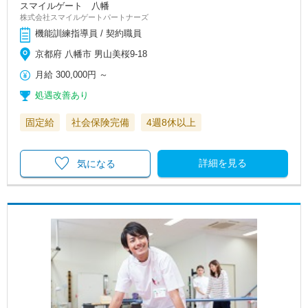
スマイルゲート 八幡
株式会社スマイルゲートパートナーズ
機能訓練指導員 / 契約職員
京都府 八幡市 男山美桜9-18
月給
300,000円
～
処遇改善あり
固定給
社会保険完備
4週8休以上
詳細を見る
気になる