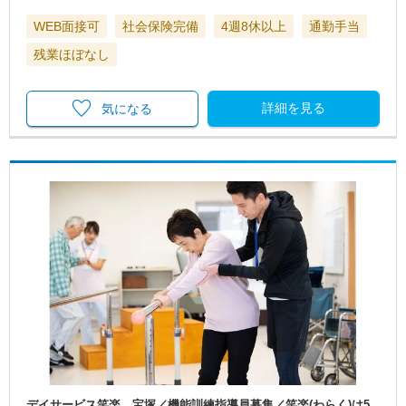
WEB面接可
社会保険完備
4週8休以上
通勤手当
残業ほぼなし
詳細を見る
気になる
デイサービス笑楽 宝塚／機能訓練指導員募集／笑楽(わらく)は5