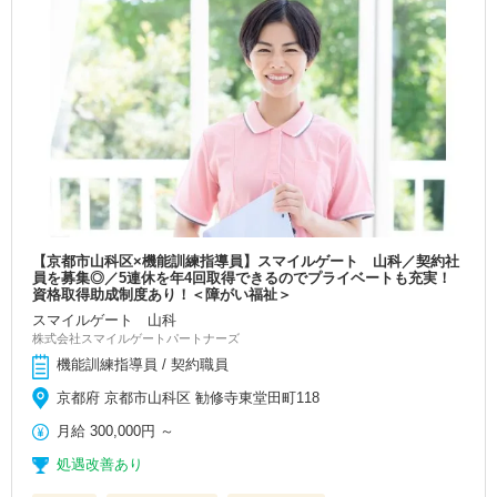
【京都市山科区×機能訓練指導員】スマイルゲート 山科／契約社
員を募集◎／5連休を年4回取得できるのでプライベートも充実！
資格取得助成制度あり！＜障がい福祉＞
スマイルゲート 山科
株式会社スマイルゲートパートナーズ
機能訓練指導員 / 契約職員
京都府 京都市山科区 勧修寺東堂田町118
月給
300,000円
～
処遇改善あり