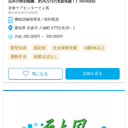
以外の特別報酬、約34万円の支給実績！》/RO42681
岩倉ケアセンターそよ風
株式会社SOYOKAZE
機能訓練指導員 / 契約職員
愛知県 岩倉市 八劔町大門出先29－1
月給
280,000円
～
300,000円
髪型自由
固定給
社会保険完備
4週8休以上
通勤手当
残業ほぼなし
詳細を見る
気になる