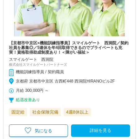
【京都市中京区×機能訓練指導員】スマイルゲート 西洞院／契約
社員を募集◎／5連休を年4回取得できるのでプライベートも充
実！資格取得助成制度あり！＜障がい福祉＞
スマイルゲート 西洞院
株式会社スマイルゲートパートナーズ
機能訓練指導員 / 契約職員
京都府 京都市中京区 古西町448 西洞院HIRANOビル2F
月給
300,000円
～
処遇改善あり
固定給
社会保険完備
4週8休以上
詳細を見る
気になる