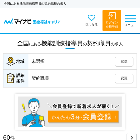
全国にある機能訓練指導員の契約職員の求人
ログイン
気になる
メニュー
会員登録
全国
機能訓練指導員
契約職員
にある
の
の
求人
未選択
地域
変更
詳細
契約職員
変更
条件
60
件