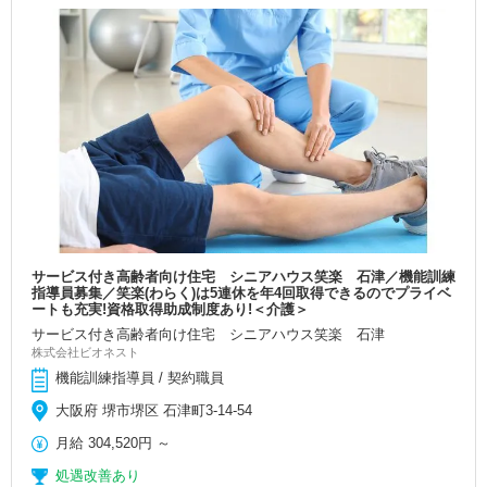
サービス付き高齢者向け住宅 シニアハウス笑楽 石津／機能訓練
指導員募集／笑楽(わらく)は5連休を年4回取得できるのでプライベ
ートも充実!資格取得助成制度あり!＜介護＞
サービス付き高齢者向け住宅 シニアハウス笑楽 石津
株式会社ビオネスト
機能訓練指導員 / 契約職員
大阪府 堺市堺区 石津町3-14-54
月給
304,520円
～
処遇改善あり