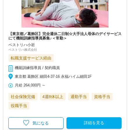
【東京都／葛飾区】完全週休二日制☆大手法人母体のデイサービス
にて機能訓練指導員募集♪＜常勤＞
ベストリハ小岩
ベストリハ株式会社
転職支援サービス経由
機能訓練指導員 / 契約職員
東京都 葛飾区 細田4-37-16 永福ハイム細田1F
月給
264,000円
～
社会保険完備
4週8休以上
通勤手当
資格手当
役職手当
詳細を見る
気になる