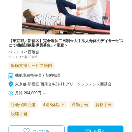
【東京都／新宿区】完全週休二日制☆大手法人母体のデイサービス
にて機能訓練指導員募集♪＜常勤＞
ベストリハ西落合
ベストリハ株式会社
転職支援サービス経由
機能訓練指導員 / 契約職員
東京都 新宿区 西落合4-21-11 グリーンレジデンス西落合
月給
264,000円
～
社会保険完備
4週8休以上
通勤手当
資格手当
役職手当
詳細を見る
気になる