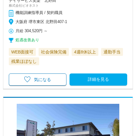
デイサービス笑楽 北野田
株式会社ビオネスト
機能訓練指導員 / 契約職員
大阪府 堺市東区 北野田407-1
月給
304,520円
～
処遇改善あり
WEB面接可
社会保険完備
4週8休以上
通勤手当
残業ほぼなし
詳細を見る
気になる