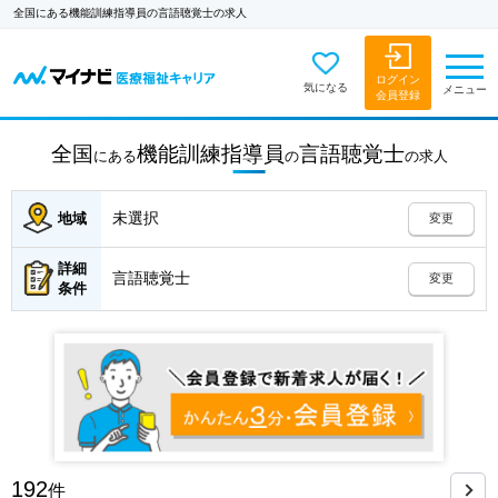
全国にある機能訓練指導員の言語聴覚士の求人
ログイン
気になる
メニュー
会員登録
全国
機能訓練指導員
言語聴覚士
にある
の
の
求人
未選択
地域
変更
詳細
言語聴覚士
変更
条件
192
件