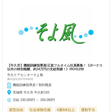
【牛久市】機能訓練指導員/正規フルタイム社員募集！《ボーナス
以外の特別報酬、約34万円の支給実績！》/RO41298
牛久ケアセンターそよ風
株式会社SOYOKAZE
機能訓練指導員 / 契約職員
茨城県 牛久市 牛久町103
月給
230,000円
～
250,000円
髪型自由
社会保険完備
4週8休以上
通勤手当