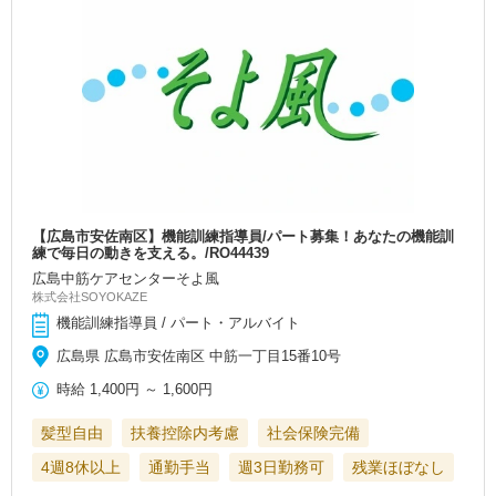
【広島市安佐南区】機能訓練指導員/パート募集！あなたの機能訓
練で毎日の動きを支える。/RO44439
広島中筋ケアセンターそよ風
株式会社SOYOKAZE
機能訓練指導員 / パート・アルバイト
広島県 広島市安佐南区 中筋一丁目15番10号
時給
1,400円
～
1,600円
髪型自由
扶養控除内考慮
社会保険完備
4週8休以上
通勤手当
週3日勤務可
残業ほぼなし
…