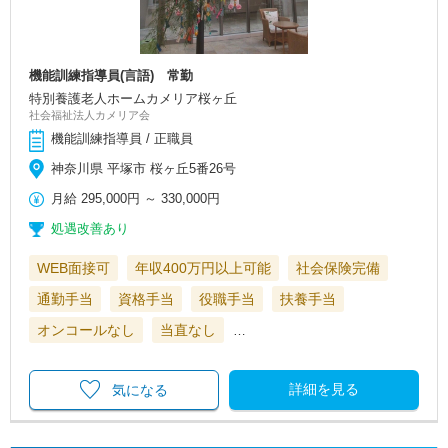
機能訓練指導員(言語) 常勤
特別養護老人ホームカメリア桜ヶ丘
社会福祉法人カメリア会
機能訓練指導員 / 正職員
神奈川県 平塚市 桜ヶ丘5番26号
月給
295,000円
～
330,000円
処遇改善あり
WEB面接可
年収400万円以上可能
社会保険完備
通勤手当
資格手当
役職手当
扶養手当
オンコールなし
当直なし
…
詳細を見る
気になる