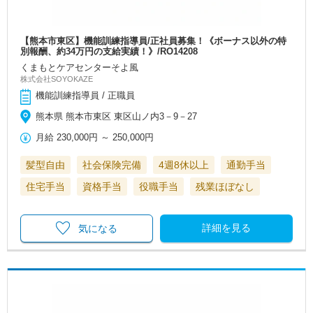
【熊本市東区】機能訓練指導員/正社員募集！《ボーナス以外の特
別報酬、約34万円の支給実績！》/RO14208
くまもとケアセンターそよ風
株式会社SOYOKAZE
機能訓練指導員 / 正職員
熊本県 熊本市東区 東区山ノ内3－9－27
月給
230,000円
～
250,000円
髪型自由
社会保険完備
4週8休以上
通勤手当
住宅手当
資格手当
役職手当
残業ほぼなし
詳細を見る
気になる