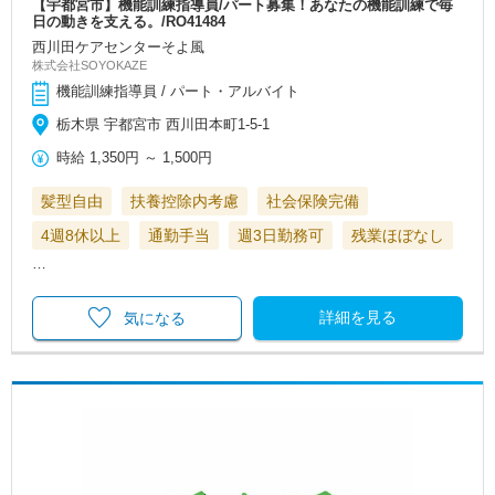
【宇都宮市】機能訓練指導員/パート募集！あなたの機能訓練で毎
日の動きを支える。/RO41484
西川田ケアセンターそよ風
株式会社SOYOKAZE
機能訓練指導員 / パート・アルバイト
栃木県 宇都宮市 西川田本町1-5-1
時給
1,350円
～
1,500円
髪型自由
扶養控除内考慮
社会保険完備
4週8休以上
通勤手当
週3日勤務可
残業ほぼなし
…
詳細を見る
気になる