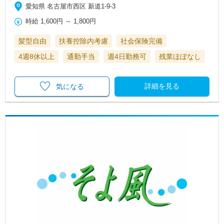
愛知県 名古屋市西区 新道1-9-3
時給
1,600円
～
1,800円
髪型自由
扶養控除内考慮
社会保険完備
4週8休以上
通勤手当
週4日勤務可
残業ほぼなし
詳細を見る
気になる