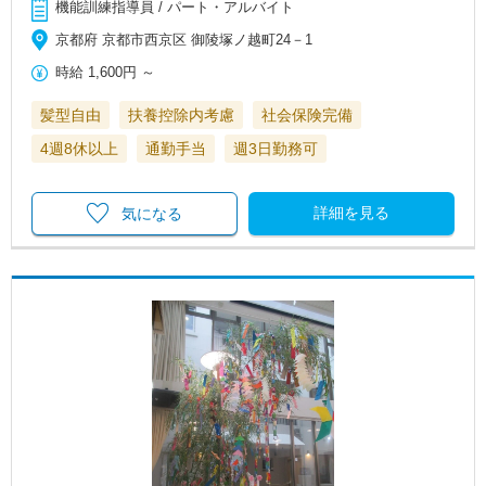
機能訓練指導員 / パート・アルバイト
京都府 京都市西京区 御陵塚ノ越町24－1
時給
1,600円
～
髪型自由
扶養控除内考慮
社会保険完備
4週8休以上
通勤手当
週3日勤務可
詳細を見る
気になる