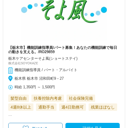
【栃木市】機能訓練指導員/パート募集！あなたの機能訓練で毎日
の動きを支える。/RO29859
栃木ケアセンターそよ風(ショートステイ)
株式会社SOYOKAZE
機能訓練指導員 / パート・アルバイト
栃木県 栃木市 沼和田町9－27
時給
1,350円
～
1,500円
髪型自由
扶養控除内考慮
社会保険完備
4週8休以上
通勤手当
週4日勤務可
残業ほぼなし
…