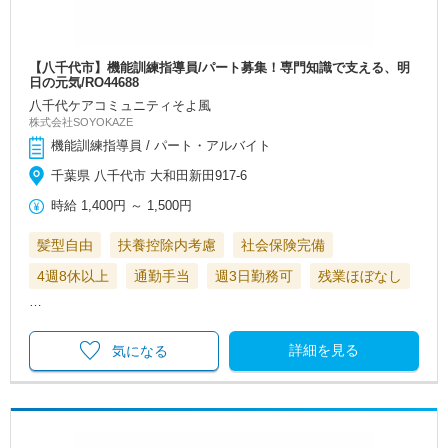
【八千代市】機能訓練指導員/パート募集！専門知識で支える、明
日の元気/RO44688
八千代ケアコミュニティそよ風
株式会社SOYOKAZE
機能訓練指導員 / パート・アルバイト
千葉県 八千代市 大和田新田917-6
時給
1,400円
～
1,500円
髪型自由
扶養控除内考慮
社会保険完備
4週8休以上
通勤手当
週3日勤務可
残業ほぼなし
…
詳細を見る
気になる