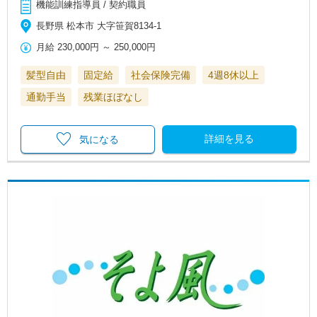
機能訓練指導員 / 契約職員
長野県 松本市 大字笹賀8134-1
月給
230,000円
～
250,000円
髪型自由
固定給
社会保険完備
4週8休以上
通勤手当
残業ほぼなし
詳細を見る
気になる