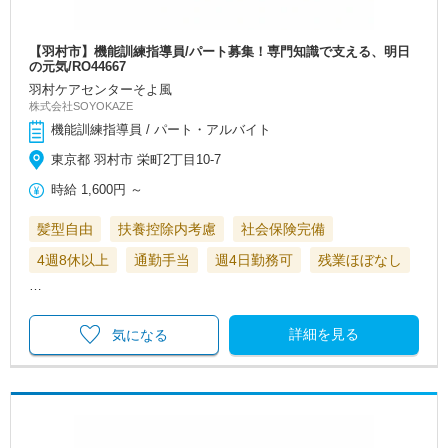
【羽村市】機能訓練指導員/パート募集！専門知識で支える、明日
の元気/RO44667
羽村ケアセンターそよ風
株式会社SOYOKAZE
機能訓練指導員 / パート・アルバイト
東京都 羽村市 栄町2丁目10-7
時給
1,600円
～
髪型自由
扶養控除内考慮
社会保険完備
4週8休以上
通勤手当
週4日勤務可
残業ほぼなし
…
詳細を見る
気になる