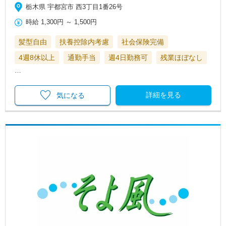
栃木県 宇都宮市 西3丁目1番26号
時給
1,300円
～
1,500円
髪型自由
扶養控除内考慮
社会保険完備
4週8休以上
通勤手当
週4日勤務可
残業ほぼなし
…
詳細を見る
気になる