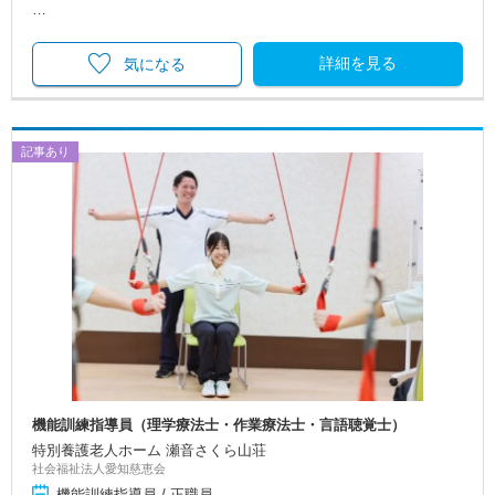
…
詳細を見る
気になる
記事あり
機能訓練指導員（理学療法士・作業療法士・言語聴覚士）
特別養護老人ホーム 瀬音さくら山荘
社会福祉法人愛知慈恵会
機能訓練指導員 / 正職員