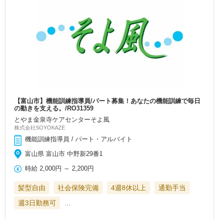
【富山市】機能訓練指導員/パート募集！あなたの機能訓練で毎日
の動きを支える。/RO31359
とやま金泉寺ケアセンターそよ風
株式会社SOYOKAZE
機能訓練指導員 / パート・アルバイト
富山県 富山市 中野新29番1
時給
2,000円
～
2,200円
髪型自由
社会保険完備
4週8休以上
通勤手当
週3日勤務可
…