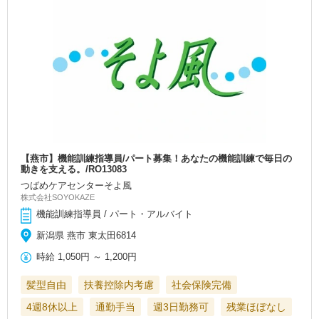
【燕市】機能訓練指導員/パート募集！あなたの機能訓練で毎日の
動きを支える。/RO13083
つばめケアセンターそよ風
株式会社SOYOKAZE
機能訓練指導員 / パート・アルバイト
新潟県 燕市 東太田6814
時給
1,050円
～
1,200円
髪型自由
扶養控除内考慮
社会保険完備
4週8休以上
通勤手当
週3日勤務可
残業ほぼなし