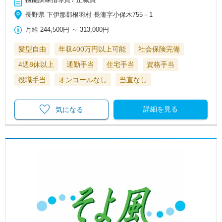
長野県 下伊那郡根羽村 長瀬字小保木755－1
月給
244,500円
～
313,000円
髪型自由
年収400万円以上可能
社会保険完備
4週8休以上
通勤手当
住宅手当
資格手当
役職手当
オンコールなし
当直なし
…
詳細を見る
気になる