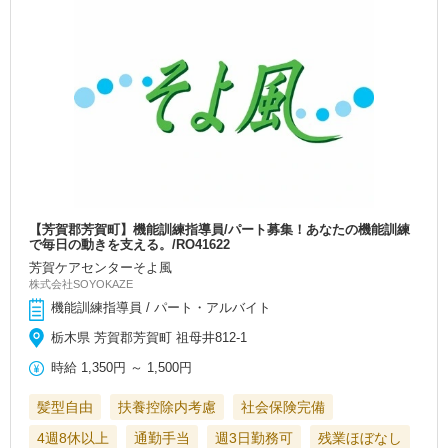
【芳賀郡芳賀町】機能訓練指導員/パート募集！あなたの機能訓練
で毎日の動きを支える。/RO41622
芳賀ケアセンターそよ風
株式会社SOYOKAZE
機能訓練指導員 / パート・アルバイト
栃木県 芳賀郡芳賀町 祖母井812-1
時給
1,350円
～
1,500円
髪型自由
扶養控除内考慮
社会保険完備
4週8休以上
通勤手当
週3日勤務可
残業ほぼなし