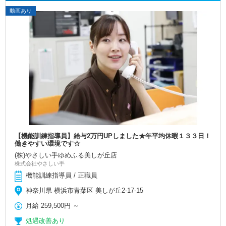
動画あり
【機能訓練指導員】給与2万円UPしました★年平均休暇１３３日！
働きやすい環境です☆
(株)やさしい手ゆめふる美しが丘店
株式会社やさしい手
機能訓練指導員 / 正職員
神奈川県 横浜市青葉区 美しが丘2-17-15
月給
259,500円
～
処遇改善あり