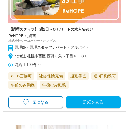
【調理スタッフ】 週2日～OK パートの求人/pe037
ReHOPE 札幌西
株式会社シーユーシー・ホスピス
調理師・調理スタッフ / パート・アルバイト
北海道 札幌市西区 西野３条５丁目６－３０
時給
1,100円
～
WEB面接可
社会保険完備
通勤手当
週3日勤務可
午前のみ勤務
午後のみ勤務
…
詳細を見る
気になる