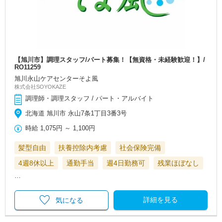
【旭川市】調理スタッフ/パート募集！【無資格・未経験歓迎！】/
RO11259
旭川永山ケアセンターそよ風
株式会社SOYOKAZE
調理師・調理スタッフ / パート・アルバイト
北海道 旭川市 永山7条1丁目3番3号
時給
1,075円
～
1,100円
髪型自由
扶養控除内考慮
社会保険完備
4週8休以上
通勤手当
週4日勤務可
残業ほぼなし
…
詳細を見る
気になる