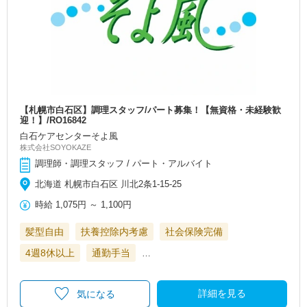
【札幌市白石区】調理スタッフ/パート募集！【無資格・未経験歓
迎！】/RO16842
白石ケアセンターそよ風
株式会社SOYOKAZE
調理師・調理スタッフ / パート・アルバイト
北海道 札幌市白石区 川北2条1-15-25
時給
1,075円
～
1,100円
髪型自由
扶養控除内考慮
社会保険完備
4週8休以上
通勤手当
…
詳細を見る
気になる