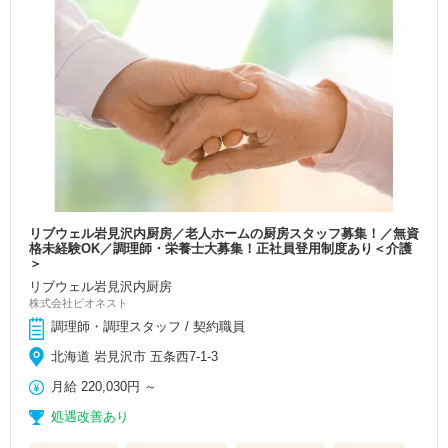
リブウェル岩見沢内厨房／老人ホームの厨房スタッフ募集！／無資
格未経験OK／調理師・栄養士大募集！正社員登用制度あり＜介護
＞
リブウェル岩見沢内厨房
株式会社ビオネスト
調理師・調理スタッフ / 契約職員
北海道 岩見沢市 五条西7-1-3
月給
220,030円
～
処遇改善あり