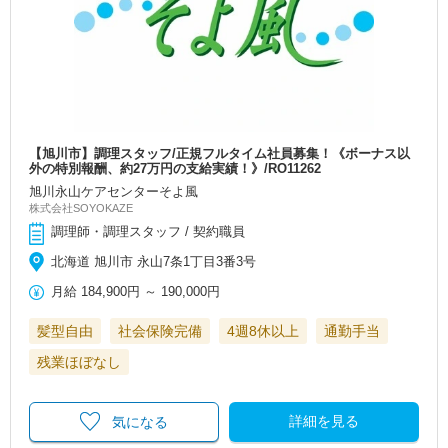
【旭川市】調理スタッフ/正規フルタイム社員募集！《ボーナス以
外の特別報酬、約27万円の支給実績！》/RO11262
旭川永山ケアセンターそよ風
株式会社SOYOKAZE
調理師・調理スタッフ / 契約職員
北海道 旭川市 永山7条1丁目3番3号
月給
184,900円
～
190,000円
髪型自由
社会保険完備
4週8休以上
通勤手当
残業ほぼなし
詳細を見る
気になる