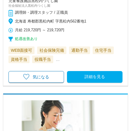
児童養護施設黒松内つくし園
社会福祉法人黒松内つくし園
調理師・調理スタッフ / 正職員
北海道 寿都郡黒松内町 字黒松内562番地1
月給
219,720円
～
219,720円
処遇改善あり
WEB面接可
社会保険完備
通勤手当
住宅手当
資格手当
役職手当
…
詳細を見る
気になる