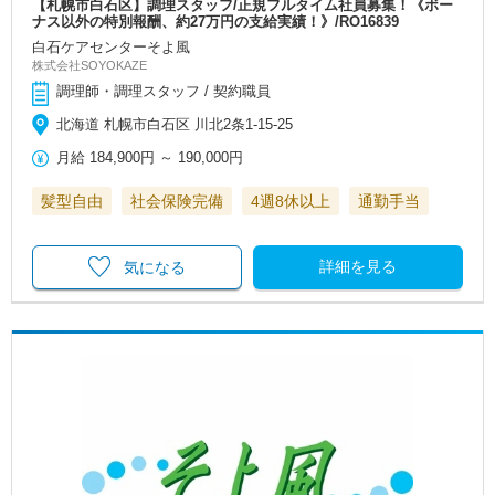
【札幌市白石区】調理スタッフ/正規フルタイム社員募集！《ボー
ナス以外の特別報酬、約27万円の支給実績！》/RO16839
白石ケアセンターそよ風
株式会社SOYOKAZE
調理師・調理スタッフ / 契約職員
北海道 札幌市白石区 川北2条1-15-25
月給
184,900円
～
190,000円
髪型自由
社会保険完備
4週8休以上
通勤手当
詳細を見る
気になる