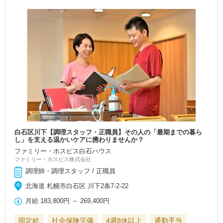
白石区川下【調理スタッフ・正職員】その人の「最期までの暮ら
し」を支える温かいケアに携わりませんか？
ファミリー・ホスピス白石ハウス
ファミリー・ホスピス株式会社
調理師・調理スタッフ / 正職員
北海道 札幌市白石区 川下2条7-2-22
月給
183,800円
～
269,400円
固定給
社会保険完備
4週8休以上
通勤手当