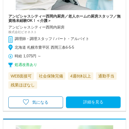
アンビシャスシティー西岡内厨房／老人ホームの厨房スタッフ／無
資格未経験OK！＜介護＞
アンビシャスシティー西岡内厨房
株式会社ビオネスト
調理師・調理スタッフ / パート・アルバイト
北海道 札幌市豊平区 西岡三条6-5-5
時給
1,075円
～
処遇改善あり
WEB面接可
社会保険完備
4週8休以上
通勤手当
残業ほぼなし
詳細を見る
気になる