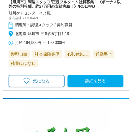
【旭川市】調理スタッフ/正規フルタイム社員募集！《ボーナス以
外の特別報酬、約27万円の支給実績！》/RO10443
旭川ケアセンターそよ風
株式会社SOYOKAZE
調理師・調理スタッフ / 契約職員
北海道 旭川市 三条西5丁目1-18
月給
184,900円
～
190,000円
髪型自由
社会保険完備
4週8休以上
通勤手当
残業ほぼなし
詳細を見る
気になる