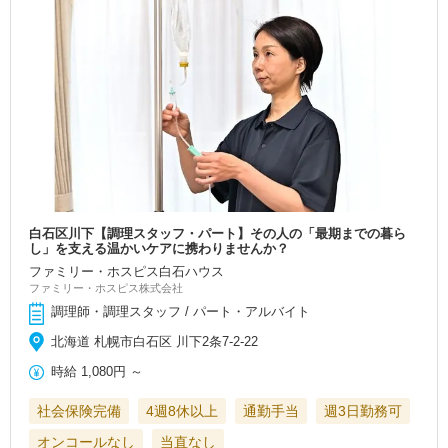
白石区川下【調理スタッフ・パート】その人の「最期までの暮ら
し」を支える温かいケアに携わりませんか？
ファミリー・ホスピス白石ハウス
ファミリー・ホスピス株式会社
調理師・調理スタッフ / パート・アルバイト
北海道 札幌市白石区 川下2条7-2-22
時給
1,080円
～
社会保険完備
4週8休以上
通勤手当
週3日勤務可
オンコールなし
当直なし