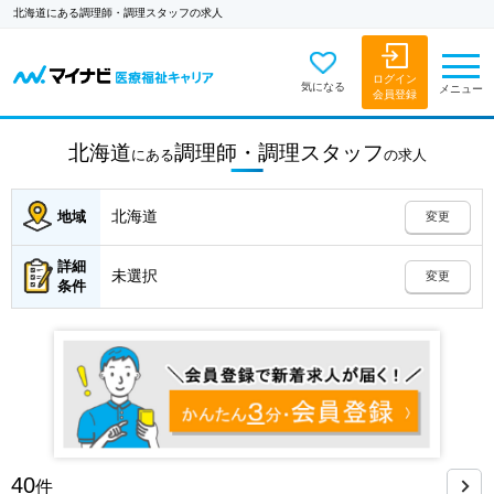
北海道にある調理師・調理スタッフの求人
ログイン
気になる
メニュー
会員登録
北海道
調理師・調理スタッフ
にある
の
求人
北海道
地域
変更
詳細
未選択
変更
条件
40
件