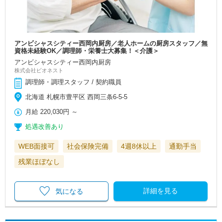
アンビシャスシティー西岡内厨房／老人ホームの厨房スタッフ／無
資格未経験OK／調理師・栄養士大募集！＜介護＞
アンビシャスシティー西岡内厨房
株式会社ビオネスト
調理師・調理スタッフ / 契約職員
北海道 札幌市豊平区 西岡三条6-5-5
月給
220,030円
～
処遇改善あり
WEB面接可
社会保険完備
4週8休以上
通勤手当
残業ほぼなし
詳細を見る
気になる