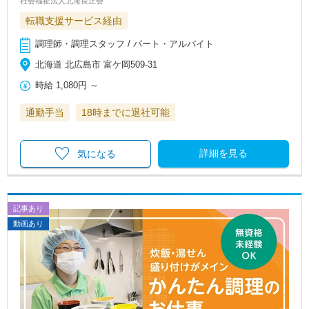
社会福祉法人北海長正会
転職支援サービス経由
調理師・調理スタッフ / パート・アルバイト
北海道 北広島市 富ケ岡509-31
時給
1,080円
～
通勤手当
18時までに退社可能
詳細を見る
気になる
記事あり
動画あり