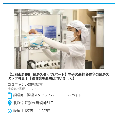
【江別市野幌町/厨房スタッフ/パート】学研の高齢者住宅の厨房ス
タッフ募集！【給食業務経験は問いません】
ココファンJR野幌駅前
株式会社学研ココファン
調理師・調理スタッフ / パート・アルバイト
北海道 江別市 野幌町51-7
時給
1,127円
～
1,227円