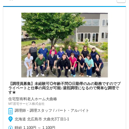
【調理員募集】未経験可◎年齢不問◎日勤帯のみの勤務ですのでプ
ライベートと仕事の両立が可能♪湯煎調理になるので簡単な調理で
す★
住宅型有料老人ホーム大曲椿
MT居宅サービス株式会社
調理師・調理スタッフ / パート・アルバイト
北海道 北広島市 大曲光3丁目1-1
時給
1,100円
～
1,100円