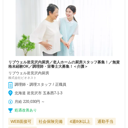
リブウェル岩見沢内厨房／老人ホームの厨房スタッフ募集！／無資
格未経験OK／調理師・栄養士大募集！＜介護＞
リブウェル岩見沢内厨房
株式会社ビオネスト
調理師・調理スタッフ / 正職員
北海道 岩見沢市 五条西7-1-3
月給
220,030円
～
処遇改善あり
WEB面接可
社会保険完備
4週8休以上
通勤手当