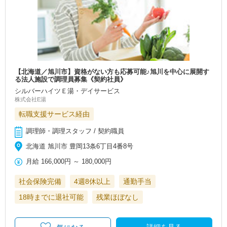
【北海道／旭川市】資格がない方も応募可能♪旭川を中心に展開す
る法人施設で調理員募集《契約社員》
シルバーハイツＥ湯・デイサービス
株式会社E湯
転職支援サービス経由
調理師・調理スタッフ / 契約職員
北海道 旭川市 豊岡13条6丁目4番8号
月給
166,000円
～
180,000円
社会保険完備
4週8休以上
通勤手当
18時までに退社可能
残業ほぼなし
詳細を見る