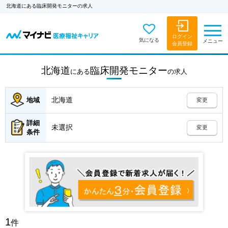
北海道にある臨床開発モニターの求人
ログイン
気になる
メニュー
会員登録
北海道
臨床開発モニター
にある
の
求人
北海道
地域
変更
詳細
未選択
変更
条件
1
件