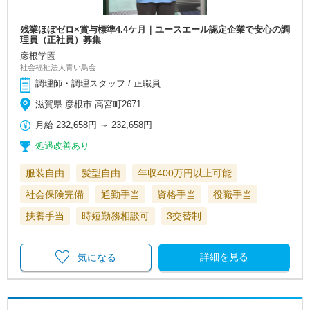
残業ほぼゼロ×賞与標準4.4ケ月｜ユースエール認定企業で安心の調
理員（正社員）募集
彦根学園
社会福祉法人青い鳥会
調理師・調理スタッフ / 正職員
滋賀県 彦根市 高宮町2671
月給
232,658円
～
232,658円
処遇改善あり
服装自由
髪型自由
年収400万円以上可能
社会保険完備
通勤手当
資格手当
役職手当
扶養手当
時短勤務相談可
3交替制
…
詳細を見る
気になる