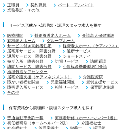
正職員
契約職員
パート・アルバイト
業務委託・その他
サービス形態から調理師・調理スタッフ求人を探す
医療機関
特別養護老人ホーム
介護老人保健施設
有料老人ホーム
グループホーム
サービス付き高齢者住宅
軽費老人ホーム（ケアハウス）
居宅系サービス 障害分野
通所サービス
通所サービス 障害分野
ショートステイ
短期入所 障害分野
訪問サービス
訪問看護
訪問サービス 障害分野
小規模多機能型居宅介護
地域包括ケアセンター
居宅介護支援（ケアマネジメント）
介護医療院
障がい者福祉関連
児童福祉関連
就労支援サービス
障害児入所サービス
相談サービス
保育関連施設
その他
保有資格から調理師・調理スタッフ求人を探す
普通自動車免許一種
実務者研修（ホームヘルパー1級）
初任者研修（ホームヘルパー2級）
介護福祉士
社会福祉士
管理栄養士
栄養士
調理師