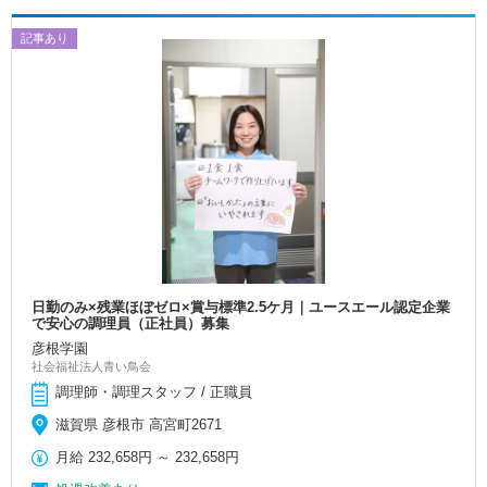
記事あり
日勤のみ×残業ほぼゼロ×賞与標準2.5ケ月｜ユースエール認定企業
で安心の調理員（正社員）募集
彦根学園
社会福祉法人青い鳥会
調理師・調理スタッフ / 正職員
滋賀県 彦根市 高宮町2671
月給
232,658円
～
232,658円