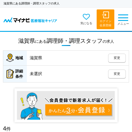
滋賀県にある調理師・調理スタッフの求人
ログイン
気になる
メニュー
会員登録
滋賀県
調理師・調理スタッフ
にある
の
求人
滋賀県
地域
変更
詳細
未選択
変更
条件
4
件