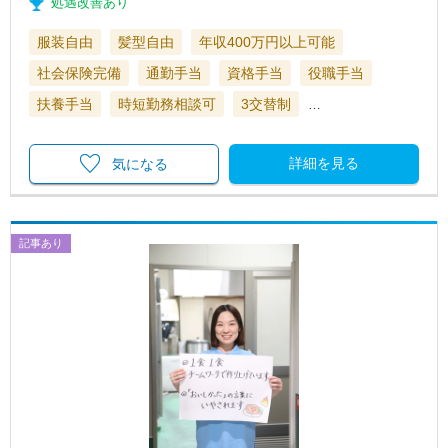
処遇改善あり
服装自由
髪型自由
年収400万円以上可能
社会保険完備
通勤手当
資格手当
役職手当
扶養手当
時短勤務相談可
3交替制
…
詳細を見る
気になる
記事あり