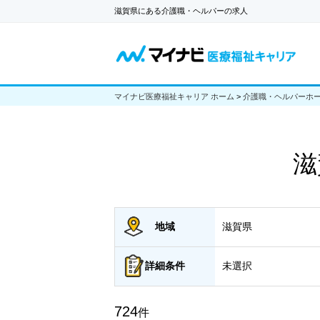
滋賀県にある介護職・ヘルパーの求人
マイナビ医療福祉キャリア ホーム
>
介護職・ヘルパーホ
滋
地域
滋賀県
詳細
条件
未選択
724
件