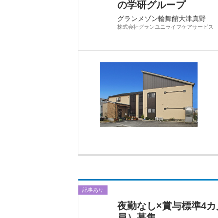
の学研グループ
グランメゾン輪舞館大津真野
株式会社グランユニライフケアサービス
記事あり
夜勤なし×賞与標準4
員）募集