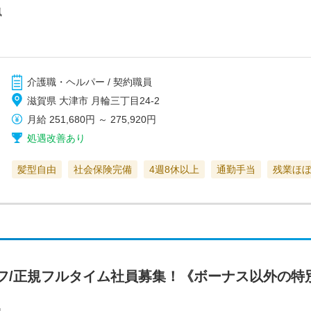
風
介護職・ヘルパー / 契約職員
滋賀県 大津市 月輪三丁目24-2
月給
251,680円
～
275,920円
処遇改善あり
髪型自由
社会保険完備
4週8休以上
通勤手当
残業ほ
フ/正規フルタイム社員募集！《ボーナス以外の特