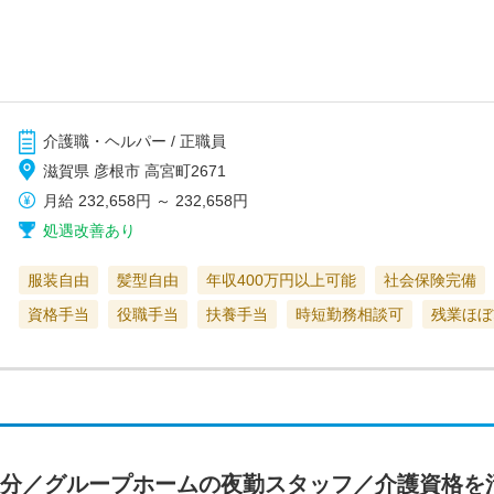
介護職・ヘルパー / 正職員
滋賀県 彦根市 高宮町2671
月給
232,658円
～
232,658円
処遇改善あり
服装自由
髪型自由
年収400万円以上可能
社会保険完備
資格手当
役職手当
扶養手当
時短勤務相談可
残業ほぼ
15分／グループホームの夜勤スタッフ／介護資格を