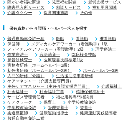
障がい者福祉関連
児童福祉関連
就労支援サービス
障害児入所サービス
相談サービス
福祉用具関連
介護タクシー
保育関連施設
その他
保有資格から介護職・ヘルパー求人を探す
普通自動車免許一種
医師
看護師
准看護師
保健師
メディカルケアワーカー（看護助手）1級
メディカルケアワーカー（看護助手）2級
理学療法士
作業療法士
言語聴覚士
臨床検査技師
超音波検査士
医療秘書技能検定1級
実務者研修（ホームヘルパー1級）
初任者研修（ホームヘルパー2級）
ホームヘルパー3級
入門的研修（介護）
生活援助従事者研修
ケアマネジャー（介護支援専門員）
主任ケアマネジャー（主任介護支援専門員）
介護福祉士
社会福祉士
社会福祉主事
精神保健福祉士
サービス管理責任者
福祉用具専門相談員
ケアクラーク
保育士
小学校教諭免許
中学校教諭免許
管理栄養士
栄養士
柔道整復師
健康運動指導士
健康運動実践指導者
普通自動車免許二種