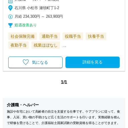
石川県 小松市 瀬領町丁1-2
月給
234,300円
～
263,900円
処遇改善あり
社会保険完備
通勤手当
役職手当
扶養手当
夜勤手当
残業ほぼなし
…
詳細を見る
気になる
1/1
介護職・ヘルパー
施設や在宅において高齢者の自立を支援する仕事です。ケアプランに従って、食
事、入浴、買い物の手助けなど広く生活のサポートを行います。実務経験を積ん
で研修を受けることで、介護福祉士国家試験の受験資格を得ることができます。