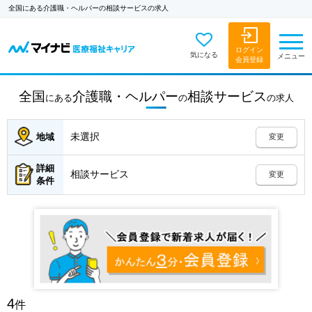
全国にある介護職・ヘルパーの相談サービスの求人
ログイン
気になる
メニュー
会員登録
全国
介護職・ヘルパー
相談サービス
にある
の
の
求人
未選択
地域
変更
詳細
相談サービス
変更
条件
4
件