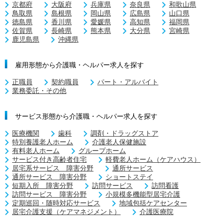
京都府
大阪府
兵庫県
奈良県
和歌山県
鳥取県
島根県
岡山県
広島県
山口県
徳島県
香川県
愛媛県
高知県
福岡県
佐賀県
長崎県
熊本県
大分県
宮崎県
鹿児島県
沖縄県
雇用形態から介護職・ヘルパー求人を探す
正職員
契約職員
パート・アルバイト
業務委託・その他
サービス形態から介護職・ヘルパー求人を探す
医療機関
歯科
調剤・ドラッグストア
特別養護老人ホーム
介護老人保健施設
有料老人ホーム
グループホーム
サービス付き高齢者住宅
軽費老人ホーム（ケアハウス）
居宅系サービス 障害分野
通所サービス
通所サービス 障害分野
ショートステイ
短期入所 障害分野
訪問サービス
訪問看護
訪問サービス 障害分野
小規模多機能型居宅介護
定期巡回・随時対応サービス
地域包括ケアセンター
居宅介護支援（ケアマネジメント）
介護医療院