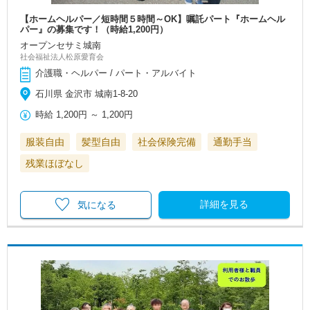
【ホームヘルパー／短時間５時間～OK】嘱託パート『ホームヘル
パー』の募集です！（時給1,200円）
オープンセサミ城南
社会福祉法人松原愛育会
介護職・ヘルパー / パート・アルバイト
石川県 金沢市 城南1-8-20
時給
1,200円
～
1,200円
服装自由
髪型自由
社会保険完備
通勤手当
残業ほぼなし
詳細を見る
気になる