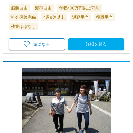
服装自由
髪型自由
年収400万円以上可能
社会保険完備
4週8休以上
通勤手当
役職手当
残業ほぼなし
…
詳細を見る
気になる