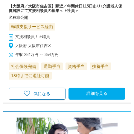
【大阪府／大阪市住吉区】駅近／年間休日115日あり♪介護老人保
健施設にて支援相談員の募集＜正社員＞
名称非公開
転職支援サービス経由
支援相談員 / 正職員
大阪府 大阪市住吉区
年収
284万円
～
354万円
社会保険完備
通勤手当
資格手当
扶養手当
18時までに退社可能
詳細を見る
気になる