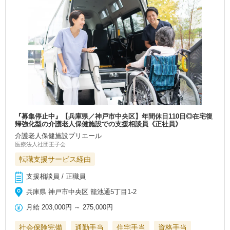
『募集停止中』【兵庫県／神戸市中央区】年間休日110日◎在宅復
帰強化型の介護老人保健施設での支援相談員《正社員》
介護老人保健施設プリエール
医療法人社団王子会
転職支援サービス経由
支援相談員 / 正職員
兵庫県 神戸市中央区 籠池通5丁目1-2
月給
203,000円
～
275,000円
社会保険完備
通勤手当
住宅手当
資格手当