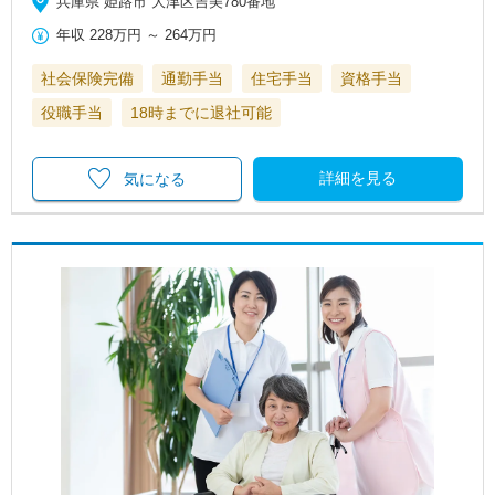
兵庫県 姫路市 大津区吉美780番地
年収
228万円
～
264万円
社会保険完備
通勤手当
住宅手当
資格手当
役職手当
18時までに退社可能
詳細を見る
気になる