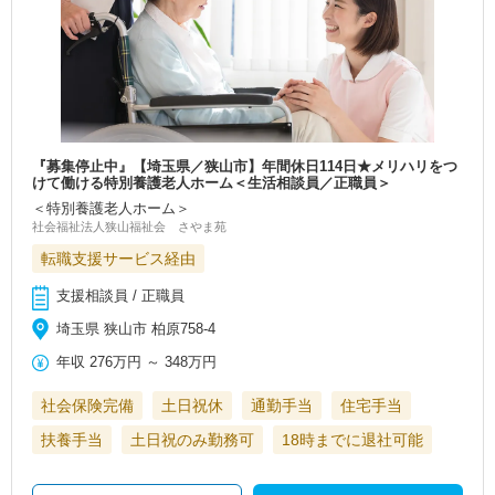
『募集停止中』【埼玉県／狭山市】年間休日114日★メリハリをつ
けて働ける特別養護老人ホーム＜生活相談員／正職員＞
＜特別養護老人ホーム＞
社会福祉法人狭山福祉会 さやま苑
転職支援サービス経由
支援相談員 / 正職員
埼玉県 狭山市 柏原758-4
年収
276万円
～
348万円
社会保険完備
土日祝休
通勤手当
住宅手当
扶養手当
土日祝のみ勤務可
18時までに退社可能