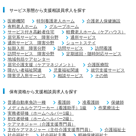
サービス形態から支援相談員求人を探す
医療機関
特別養護老人ホーム
介護老人保健施設
有料老人ホーム
グループホーム
サービス付き高齢者住宅
軽費老人ホーム（ケアハウス）
居宅系サービス 障害分野
通所サービス
通所サービス 障害分野
ショートステイ
短期入所 障害分野
訪問サービス
訪問看護
訪問サービス 障害分野
定期巡回・随時対応サービス
地域包括ケアセンター
居宅介護支援（ケアマネジメント）
介護医療院
障がい者福祉関連
児童福祉関連
就労支援サービス
障害児入所サービス
相談サービス
その他
保有資格から支援相談員求人を探す
普通自動車免許一種
看護師
准看護師
保健師
メディカルケアワーカー（看護助手）1級
作業療法士
実務者研修（ホームヘルパー1級）
初任者研修（ホームヘルパー2級）
ケアマネジャー（介護支援専門員）
主任ケアマネジャー（主任介護支援専門員）
介護福祉士
社会福祉士
社会福祉主事
精神保健福祉士