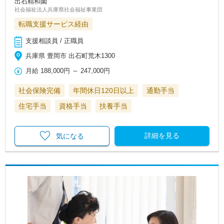
出石精和園
社会福祉法人兵庫県社会福祉事業団
転職支援サービス経由
支援相談員 / 正職員
兵庫県 豊岡市 出石町荒木1300
月給
188,000円
～
247,000円
社会保険完備
年間休日120日以上
通勤手当
住宅手当
資格手当
扶養手当
詳細を見る
気になる