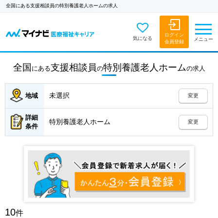
全国にある支援相談員の特別養護老人ホームの求人
ログイン
気になる
メニュー
会員登録
全国
支援相談員
特別養護老人ホーム
にある
の
の
求人
未選択
地域
変更
詳細
特別養護老人ホーム
変更
条件
10
件