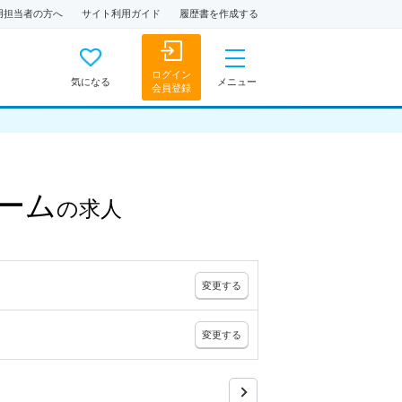
用担当者の方へ
サイト利用ガイド
履歴書を作成する
ログイン
気になる
メニュー
会員登録
ーム
の
求人
変更
する
変更
する