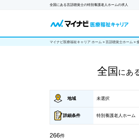
全国にある言語聴覚士の特別養護老人ホームの求人
マイナビ医療福祉キャリア ホーム
>
言語聴覚士ホーム
>
全国
にあ
地域
未選択
詳細
条件
特別養護老人ホーム
266
件