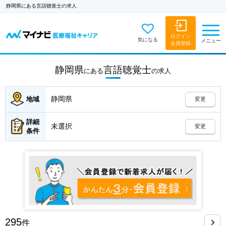
静岡県にある言語聴覚士の求人
ログイン
気になる
メニュー
会員登録
静岡県
言語聴覚士
にある
の
求人
静岡県
地域
変更
詳細
未選択
変更
条件
295
件