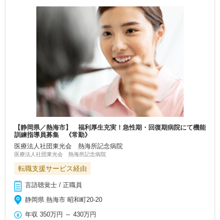
【静岡県／熱海市】 福利厚生充実！急性期・回復期病院にて機能
訓練指導員募集 《常勤》
医療法人社団東光会 熱海所記念病院
医療法人社団東光会 熱海所記念病院
転職支援サービス経由
言語聴覚士 / 正職員
静岡県 熱海市 昭和町20-20
年収
350万円
～
430万円