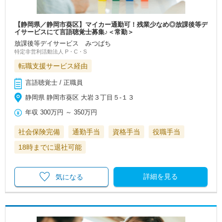
【静岡県／静岡市葵区】マイカー通勤可！残業少なめ◎放課後等デ
イサービスにて言語聴覚士募集♪＜常勤＞
放課後等デイサービス みつばち
特定非営利活動法人 P・C・S
転職支援サービス経由
言語聴覚士 / 正職員
静岡県 静岡市葵区 大岩３丁目５-１３
年収
300万円
～
350万円
社会保険完備
通勤手当
資格手当
役職手当
18時までに退社可能
詳細を見る
気になる