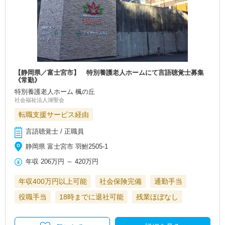
【静岡県／富士宮市】 特別養護老人ホームにて言語聴覚士募集
《常勤》
特別養護老人ホーム 楓の丘
社会福祉法人湖聖会
転職支援サービス経由
言語聴覚士 / 正職員
静岡県 富士宮市 羽鮒2505-1
年収
206万円
～
420万円
年収400万円以上可能
社会保険完備
通勤手当
役職手当
18時までに退社可能
残業ほぼなし