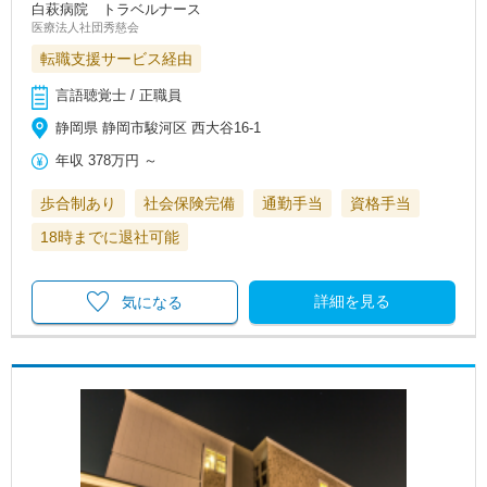
白萩病院 トラベルナース
医療法人社団秀慈会
転職支援サービス経由
言語聴覚士 / 正職員
静岡県 静岡市駿河区 西大谷16-1
年収
378万円
～
歩合制あり
社会保険完備
通勤手当
資格手当
18時までに退社可能
詳細を見る
気になる