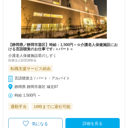
【静岡県／静岡市葵区】時給：1,500円～☆介護老人保健施設にお
ける言語聴覚のお仕事です♪＜パート＞
介護老人保健施設星のしずく
医療法人財団湖聖会
転職支援サービス経由
言語聴覚士 / パート・アルバイト
静岡県 静岡市葵区 城北87
時給
1,500円
～
通勤手当
18時までに退社可能
詳細を見る
気になる