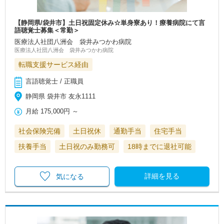
【静岡県/袋井市】土日祝固定休み☆単身寮あり！療養病院にて言
語聴覚士募集＜常勤＞
医療法人社団八洲会 袋井みつかわ病院
医療法人社団八洲会 袋井みつかわ病院
転職支援サービス経由
言語聴覚士 / 正職員
静岡県 袋井市 友永1111
月給
175,000円
～
社会保険完備
土日祝休
通勤手当
住宅手当
扶養手当
土日祝のみ勤務可
18時までに退社可能
詳細を見る
気になる