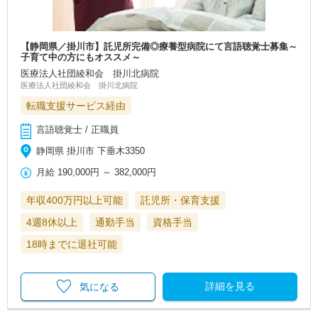
【静岡県／掛川市】託児所完備◎療養型病院にて言語聴覚士募集～
子育て中の方にもオススメ～
医療法人社団綾和会 掛川北病院
医療法人社団綾和会 掛川北病院
転職支援サービス経由
言語聴覚士 / 正職員
静岡県 掛川市 下垂木3350
月給
190,000円
～
382,000円
年収400万円以上可能
託児所・保育支援
4週8休以上
通勤手当
資格手当
18時までに退社可能
詳細を見る
気になる