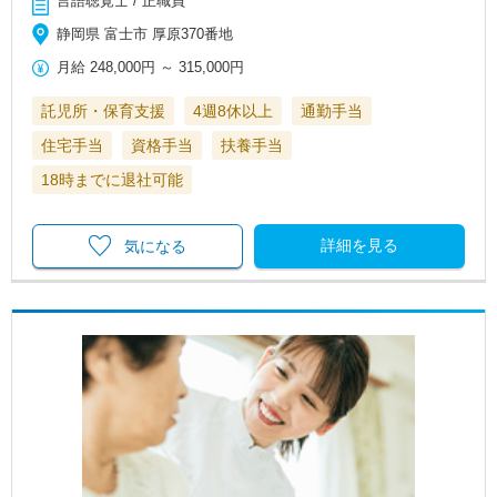
言語聴覚士 / 正職員
静岡県 富士市 厚原370番地
月給
248,000円
～
315,000円
託児所・保育支援
4週8休以上
通勤手当
住宅手当
資格手当
扶養手当
18時までに退社可能
詳細を見る
気になる