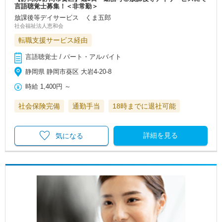
言語聴覚士募集！＜非常勤＞
放課後等デイサービス くま五郎
社会福祉法人恵和会
転職支援サービス経由
言語聴覚士 / パート・アルバイト
静岡県 静岡市葵区 大岩4-20-8
時給
1,400円
～
社会保険完備
通勤手当
18時までに退社可能
詳細を見る
気になる