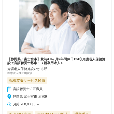
【静岡県／富士宮市】賞与4.0ヶ月×年間休日124◎介護老人保健施
設で言語聴覚士募集！＜新卒用求人＞
介護老人保健施設いかる野
医療法人社団鵬友会
転職支援サービス経由
言語聴覚士 / 正職員
静岡県 富士宮市 原709
月給
208,800円
～