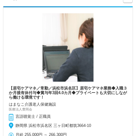
【居宅ケアマネ／常勤／浜松市浜名区】居宅ケアマネ業務◆入職３
か月後有休付与◆賞与年3回4.0カ月◆プライベートも大切にしなが
ら働ける環境です！
はまなこ介護老人保健施設
医療法人豊岡会
言語聴覚士 / 正職員
静岡県 浜松市浜名区 三ヶ日町都筑3664-10
月給
255,000円
～
266,300円