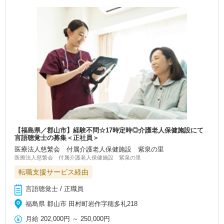
【福島県／郡山市】経験不問☆17時定時◎介護老人保健施設にて
言語聴覚士の募集＜正社員＞
医療法人慈繁会 付属介護老人保健施設 紫泉の里
医療法人慈繁会 付属介護老人保健施設 紫泉の里
転職支援サービス経由
言語聴覚士 / 正職員
福島県 郡山市 田村町岩作字穂多礼218
月給
202,000円
～
250,000円