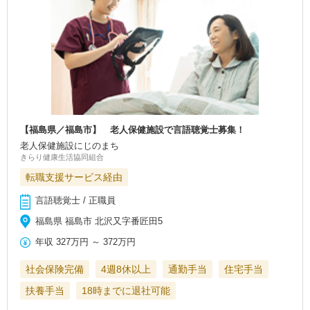
【福島県／福島市】 老人保健施設で言語聴覚士募集！
老人保健施設にじのまち
きらり健康生活協同組合
転職支援サービス経由
言語聴覚士 / 正職員
福島県 福島市 北沢又字番匠田5
年収
327万円
～
372万円
社会保険完備
4週8休以上
通勤手当
住宅手当
扶養手当
18時までに退社可能