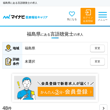
福島県にある言語聴覚士の求人
ログイン
気になる
メニュー
会員登録
福島県
言語聴覚士
にある
の
求人
福島県
地域
変更
詳細
未選択
変更
条件
48
件