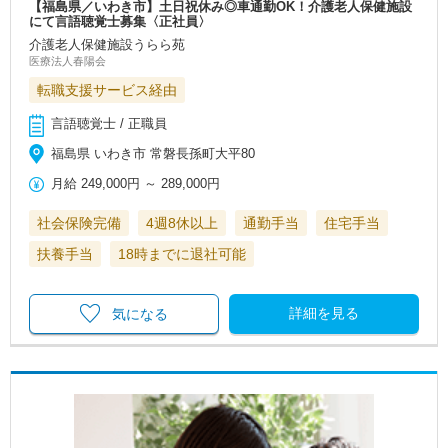
【福島県／いわき市】土日祝休み◎車通勤OK！介護老人保健施設
にて言語聴覚士募集〈正社員〉
介護老人保健施設うらら苑
医療法人春陽会
転職支援サービス経由
言語聴覚士 / 正職員
福島県 いわき市 常磐長孫町大平80
月給
249,000円
～
289,000円
社会保険完備
4週8休以上
通勤手当
住宅手当
扶養手当
18時までに退社可能
詳細を見る
気になる