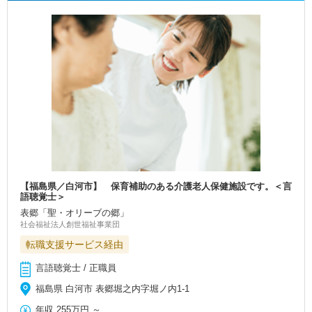
【福島県／白河市】 保育補助のある介護老人保健施設です。＜言
語聴覚士＞
表郷「聖・オリーブの郷」
社会福祉法人創世福祉事業団
転職支援サービス経由
言語聴覚士 / 正職員
福島県 白河市 表郷堀之内字堀ノ内1-1
年収
255万円
～