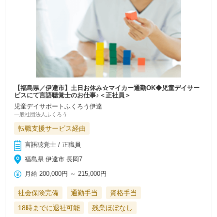
【福島県／伊達市】土日お休み☆マイカー通勤OK◆児童デイサー
ビスにて言語聴覚士のお仕事♪＜正社員＞
児童デイサポートふくろう伊達
一般社団法人ふくろう
転職支援サービス経由
言語聴覚士 / 正職員
福島県 伊達市 長岡7
月給
200,000円
～
215,000円
社会保険完備
通勤手当
資格手当
18時までに退社可能
残業ほぼなし