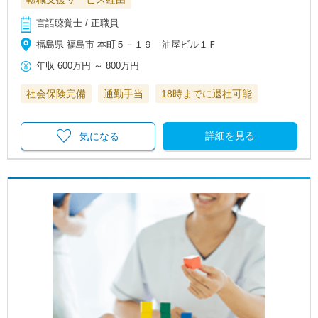
言語聴覚士 / 正職員
福島県 福島市 本町５－１９ 油屋ビル１Ｆ
年収
600万円
～
800万円
社会保険完備
通勤手当
18時までに退社可能
詳細を見る
気になる