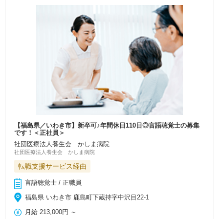
【福島県／いわき市】新卒可♪年間休日110日◎言語聴覚士の募集
です！＜正社員＞
社団医療法人養生会 かしま病院
社団医療法人養生会 かしま病院
転職支援サービス経由
言語聴覚士 / 正職員
福島県 いわき市 鹿島町下蔵持字中沢目22-1
月給
213,000円
～