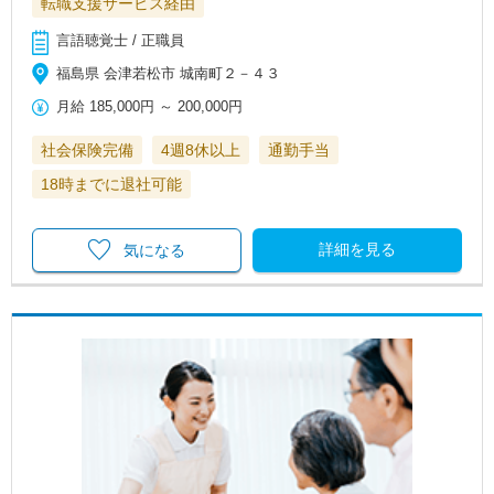
転職支援サービス経由
言語聴覚士 / 正職員
福島県 会津若松市 城南町２－４３
月給
185,000円
～
200,000円
社会保険完備
4週8休以上
通勤手当
18時までに退社可能
詳細を見る
気になる