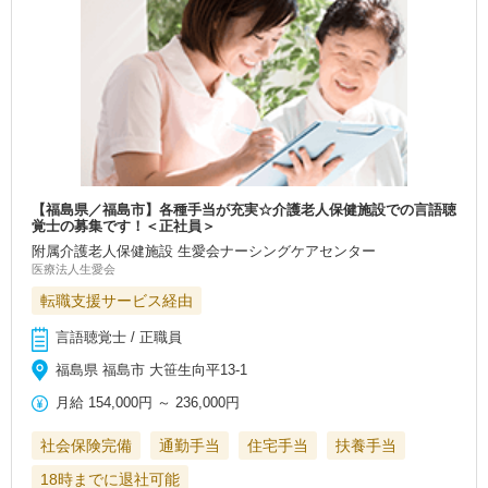
【福島県／福島市】各種手当が充実☆介護老人保健施設での言語聴
覚士の募集です！＜正社員＞
附属介護老人保健施設 生愛会ナーシングケアセンター
医療法人生愛会
転職支援サービス経由
言語聴覚士 / 正職員
福島県 福島市 大笹生向平13‐1
月給
154,000円
～
236,000円
社会保険完備
通勤手当
住宅手当
扶養手当
18時までに退社可能