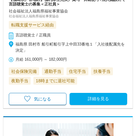
言語聴覚士の募集＜正社員＞
社会福祉法人福島県福祉事業協会
社会福祉法人福島県福祉事業協会
転職支援サービス経由
言語聴覚士 / 正職員
福島県 田村市 船引町船引字上中田33番地１「入社後配属先を
決定」
月給
161,000円
～
182,000円
社会保険完備
通勤手当
住宅手当
扶養手当
夜勤手当
18時までに退社可能
詳細を見る
気になる