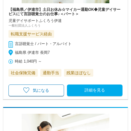
【福島県／伊達市】土日お休み☆マイカー通勤OK◆児童デイサー
ビスにて言語聴覚士のお仕事♪＜パート＞
児童デイサポートふくろう伊達
一般社団法人ふくろう
転職支援サービス経由
言語聴覚士 / パート・アルバイト
福島県 伊達市 長岡7
時給
1,040円
～
社会保険完備
通勤手当
残業ほぼなし
詳細を見る
気になる