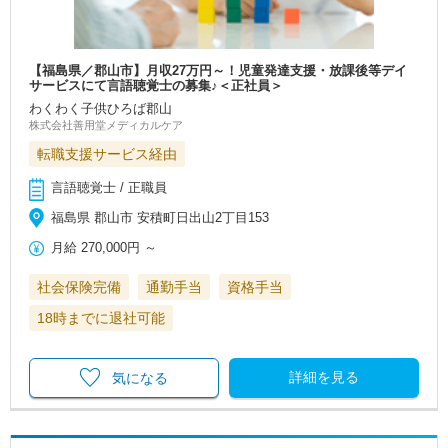
【福島県／郡山市】月収27万円～！児童発達支援・放課後等デイ
サービスにて言語聴覚士の募集♪＜正社員＞
わくわく子供ひろば郡山
株式会社善用堂メディカルケア
転職支援サービス経由
言語聴覚士 / 正職員
福島県 郡山市 安積町日出山2丁目153
月給
270,000円
～
社会保険完備
通勤手当
資格手当
18時までに退社可能
詳細を見る
気になる