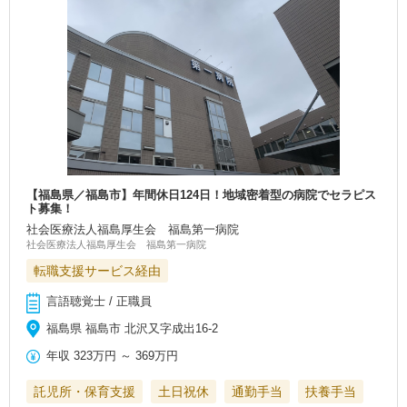
【福島県／福島市】年間休日124日！地域密着型の病院でセラピス
ト募集！
社会医療法人福島厚生会 福島第一病院
社会医療法人福島厚生会 福島第一病院
転職支援サービス経由
言語聴覚士 / 正職員
福島県 福島市 北沢又字成出16-2
年収
323万円
～
369万円
託児所・保育支援
土日祝休
通勤手当
扶養手当