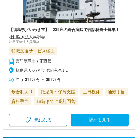
【福島県／いわき市】 239床の総合病院で言語聴覚士募集！
社団医療法人呉羽会
社団医療法人呉羽会
転職支援サービス経由
言語聴覚士 / 正職員
福島県 いわき市 錦町落合1-1
年収
311万円
～
391万円
歩合制あり
託児所・保育支援
土日祝休
通勤手当
資格手当
18時までに退社可能
詳細を見る
気になる