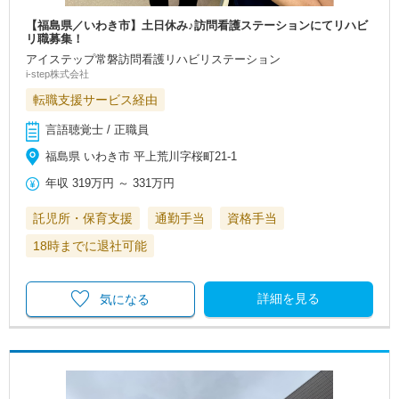
【福島県／いわき市】土日休み♪訪問看護ステーションにてリハビ
リ職募集！
アイステップ常磐訪問看護リハビリステーション
i-step株式会社
転職支援サービス経由
言語聴覚士 / 正職員
福島県 いわき市 平上荒川字桜町21-1
年収
319万円
～
331万円
託児所・保育支援
通勤手当
資格手当
18時までに退社可能
詳細を見る
気になる