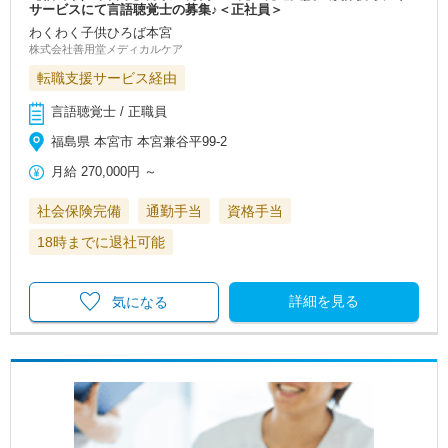
サービスにて言語聴覚士の募集♪＜正社員＞
わくわく子供ひろば本宮
株式会社善用堂メディカルケア
転職支援サービス経由
言語聴覚士 / 正職員
福島県 本宮市 本宮兼谷平99-2
月給
270,000円
～
社会保険完備
通勤手当
資格手当
18時までに退社可能
詳細を見る
気になる