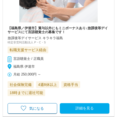
【福島県／伊達市】賞与以外にもミニボーナスあり♪放課後等デイ
サービスにて言語聴覚士の募集です！
放課後等デイサービス キラキラ福島
特定非営利活動法人 P・C・S
転職支援サービス経由
言語聴覚士 / 正職員
福島県 伊達市
月給
250,000円
～
社会保険完備
4週8休以上
資格手当
18時までに退社可能
詳細を見る
気になる