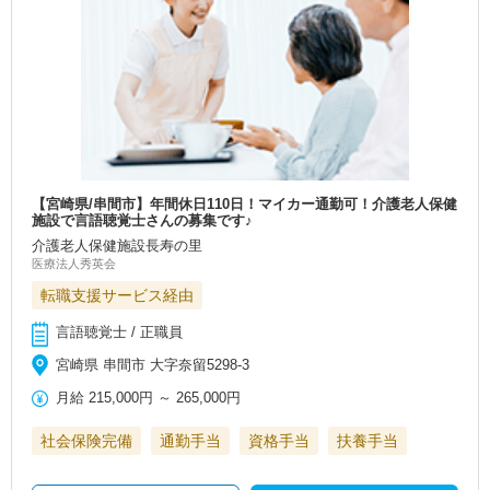
【宮崎県/串間市】年間休日110日！マイカー通勤可！介護老人保健
施設で言語聴覚士さんの募集です♪
介護老人保健施設長寿の里
医療法人秀英会
転職支援サービス経由
言語聴覚士 / 正職員
宮崎県 串間市 大字奈留5298-3
月給
215,000円
～
265,000円
社会保険完備
通勤手当
資格手当
扶養手当