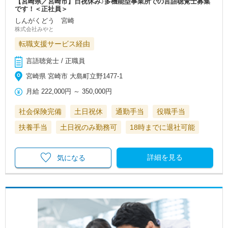
【宮崎県／宮崎市】日祝休み♪多機能型事業所での言語聴覚士募集
です！＜正社員＞
しんがくどう 宮崎
株式会社みやと
転職支援サービス経由
言語聴覚士 / 正職員
宮崎県 宮崎市 大島町立野1477-1
月給
222,000円
～
350,000円
社会保険完備
土日祝休
通勤手当
役職手当
扶養手当
土日祝のみ勤務可
18時までに退社可能
詳細を見る
気になる