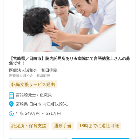
【宮崎県／日向市】院内託児所あり★病院にて言語聴覚士さんの募
集です！
医療法人誠和会 和田病院
医療法人誠和会 和田病院
転職支援サービス経由
言語聴覚士 / 正職員
宮崎県 日向市 向江町1-196-1
年収
249万円
～
271万円
託児所・保育支援
通勤手当
18時までに退社可能