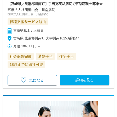
【宮崎県／児湯郡川南町】手当充実◎病院で言語聴覚士募集☆
医療法人社団聖山会 川南病院
医療法人社団聖山会 川南病院
転職支援サービス経由
言語聴覚士 / 正職員
宮崎県 児湯郡川南町 大字川南18150番地47
月給
184,000円
～
社会保険完備
通勤手当
住宅手当
18時までに退社可能
詳細を見る
気になる