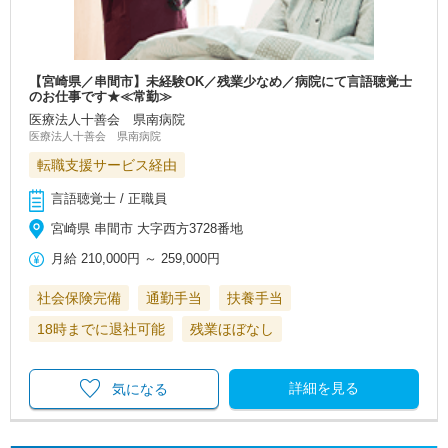
【宮崎県／串間市】未経験OK／残業少なめ／病院にて言語聴覚士
のお仕事です★≪常勤≫
医療法人十善会 県南病院
医療法人十善会 県南病院
転職支援サービス経由
言語聴覚士 / 正職員
宮崎県 串間市 大字西方3728番地
月給
210,000円
～
259,000円
社会保険完備
通勤手当
扶養手当
18時までに退社可能
残業ほぼなし
詳細を見る
気になる