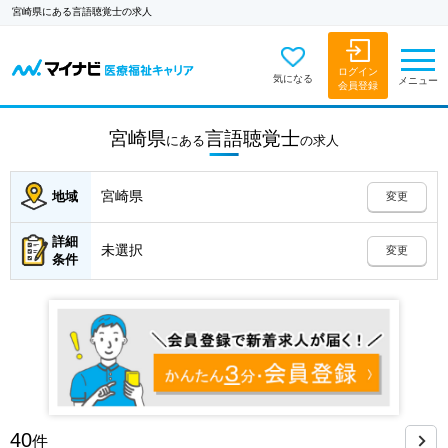
宮崎県にある言語聴覚士の求人
ログイン
気になる
メニュー
会員登録
宮崎県
言語聴覚士
にある
の
求人
宮崎県
地域
変更
詳細
未選択
変更
条件
40
件