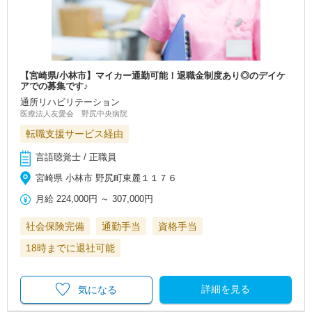
【宮崎県/小林市】マイカー通勤可能！退職金制度あり◎のデイケ
アでの募集です♪
通所リハビリテーション
医療法人友愛会 野尻中央病院
転職支援サービス経由
言語聴覚士 / 正職員
宮崎県 小林市 野尻町東麓１１７６
月給
224,000円
～
307,000円
社会保険完備
通勤手当
資格手当
18時までに退社可能
詳細を見る
気になる