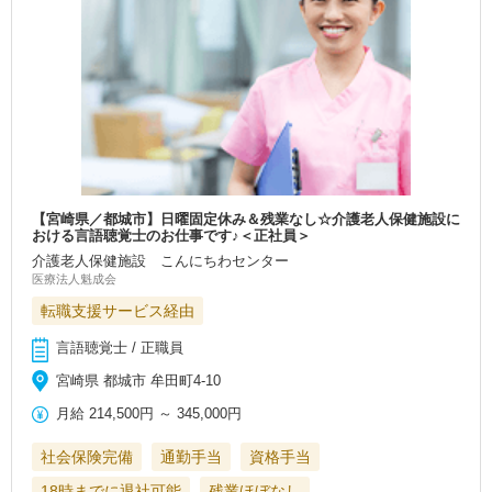
【宮崎県／都城市】日曜固定休み＆残業なし☆介護老人保健施設に
おける言語聴覚士のお仕事です♪＜正社員＞
介護老人保健施設 こんにちわセンター
医療法人魁成会
転職支援サービス経由
言語聴覚士 / 正職員
宮崎県 都城市 牟田町4-10
月給
214,500円
～
345,000円
社会保険完備
通勤手当
資格手当
18時までに退社可能
残業ほぼなし