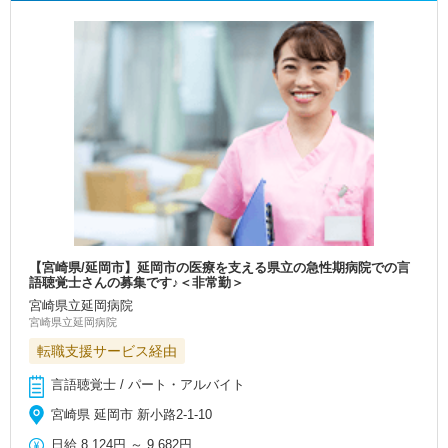
【宮崎県/延岡市】延岡市の医療を支える県立の急性期病院での言
語聴覚士さんの募集です♪＜非常勤＞
宮崎県立延岡病院
宮崎県立延岡病院
転職支援サービス経由
言語聴覚士 / パート・アルバイト
宮崎県 延岡市 新小路2-1-10
日給
8,124円
～
9,682円