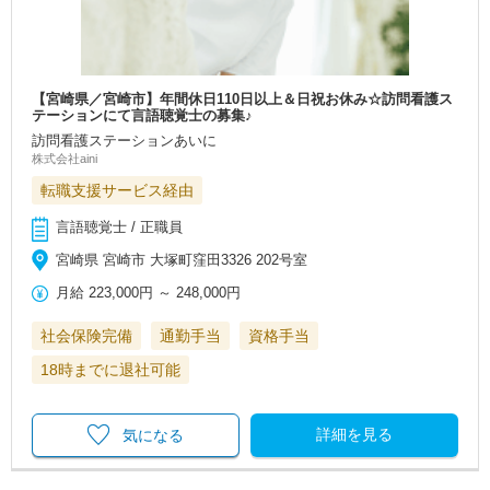
【宮崎県／宮崎市】年間休日110日以上＆日祝お休み☆訪問看護ス
テーションにて言語聴覚士の募集♪
訪問看護ステーションあいに
株式会社aini
転職支援サービス経由
言語聴覚士 / 正職員
宮崎県 宮崎市 大塚町窪田3326 202号室
月給
223,000円
～
248,000円
社会保険完備
通勤手当
資格手当
18時までに退社可能
詳細を見る
気になる