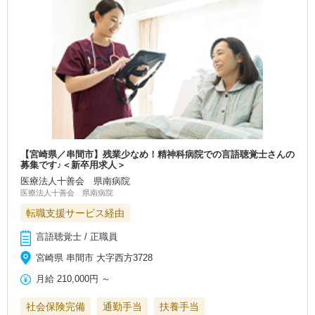
【宮崎県／串間市】残業少なめ！精神科病院での言語聴覚士さんの
募集です♪＜新卒用求人＞
医療法人十善会 県南病院
医療法人十善会 県南病院
転職支援サービス経由
言語聴覚士 / 正職員
宮崎県 串間市 大字西方3728
月給
210,000円
～
社会保険完備
通勤手当
扶養手当