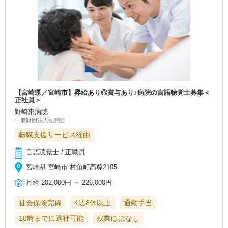
【宮崎県／宮崎市】昇給あり◎賞与あり♪病院の言語聴覚士募集＜
正社員＞
野崎東病院
一般財団法人弘潤会
転職支援サービス経由
言語聴覚士 / 正職員
宮崎県 宮崎市 村角町高尊2105
月給
202,000円
～
226,000円
社会保険完備
4週8休以上
通勤手当
18時までに退社可能
残業ほぼなし