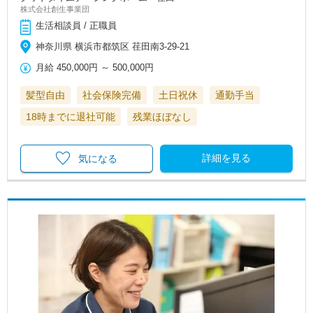
株式会社創生事業団
生活相談員 / 正職員
神奈川県 横浜市都筑区 荏田南3-29-21
月給
450,000円
～
500,000円
髪型自由
社会保険完備
土日祝休
通勤手当
18時までに退社可能
残業ほぼなし
詳細を見る
気になる