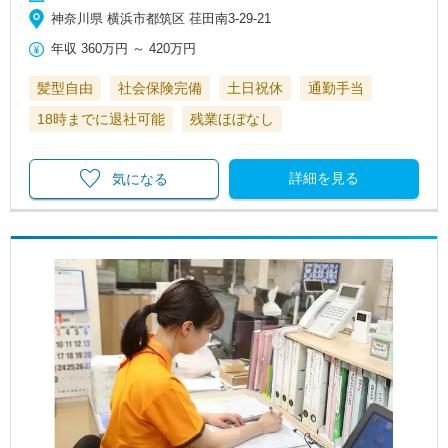
神奈川県 横浜市都筑区 荏田南3-29-21
年収
360万円
～
420万円
髪型自由
社会保険完備
土日祝休
通勤手当
18時までに退社可能
残業ほぼなし
詳細を見る
気になる