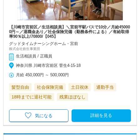
【川崎市宮前区／生活相談員】＼宮前平駅バスで10分／月給45000
0円～／退職金あり／社会保険完備（勤務条件による）／有給取得
率90％以上/70800/【045】
グッドタイムナーシングホーム・宮前
株式会社創生事業団
生活相談員 / 正職員
神奈川県 川崎市宮前区 菅生4-15-18
月給
450,000円
～
500,000円
髪型自由
社会保険完備
土日祝休
通勤手当
18時までに退社可能
残業ほぼなし
詳細を見る
気になる