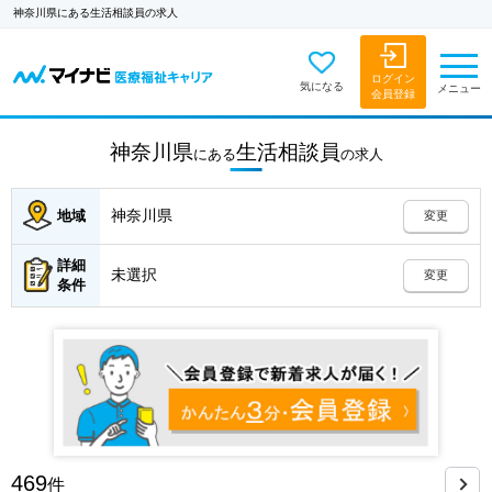
神奈川県にある生活相談員の求人
ログイン
気になる
メニュー
会員登録
神奈川県
生活相談員
にある
の
求人
神奈川県
地域
変更
詳細
未選択
変更
条件
469
件