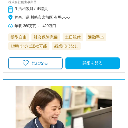
株式会社創生事業団
生活相談員 / 正職員
神奈川県 川崎市宮前区 有馬6-6-6
年収
360万円
～
420万円
髪型自由
社会保険完備
土日祝休
通勤手当
18時までに退社可能
残業ほぼなし
詳細を見る
気になる