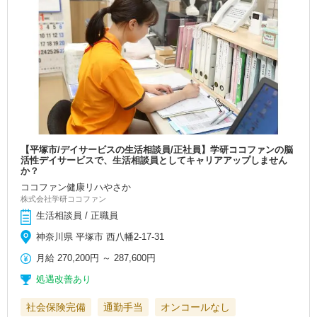
【平塚市/デイサービスの生活相談員/正社員】学研ココファンの脳
活性デイサービスで、生活相談員としてキャリアアップしません
か？
ココファン健康リハやさか
株式会社学研ココファン
生活相談員 / 正職員
神奈川県 平塚市 西八幡2-17-31
月給
270,200円
～
287,600円
処遇改善あり
社会保険完備
通勤手当
オンコールなし