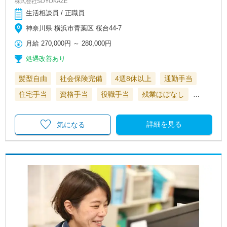
株式会社SOYOKAZE
生活相談員 / 正職員
神奈川県 横浜市青葉区 桜台44-7
月給
270,000円
～
280,000円
処遇改善あり
髪型自由
社会保険完備
4週8休以上
通勤手当
住宅手当
資格手当
役職手当
残業ほぼなし
…
詳細を見る
気になる