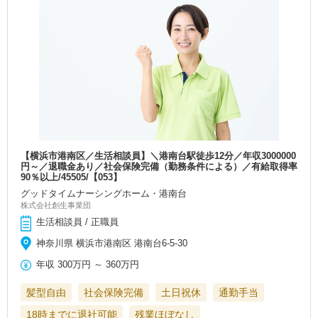
【横浜市港南区／生活相談員】＼港南台駅徒歩12分／年収3000000
円～／退職金あり／社会保険完備（勤務条件による）／有給取得率
90％以上/45505/【053】
グッドタイムナーシングホーム・港南台
株式会社創生事業団
生活相談員 / 正職員
神奈川県 横浜市港南区 港南台6-5-30
年収
300万円
～
360万円
髪型自由
社会保険完備
土日祝休
通勤手当
18時までに退社可能
残業ほぼなし