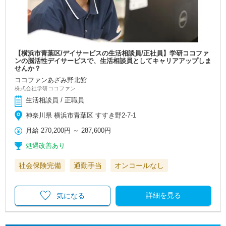
【横浜市青葉区/デイサービスの生活相談員/正社員】学研ココファ
ンの脳活性デイサービスで、生活相談員としてキャリアアップしま
せんか？
ココファンあざみ野北館
株式会社学研ココファン
生活相談員 / 正職員
神奈川県 横浜市青葉区 すすき野2-7-1
月給
270,200円
～
287,600円
処遇改善あり
社会保険完備
通勤手当
オンコールなし
詳細を見る
気になる