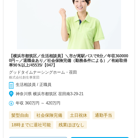
【横浜市都筑区／生活相談員】＼市が尾駅バスで8分／年収360000
0円～／退職金あり／社会保険完備（勤務条件による）／有給取得
率90％以上/45535/【047】
グッドタイムナーシングホーム・荏田
株式会社創生事業団
生活相談員 / 正職員
神奈川県 横浜市都筑区 荏田南3-29-21
年収
360万円
～
420万円
髪型自由
社会保険完備
土日祝休
通勤手当
18時までに退社可能
残業ほぼなし