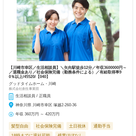
【川崎市幸区／生活相談員】＼矢向駅徒歩12分／年収3600000円～
／退職金あり／社会保険完備（勤務条件による）／有給取得率9
0％以上/45520/【040】
グッドタイムホーム・川崎
株式会社創生事業団
生活相談員 / 正職員
神奈川県 川崎市幸区 塚越2-260-36
年収
360万円
～
420万円
髪型自由
社会保険完備
土日祝休
通勤手当
18時までに退社可能
残業ほぼなし