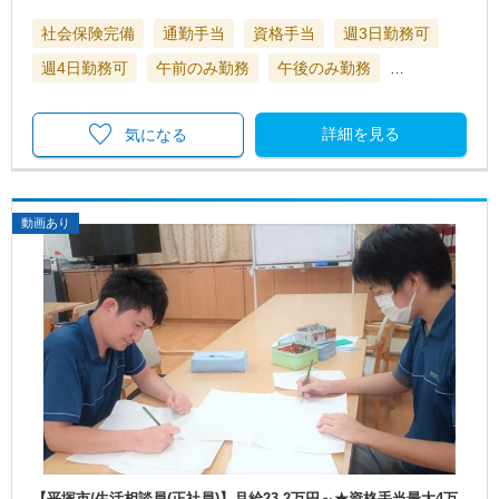
社会保険完備
通勤手当
資格手当
週3日勤務可
週4日勤務可
午前のみ勤務
午後のみ勤務
…
詳細を見る
気になる
動画あり
【平塚市/生活相談員(正社員)】月給23.2万円～★資格手当最大4万