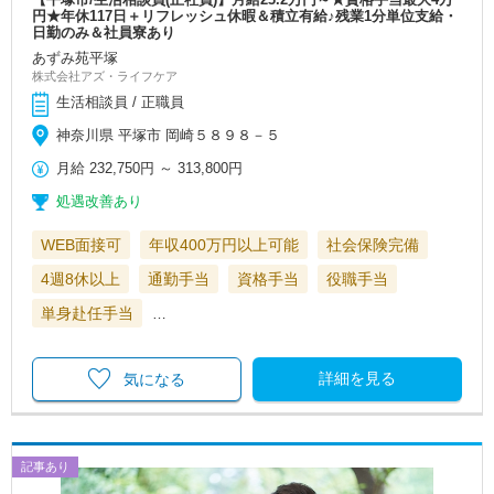
円★年休117日＋リフレッシュ休暇＆積立有給♪残業1分単位支給・
日勤のみ＆社員寮あり
あずみ苑平塚
株式会社アズ・ライフケア
生活相談員 / 正職員
神奈川県 平塚市 岡崎５８９８－５
月給
232,750円
～
313,800円
処遇改善あり
WEB面接可
年収400万円以上可能
社会保険完備
4週8休以上
通勤手当
資格手当
役職手当
単身赴任手当
…
詳細を見る
気になる
記事あり