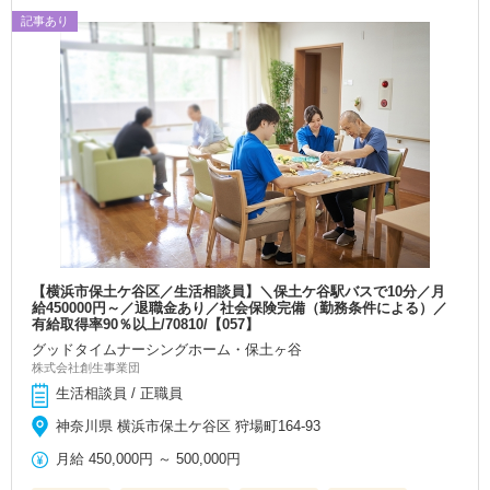
記事あり
【横浜市保土ケ谷区／生活相談員】＼保土ケ谷駅バスで10分／月
給450000円～／退職金あり／社会保険完備（勤務条件による）／
有給取得率90％以上/70810/【057】
グッドタイムナーシングホーム・保土ヶ谷
株式会社創生事業団
生活相談員 / 正職員
神奈川県 横浜市保土ケ谷区 狩場町164-93
月給
450,000円
～
500,000円