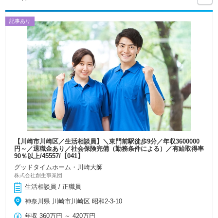
記事あり
【川崎市川崎区／生活相談員】＼東門前駅徒歩9分／年収3600000
円～／退職金あり／社会保険完備（勤務条件による）／有給取得率
90％以上/45557/【041】
グッドタイムホーム・川崎大師
株式会社創生事業団
生活相談員 / 正職員
神奈川県 川崎市川崎区 昭和2-3-10
年収
360万円
～
420万円