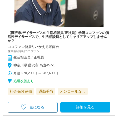
【藤沢市/デイサービスの生活相談員/正社員】学研ココファンの脳
活性デイサービスで、生活相談員としてキャリアアップしません
か？
ココファン健康リハかえる湘南台
株式会社学研ココファン
生活相談員 / 正職員
神奈川県 藤沢市 高倉457-1
月給
270,200円
～
287,600円
処遇改善あり
社会保険完備
通勤手当
オンコールなし
詳細を見る
気になる