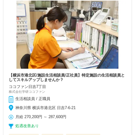
【横浜市港北区/施設生活相談員/正社員】特定施設の生活相談員と
してスキルアップしませんか？
ココファン日吉7丁目
株式会社学研ココファン
生活相談員 / 正職員
神奈川県 横浜市港北区 日吉7-6-21
月給
270,200円
～
287,600円
処遇改善あり