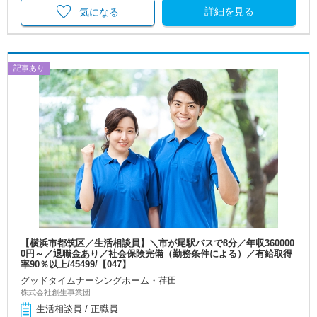
詳細を見る
気になる
記事あり
【横浜市都筑区／生活相談員】＼市が尾駅バスで8分／年収360000
0円～／退職金あり／社会保険完備（勤務条件による）／有給取得
率90％以上/45499/【047】
グッドタイムナーシングホーム・荏田
株式会社創生事業団
生活相談員 / 正職員