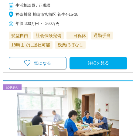
生活相談員 / 正職員
神奈川県 川崎市宮前区 菅生4-15-18
年収
300万円
～
360万円
髪型自由
社会保険完備
土日祝休
通勤手当
18時までに退社可能
残業ほぼなし
詳細を見る
気になる
記事あり