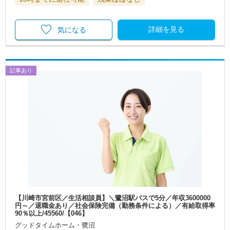
詳細を見る
気になる
記事あり
【川崎市宮前区／生活相談員】＼鷺沼駅バスで5分／年収3600000
円～／退職金あり／社会保険完備（勤務条件による）／有給取得率
90％以上/45560/【046】
グッドタイムホーム・鷺沼