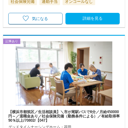
社会保険完備
通勤手当
オンコールなし
詳細を見る
気になる
記事あり
【横浜市都筑区／生活相談員】＼市が尾駅バスで8分／月給450000
円～／退職金あり／社会保険完備（勤務条件による）／有給取得率
90％以上/70802/【047】
グッドタイムナーシングホーム・荏田