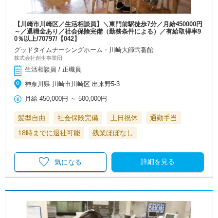
【川崎市川崎区／生活相談員】＼東門前駅徒歩7分／月給450000円
～／退職金あり／社会保険完備（勤務条件による）／有給取得率9
0％以上/70797/【042】
グッドタイムナーシングホーム・川崎大師弐番館
株式会社創生事業団
生活相談員 / 正職員
神奈川県 川崎市川崎区 出来野5-3
月給
450,000円
～
500,000円
髪型自由
社会保険完備
土日祝休
通勤手当
18時までに退社可能
残業ほぼなし
詳細を見る
気になる