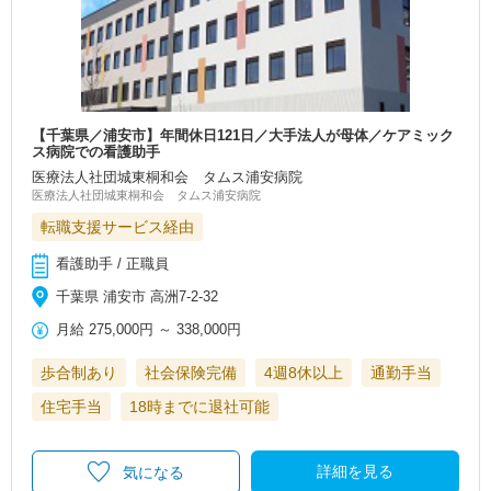
【千葉県／浦安市】年間休日121日／大手法人が母体／ケアミック
ス病院での看護助手
医療法人社団城東桐和会 タムス浦安病院
医療法人社団城東桐和会 タムス浦安病院
転職支援サービス経由
看護助手 / 正職員
千葉県 浦安市 高洲7-2-32
月給
275,000円
～
338,000円
歩合制あり
社会保険完備
4週8休以上
通勤手当
住宅手当
18時までに退社可能
詳細を見る
気になる