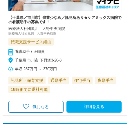
【千葉県／市川市】残業少なめ／託児所あり★ケアミックス病院で
の看護助手の募集です！
医療法人社団嵐川 大野中央病院
医療法人社団嵐川 大野中央病院
転職支援サービス経由
看護助手 / 正職員
千葉県 市川市 下貝塚3-20-3
年収
287万円
～
370万円
託児所・保育支援
通勤手当
住宅手当
夜勤手当
18時までに退社可能
詳細を見る
気になる