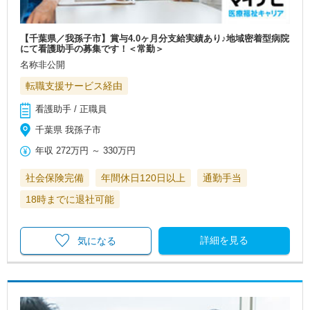
【千葉県／我孫子市】賞与4.0ヶ月分支給実績あり♪地域密着型病院
にて看護助手の募集です！＜常勤＞
名称非公開
転職支援サービス経由
看護助手 / 正職員
千葉県 我孫子市
年収
272万円
～
330万円
社会保険完備
年間休日120日以上
通勤手当
18時までに退社可能
詳細を見る
気になる