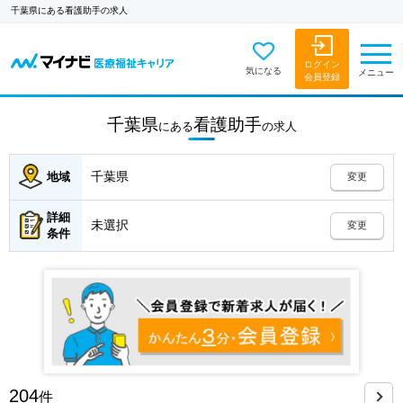
千葉県にある看護助手の求人
ログイン
気になる
メニュー
会員登録
千葉県
看護助手
にある
の
求人
千葉県
地域
変更
詳細
未選択
変更
条件
204
件