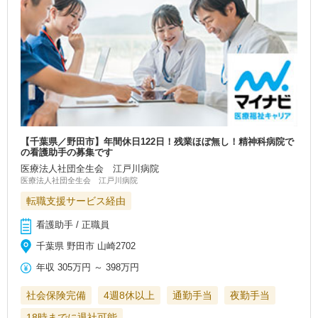
【千葉県／野田市】年間休日122日！残業ほぼ無し！精神科病院で
の看護助手の募集です
医療法人社団全生会 江戸川病院
医療法人社団全生会 江戸川病院
転職支援サービス経由
看護助手 / 正職員
千葉県 野田市 山崎2702
年収
305万円
～
398万円
社会保険完備
4週8休以上
通勤手当
夜勤手当
18時までに退社可能