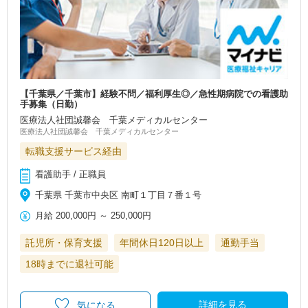
【千葉県／千葉市】経験不問／福利厚生◎／急性期病院での看護助
手募集（日勤）
医療法人社団誠馨会 千葉メディカルセンター
医療法人社団誠馨会 千葉メディカルセンター
転職支援サービス経由
看護助手 / 正職員
千葉県 千葉市中央区 南町１丁目７番１号
月給
200,000円
～
250,000円
託児所・保育支援
年間休日120日以上
通勤手当
18時までに退社可能
詳細を見る
気になる