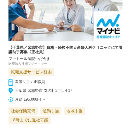
【千葉県／習志野市】資格・経験不問☆産婦人科クリニックにて看
護助手募集〈正社員〉
ファミール産院つだぬま
医療法人社団マザー・キー
転職支援サービス経由
看護助手 / 正職員
千葉県 習志野市 奏の杜3丁目4-17
月給
195,000円
～
社会保険完備
通勤手当
地域手当
18時までに退社可能