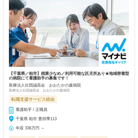
【千葉県／柏市】残業少なめ／利用可能な託児所あり★地域密着型
の病院にて看護助手の募集です！
医療法人社団誠高会 おおたかの森病院
医療法人社団誠高会 おおたかの森病院
転職支援サービス経由
看護助手 / 正職員
千葉県 柏市 豊四季113
年収
336万円
～