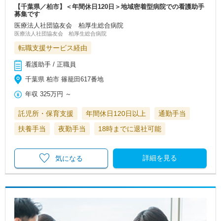
【千葉県／柏市】＜年間休日120日＞地域密着型病院での看護助手
募集です
医療法人社団協友会 柏厚生総合病院
医療法人社団協友会 柏厚生総合病院
転職支援サービス経由
看護助手 / 正職員
千葉県 柏市 篠籠田617番地
年収
325万円
～
託児所・保育支援
年間休日120日以上
通勤手当
扶養手当
夜勤手当
18時までに退社可能
詳細を見る
気になる