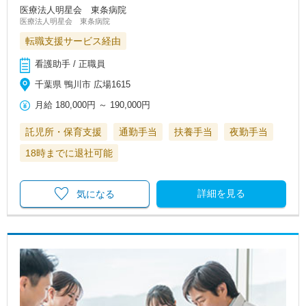
医療法人明星会 東条病院
医療法人明星会 東条病院
転職支援サービス経由
看護助手 / 正職員
千葉県 鴨川市 広場1615
月給
180,000円
～
190,000円
託児所・保育支援
通勤手当
扶養手当
夜勤手当
18時までに退社可能
詳細を見る
気になる