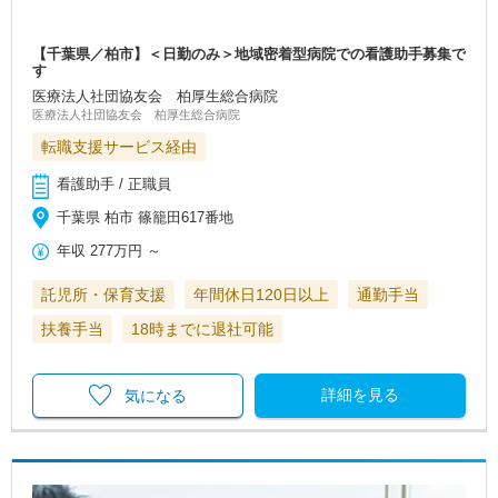
【千葉県／柏市】＜日勤のみ＞地域密着型病院での看護助手募集で
す
医療法人社団協友会 柏厚生総合病院
医療法人社団協友会 柏厚生総合病院
転職支援サービス経由
看護助手 / 正職員
千葉県 柏市 篠籠田617番地
年収
277万円
～
託児所・保育支援
年間休日120日以上
通勤手当
扶養手当
18時までに退社可能
詳細を見る
気になる