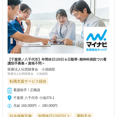
【千葉県／八千代市】年間休日120日＆日勤帯♪精神科病院での看
護助手募集＜資格不問＞
医療法人社団踏青会 小池病院
医療法人社団踏青会 小池病院
転職支援サービス経由
看護助手 / 正職員
千葉県 八千代市 小池374-1
月給
160,000円
～
180,000円
社会保険完備
年間休日120日以上
通勤手当