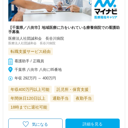
【千葉県／八街市】地域医療に力をいれている療養病院での看護助
手募集
医療法人社団誠和会 長谷川病院
医療法人社団誠和会 長谷川病院
転職支援サービス経由
看護助手 / 正職員
千葉県 八街市 八街に85番地
年収
292万円
～
400万円
年収400万円以上可能
託児所・保育支援
年間休日120日以上
通勤手当
夜勤手当
18時までに退社可能
詳細を見る
気になる