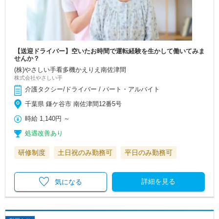
【送迎ドライバー】空いたお時間で運転経験を生かして働いてみま
せんか？
(株)やさしい手看多機かえりえ南佐津間
株式会社やさしい手
介護タクシー/ドライバー / パート・アルバイト
千葉県 鎌ケ谷市 南佐津間12番5号
時給
1,140円
～
処遇改善あり
研修制度
土日祝のみ勤務可
平日のみ勤務可
詳細を見る
気になる