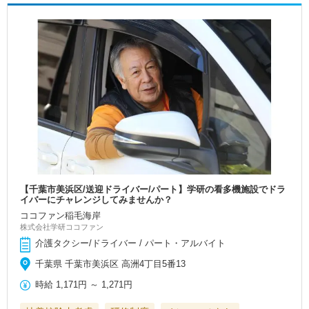
【千葉市美浜区/送迎ドライバー/パート】学研の看多機施設でドラ
イバーにチャレンジしてみませんか？
ココファン稲毛海岸
株式会社学研ココファン
介護タクシー/ドライバー / パート・アルバイト
千葉県 千葉市美浜区 高洲4丁目5番13
時給
1,171円
～
1,271円