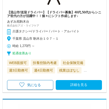
【流山市/送迎ドライバー】【ドライバー募集】40代,50代からシニ
ア世代の方が活躍中！！個々にシフト作成します♪
あずみ苑駒木台
株式会社アズ・ライフケア
介護タクシー/ドライバー / パート・アルバイト
千葉県 流山市 駒木台１０７－１
時給
1,270円
～
処遇改善あり
WEB面接可
扶養控除内考慮
社会保険完備
週3日勤務可
週4日勤務可
残業ほぼなし
…
詳細を見る
気になる