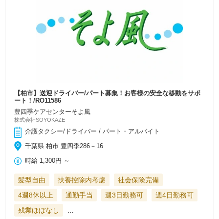
【柏市】送迎ドライバー/パート募集！お客様の安全な移動をサポ
ート！/RO11586
豊四季ケアセンターそよ風
株式会社SOYOKAZE
介護タクシー/ドライバー / パート・アルバイト
千葉県 柏市 豊四季286－16
時給
1,300円
～
髪型自由
扶養控除内考慮
社会保険完備
4週8休以上
通勤手当
週3日勤務可
週4日勤務可
残業ほぼなし
…