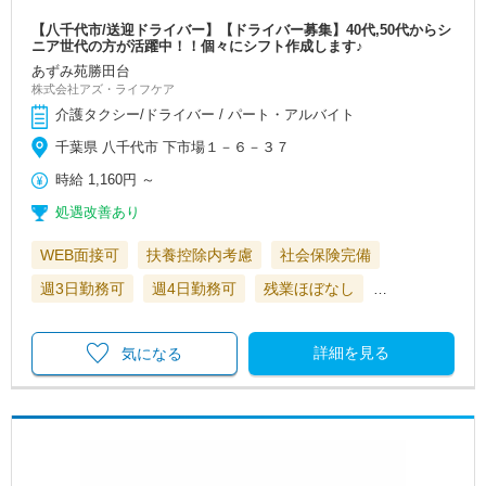
【八千代市/送迎ドライバー】【ドライバー募集】40代,50代からシ
ニア世代の方が活躍中！！個々にシフト作成します♪
あずみ苑勝田台
株式会社アズ・ライフケア
介護タクシー/ドライバー / パート・アルバイト
千葉県 八千代市 下市場１－６－３７
時給
1,160円
～
処遇改善あり
WEB面接可
扶養控除内考慮
社会保険完備
週3日勤務可
週4日勤務可
残業ほぼなし
…
詳細を見る
気になる