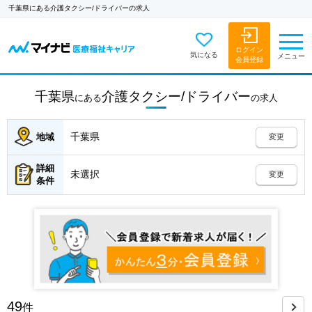
千葉県にある介護タクシー/ドライバーの求人
ログイン
気になる
メニュー
会員登録
千葉県
介護タクシー/ドライバー
にある
の
求人
千葉県
地域
変更
詳細
未選択
変更
条件
49
件