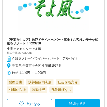
【千葉市中央区】送迎ドライバー/パート募集！お客様の安全な移
動をサポート！/RO9738
生実ケアセンターそよ風
株式会社SOYOKAZE
介護タクシー/ドライバー / パート・アルバイト
千葉県 千葉市中央区 生実町1967-8
時給
1,140円
～
1,200円
髪型自由
扶養控除内考慮
社会保険完備
4週8休以上
通勤手当
残業ほぼなし
…
詳細を見る
気になる