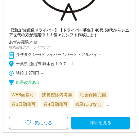
【流山市/送迎ドライバー】【ドライバー募集】40代,50代からシニ
ア世代の方が活躍中！！個々にシフト作成します♪
あずみ苑駒木台
株式会社アズ・ライフケア
介護タクシー/ドライバー / パート・アルバイト
千葉県 流山市 駒木台１０７－１
時給
1,270円
～
処遇改善あり
WEB面接可
扶養控除内考慮
社会保険完備
週3日勤務可
週4日勤務可
残業ほぼなし
…
詳細を見る
気になる