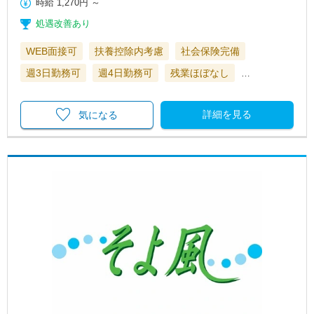
時給
1,270円
～
処遇改善あり
WEB面接可
扶養控除内考慮
社会保険完備
週3日勤務可
週4日勤務可
残業ほぼなし
…
詳細を見る
気になる