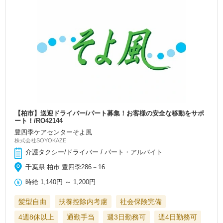
【柏市】送迎ドライバー/パート募集！お客様の安全な移動をサポ
ート！/RO42144
豊四季ケアセンターそよ風
株式会社SOYOKAZE
介護タクシー/ドライバー / パート・アルバイト
千葉県 柏市 豊四季286－16
時給
1,140円
～
1,200円
髪型自由
扶養控除内考慮
社会保険完備
4週8休以上
通勤手当
週3日勤務可
週4日勤務可