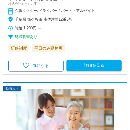
株式会社やさしい手
介護タクシー/ドライバー / パート・アルバイト
千葉県 鎌ケ谷市 南佐津間12番5号
時給
1,200円
～
処遇改善あり
研修制度
平日のみ勤務可
詳細を見る
気になる
動画あり