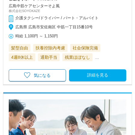
広島中筋ケアセンターそよ風
株式会社SOYOKAZE
介護タクシー/ドライバー / パート・アルバイト
広島県 広島市安佐南区 中筋一丁目15番10号
時給
1,100円
～
1,150円
髪型自由
扶養控除内考慮
社会保険完備
4週8休以上
通勤手当
残業ほぼなし
…
詳細を見る
気になる