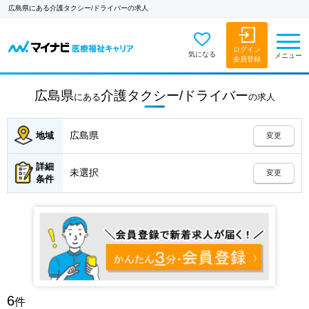
広島県にある介護タクシー/ドライバーの求人
ログイン
気になる
メニュー
会員登録
広島県
介護タクシー/ドライバー
にある
の
求人
広島県
地域
変更
詳細
未選択
変更
条件
6
件