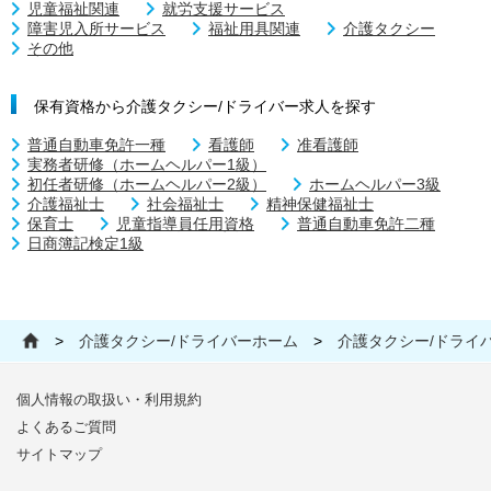
児童福祉関連
就労支援サービス
障害児入所サービス
福祉用具関連
介護タクシー
その他
保有資格から介護タクシー/ドライバー求人を探す
普通自動車免許一種
看護師
准看護師
実務者研修（ホームヘルパー1級）
初任者研修（ホームヘルパー2級）
ホームヘルパー3級
介護福祉士
社会福祉士
精神保健福祉士
保育士
児童指導員任用資格
普通自動車免許二種
日商簿記検定1級
>
介護タクシー/ドライバーホーム
>
介護タクシー/ドライ
個人情報の取扱い・利用規約
よくあるご質問
サイトマップ