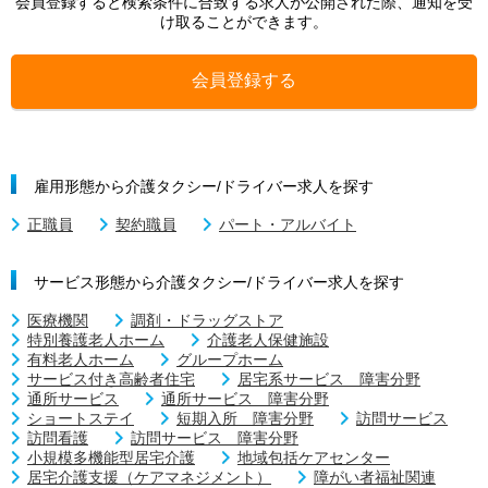
会員登録すると検索条件に合致する求人が公開された際、通知を受
け取ることができます。
会員登録する
雇用形態から介護タクシー/ドライバー求人を探す
正職員
契約職員
パート・アルバイト
サービス形態から介護タクシー/ドライバー求人を探す
医療機関
調剤・ドラッグストア
特別養護老人ホーム
介護老人保健施設
有料老人ホーム
グループホーム
サービス付き高齢者住宅
居宅系サービス 障害分野
通所サービス
通所サービス 障害分野
ショートステイ
短期入所 障害分野
訪問サービス
訪問看護
訪問サービス 障害分野
小規模多機能型居宅介護
地域包括ケアセンター
居宅介護支援（ケアマネジメント）
障がい者福祉関連