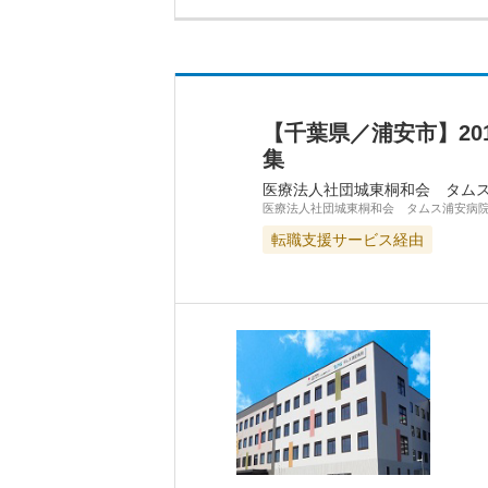
【千葉県／浦安市】2
集
医療法人社団城東桐和会 タム
医療法人社団城東桐和会 タムス浦安病
転職支援サービス経由