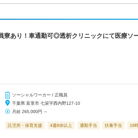
員寮あり！車通勤可◎透析クリニックにて医療ソ
ソーシャルワーカー / 正職員
千葉県 富里市 七栄字西内野127-10
月給
265,000円
～
託児所・保育支援
4週8休以上
通勤手当
扶養手当
18