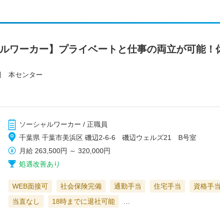
ャルワーカー】プライベートと仕事の両立が可能！
辺 本センター
ソーシャルワーカー / 正職員
千葉県 千葉市美浜区 磯辺2-6-6 磯辺ウェルズ21 B号室
月給
263,500円
～
320,000円
処遇改善あり
WEB面接可
社会保険完備
通勤手当
住宅手当
資格手
当直なし
18時までに退社可能
…