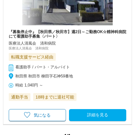
『募集停止中』【秋田県／秋田市】週2日～ご勤務OK☆精神科病院
にて看護助手募集〈パート〉
医療法人清風会 清和病院
医療法人清風会 清和病院
転職支援サービス経由
看護助手 / パート・アルバイト
秋田県 秋田市 柳田字石神59番地
時給
1,040円
～
通勤手当
18時までに退社可能
詳細を見る
気になる