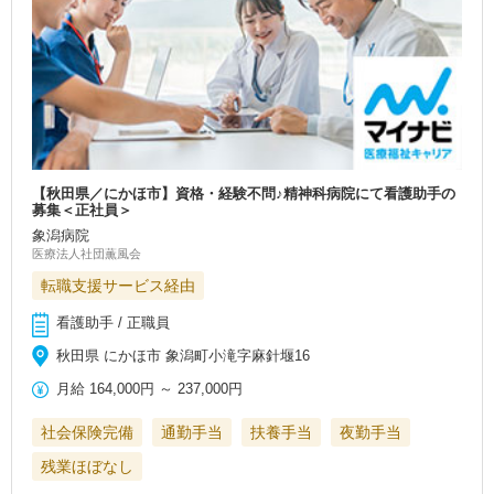
【秋田県／にかほ市】資格・経験不問♪精神科病院にて看護助手の
募集＜正社員＞
象潟病院
医療法人社団薫風会
転職支援サービス経由
看護助手 / 正職員
秋田県 にかほ市 象潟町小滝字麻針堰16
月給
164,000円
～
237,000円
社会保険完備
通勤手当
扶養手当
夜勤手当
残業ほぼなし