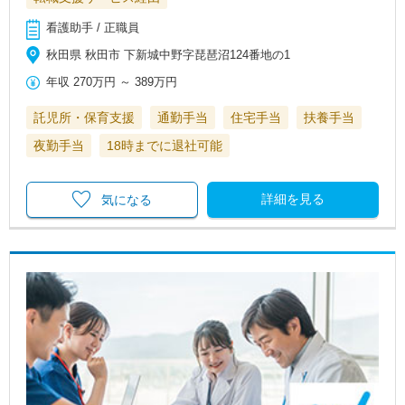
看護助手 / 正職員
秋田県 秋田市 下新城中野字琵琶沼124番地の1
年収
270万円
～
389万円
託児所・保育支援
通勤手当
住宅手当
扶養手当
夜勤手当
18時までに退社可能
詳細を見る
気になる