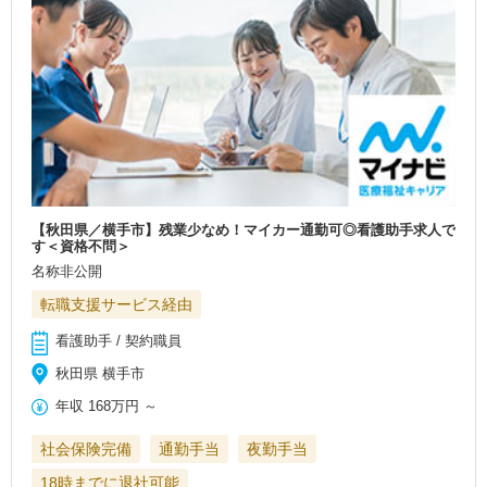
【秋田県／横手市】残業少なめ！マイカー通勤可◎看護助手求人で
す＜資格不問＞
名称非公開
転職支援サービス経由
看護助手 / 契約職員
秋田県 横手市
年収
168万円
～
社会保険完備
通勤手当
夜勤手当
18時までに退社可能