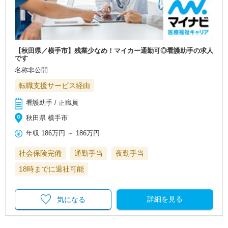
【秋田県／横手市】残業少なめ！マイカー通勤可◎看護助手の求人
です
名称非公開
転職支援サービス経由
看護助手 / 正職員
秋田県 横手市
年収
186万円
～
186万円
社会保険完備
通勤手当
夜勤手当
18時までに退社可能
詳細を見る
気になる