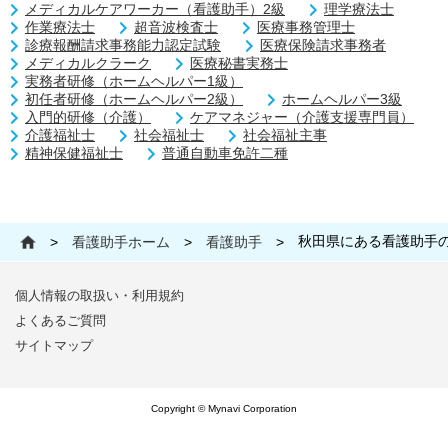
メディカルケアワーカー（看護助手）2級
理学療法士
作業療法士
超音波検査士
医療事務管理士
診療報酬請求事務能力認定試験
医療保険請求事務者
メディカルクラーク
医療秘書実務士
実務者研修（ホームヘルパー1級）
初任者研修（ホームヘルパー2級）
ホームヘルパー3級
入門的研修（介護）
ケアマネジャー（介護支援専門員）
介護福祉士
社会福祉士
社会福祉主事
精神保健福祉士
普通自動車免許二種
秋田県にある看護助手
>
看護助手ホーム
>
看護助手
>
個人情報の取扱い・利用規約
よくあるご質問
サイトマップ
Copyright © Mynavi Corporation