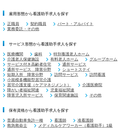
雇用形態から看護助手求人を探す
正職員
契約職員
パート・アルバイト
業務委託・その他
サービス形態から看護助手求人を探す
医療機関
歯科
特別養護老人ホーム
介護老人保健施設
有料老人ホーム
グループホーム
サービス付き高齢者住宅
通所サービス
通所サービス 障害分野
ショートステイ
短期入所 障害分野
訪問サービス
訪問看護
小規模多機能型居宅介護
居宅介護支援（ケアマネジメント）
介護医療院
障がい者福祉関連
児童福祉関連
障害児入所サービス
保育関連施設
その他
保有資格から看護助手求人を探す
普通自動車免許一種
看護師
准看護師
救急救命士
メディカルケアワーカー（看護助手）1級