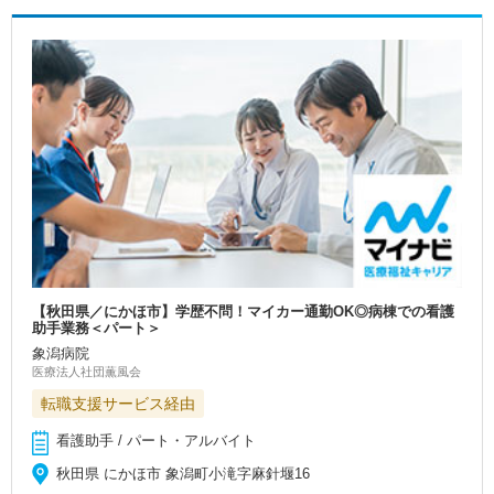
【秋田県／にかほ市】学歴不問！マイカー通勤OK◎病棟での看護
助手業務＜パート＞
象潟病院
医療法人社団薫風会
転職支援サービス経由
看護助手 / パート・アルバイト
秋田県 にかほ市 象潟町小滝字麻針堰16