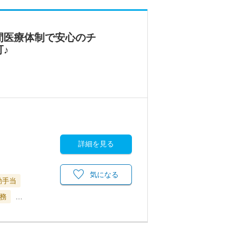
間医療体制で安心のチ
♪
詳細を見る
気になる
勤手当
務
…