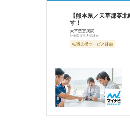
【熊本県／天草郡苓北
す！
天草慈恵病院
社会医療法人稲穂会
転職支援サービス経由