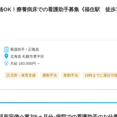
格OK！療養病床での看護助手募集《福住駅 徒歩
看護助手 / 正職員
北海道 札幌市豊平区
月給
183,000円
～
託児所・保育支援
通勤手当
夜勤手当
18時までに退社可
児所完備☆賞与5ヵ月分♪病院での看護助手のお仕