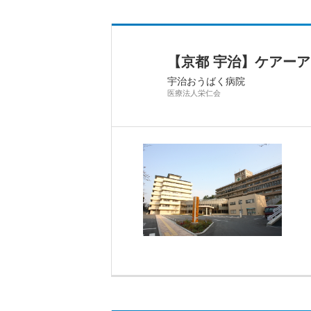
【京都 宇治】ケアー
宇治おうばく病院
医療法人栄仁会