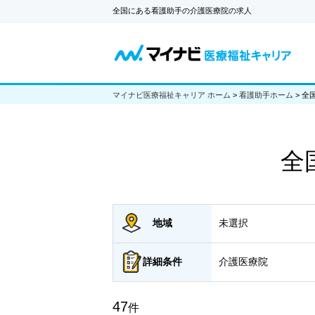
全国にある看護助手の介護医療院の求人
マイナビ医療福祉キャリア ホーム
>
看護助手ホーム
>
全
全
地域
未選択
詳細
条件
介護医療院
47
件