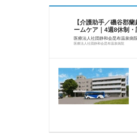
【介護助手／磯谷郡蘭
ームケア｜4週8休制
医療法人社団静和会昆布温泉病
医療法人社団静和会昆布温泉病院