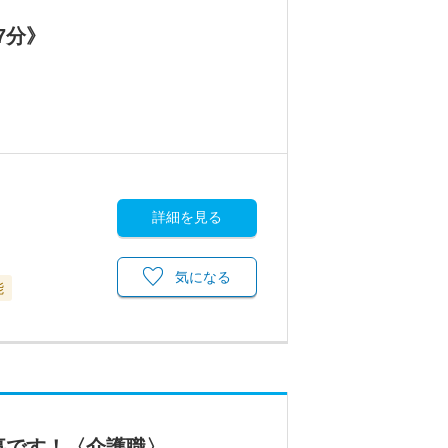
7分》
詳細を見る
気になる
能
事です！〈介護職〉