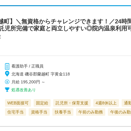
越町】＼無資格からチャレンジできます！／24時
・託児所完備で家庭と両立しやすい◎院内温泉利用可
院
看護助手 / 正職員
北海道 磯谷郡蘭越町 字黄金118
月給
195,200円
～
処遇改善あり
WEB面接可
固定給
託児所・保育支援
4週8休以上
通
住宅手当
資格手当
扶養手当
午前のみ勤務
午後のみ勤