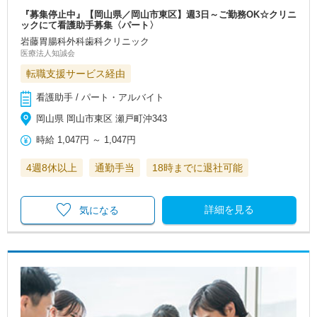
『募集停止中』【岡山県／岡山市東区】週3日～ご勤務OK☆クリニ
ックにて看護助手募集〈パート〉
岩藤胃腸科外科歯科クリニック
医療法人知誠会
転職支援サービス経由
看護助手 / パート・アルバイト
岡山県 岡山市東区 瀬戸町沖343
時給
1,047円
～
1,047円
4週8休以上
通勤手当
18時までに退社可能
詳細を見る
気になる