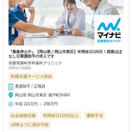
『募集停止中』【岡山県／岡山市東区】年間休日120日！残業ほぼ
なし◎看護助手の求人です
岩藤胃腸科外科歯科クリニック
医療法人知誠会
転職支援サービス経由
看護助手 / 正職員
岡山県 岡山市東区 瀬戸町沖343
年収
221万円
～
256万円
社会保険完備
年間休日120日以上
通勤手当
18時までに退社可能