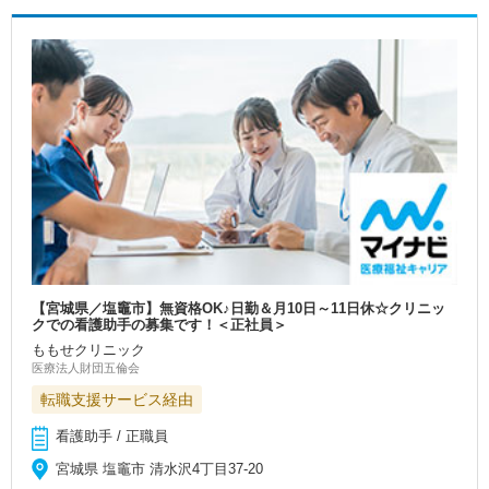
【宮城県／塩竈市】無資格OK♪日勤＆月10日～11日休☆クリニッ
クでの看護助手の募集です！＜正社員＞
ももせクリニック
医療法人財団五倫会
転職支援サービス経由
看護助手 / 正職員
宮城県 塩竈市 清水沢4丁目37-20