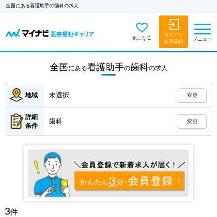
全国にある看護助手の歯科の求人
ログイン
気になる
メニュー
会員登録
全国
看護助手
歯科
にある
の
の
求人
未選択
地域
変更
詳細
歯科
変更
条件
3
件