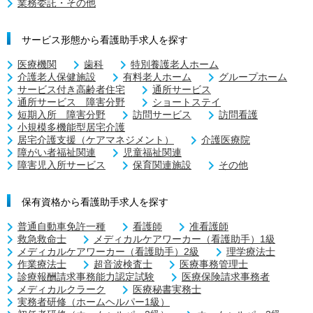
業務委託・その他
サービス形態から看護助手求人を探す
医療機関
歯科
特別養護老人ホーム
介護老人保健施設
有料老人ホーム
グループホーム
サービス付き高齢者住宅
通所サービス
通所サービス 障害分野
ショートステイ
短期入所 障害分野
訪問サービス
訪問看護
小規模多機能型居宅介護
居宅介護支援（ケアマネジメント）
介護医療院
障がい者福祉関連
児童福祉関連
障害児入所サービス
保育関連施設
その他
保有資格から看護助手求人を探す
普通自動車免許一種
看護師
准看護師
救急救命士
メディカルケアワーカー（看護助手）1級
メディカルケアワーカー（看護助手）2級
理学療法士
作業療法士
超音波検査士
医療事務管理士
診療報酬請求事務能力認定試験
医療保険請求事務者
メディカルクラーク
医療秘書実務士
実務者研修（ホームヘルパー1級）