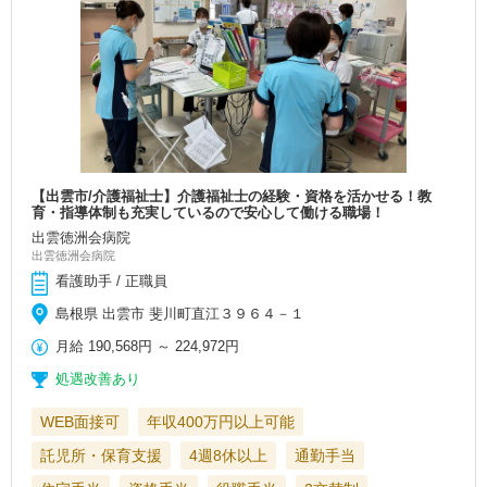
【出雲市/介護福祉士】介護福祉士の経験・資格を活かせる！教
育・指導体制も充実しているので安心して働ける職場！
出雲徳洲会病院
出雲徳洲会病院
看護助手 / 正職員
島根県 出雲市 斐川町直江３９６４－１
月給
190,568円
～
224,972円
処遇改善あり
WEB面接可
年収400万円以上可能
託児所・保育支援
4週8休以上
通勤手当