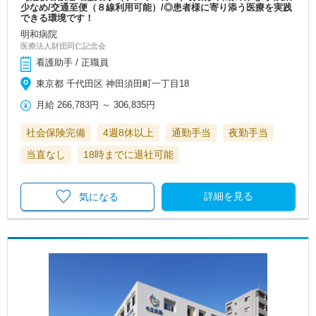
少なめ/交通至便（８線利用可能）/◎患者様に寄り添う医療を実践
できる環境です！
明和病院
医療法人財団同仁記念会
看護助手 / 正職員
東京都 千代田区 神田須田町一丁目18
月給
266,783円
～
306,835円
社会保険完備
4週8休以上
通勤手当
夜勤手当
当直なし
18時までに退社可能
詳細を見る
気になる