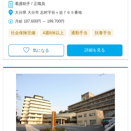
看護助手 / 正職員
大分県 大分市 志村字谷ヶ迫７６５番地
月給
187,600円
～
199,700円
社会保険完備
4週8休以上
通勤手当
扶養手当
詳細を見る
気になる