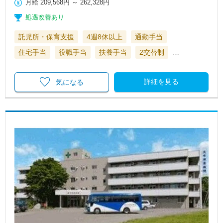
月給
209,568円
～
262,328円
処遇改善あり
託児所・保育支援
4週8休以上
通勤手当
住宅手当
役職手当
扶養手当
2交替制
…
詳細を見る
気になる