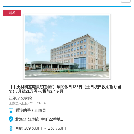
新着
【中央材料室職員/江別市】年間休日122日（土日祝日数を割り当
て）/月給21万円～/賞与2.4ヶ月
江別記念病院
医療法人社団CO・CREA
看護助手 / 正職員
北海道 江別市 幸町22番地1
月給
209,800円
～
238,750円