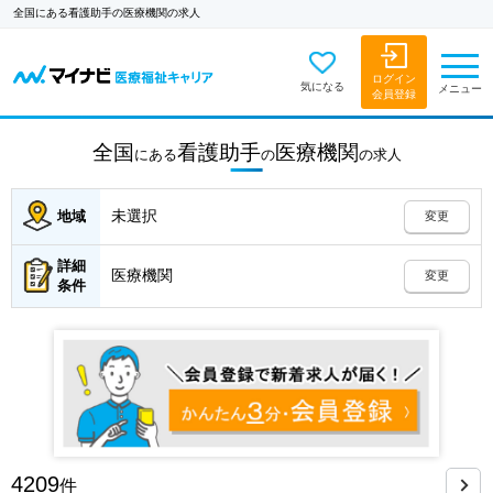
全国にある看護助手の医療機関の求人
ログイン
気になる
メニュー
会員登録
全国
看護助手
医療機関
にある
の
の
求人
未選択
地域
変更
詳細
医療機関
変更
条件
4209
件