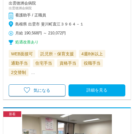
出雲徳洲会病院
出雲徳洲会病院
看護助手 / 正職員
島根県 出雲市 斐川町直江３９６４－１
月給
190,568円
～
210,072円
処遇改善あり
WEB面接可
託児所・保育支援
4週8休以上
通勤手当
住宅手当
資格手当
役職手当
2交替制
…
詳細を見る
気になる
新着