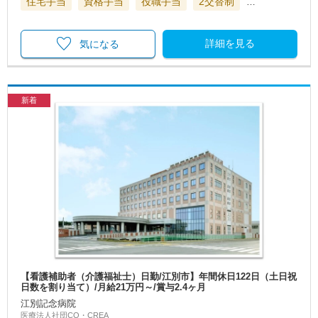
住宅手当
資格手当
役職手当
2交替制
…
詳細を見る
気になる
新着
【看護補助者（介護福祉士）日勤/江別市】年間休日122日（土日祝
日数を割り当て）/月給21万円～/賞与2.4ヶ月
江別記念病院
医療法人社団CO・CREA