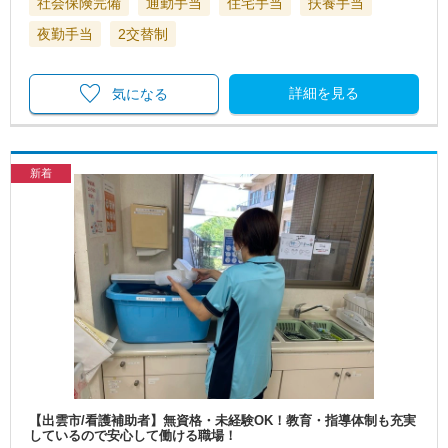
社会保険完備
通勤手当
住宅手当
扶養手当
夜勤手当
2交替制
詳細を見る
気になる
新着
【出雲市/看護補助者】無資格・未経験OK！教育・指導体制も充実
しているので安心して働ける職場！