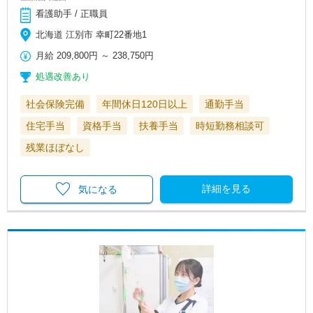
看護助手 / 正職員
北海道 江別市 幸町22番地1
月給
209,800円
～
238,750円
処遇改善あり
社会保険完備
年間休日120日以上
通勤手当
住宅手当
資格手当
扶養手当
時短勤務相談可
残業ほぼなし
詳細を見る
気になる