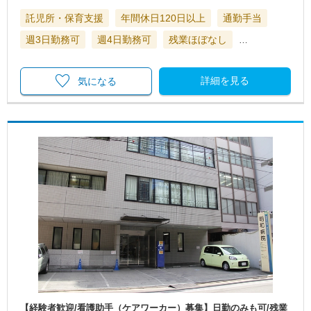
託児所・保育支援
年間休日120日以上
通勤手当
週3日勤務可
週4日勤務可
残業ほぼなし
…
詳細を見る
気になる
【経験者歓迎/看護助手（ケアワーカー）募集】日勤のみも可/残業