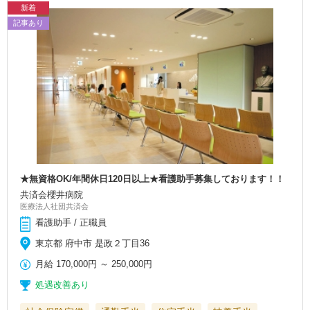
新着
記事あり
★無資格OK/年間休日120日以上★看護助手募集しております！！
共済会櫻井病院
医療法人社団共済会
看護助手 / 正職員
東京都 府中市 是政２丁目36
月給
170,000円
～
250,000円
処遇改善あり