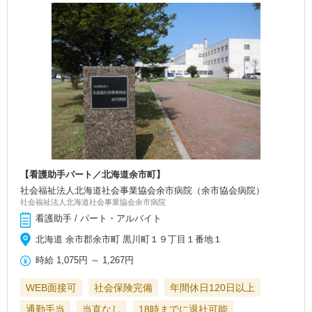
【看護助手パート／北海道余市町】
社会福祉法人北海道社会事業協会余市病院（余市協会病院）
社会福祉法人北海道社会事業協会余市病院
看護助手 / パート・アルバイト
北海道 余市郡余市町 黒川町１９丁目１番地１
時給
1,075円
～
1,267円
WEB面接可
社会保険完備
年間休日120日以上
通勤手当
当直なし
18時までに退社可能