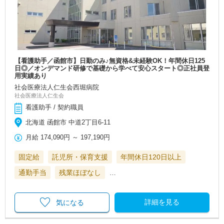
【看護助手／函館市】日勤のみ♪無資格&未経験OK！年間休日125
日◎／オンデマンド研修で基礎から学べて安心スタート◎正社員登
用実績あり
社会医療法人仁生会西堀病院
社会医療法人仁生会
看護助手 / 契約職員
北海道 函館市 中道2丁目6-11
月給
174,090円
～
197,190円
固定給
託児所・保育支援
年間休日120日以上
通勤手当
残業ほぼなし
…
詳細を見る
気になる