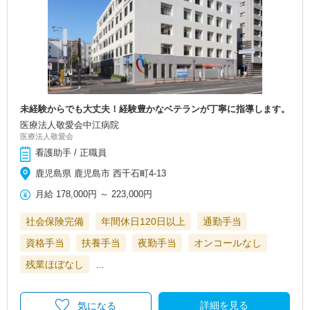
未経験からでも大丈夫！経験豊かなベテランが丁寧に指導します。
医療法人敬愛会中江病院
医療法人敬愛会
看護助手 / 正職員
鹿児島県 鹿児島市 西千石町4-13
月給
178,000円
～
223,000円
社会保険完備
年間休日120日以上
通勤手当
資格手当
扶養手当
夜勤手当
オンコールなし
残業ほぼなし
…
詳細を見る
気になる