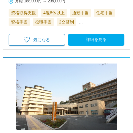
月給
188,000円
～
239,000円
資格取得支援
4週8休以上
通勤手当
住宅手当
資格手当
役職手当
2交替制
…
詳細を見る
気になる