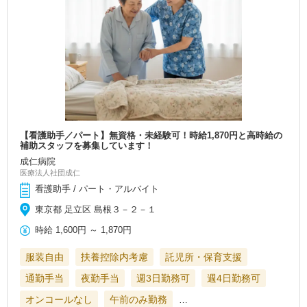
【看護助手／パート】無資格・未経験可！時給1,870円と高時給の
補助スタッフを募集しています！
成仁病院
医療法人社団成仁
看護助手 / パート・アルバイト
東京都 足立区 島根３－２－１
時給
1,600円
～
1,870円
服装自由
扶養控除内考慮
託児所・保育支援
通勤手当
夜勤手当
週3日勤務可
週4日勤務可
オンコールなし
午前のみ勤務
…