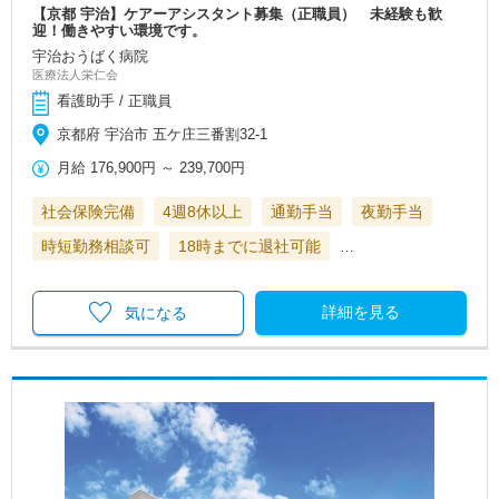
【京都 宇治】ケアーアシスタント募集（正職員） 未経験も歓
迎！働きやすい環境です。
宇治おうばく病院
医療法人栄仁会
看護助手 / 正職員
京都府 宇治市 五ケ庄三番割32-1
月給
176,900円
～
239,700円
社会保険完備
4週8休以上
通勤手当
夜勤手当
時短勤務相談可
18時までに退社可能
…
詳細を見る
気になる