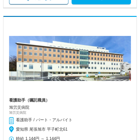
看護助手（嘱託職員）
旭労災病院
旭労災病院
看護助手 / パート・アルバイト
愛知県 尾張旭市 平子町北61
時給
1,144円
～
1,144円