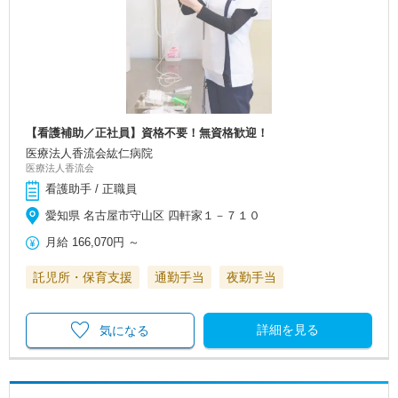
【看護補助／正社員】資格不要！無資格歓迎！
医療法人香流会紘仁病院
医療法人香流会
看護助手 / 正職員
愛知県 名古屋市守山区 四軒家１－７１０
月給
166,070円
～
託児所・保育支援
通勤手当
夜勤手当
詳細を見る
気になる