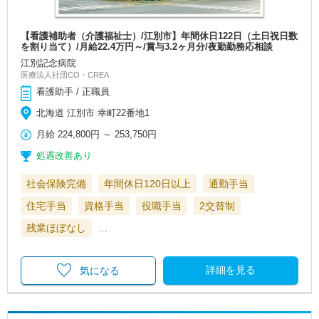
【看護補助者（介護福祉士）/江別市】年間休日122日（土日祝日数
を割り当て）/月給22.4万円～/賞与3.2ヶ月分/夜勤勤務応相談
江別記念病院
医療法人社団CO・CREA
看護助手 / 正職員
北海道 江別市 幸町22番地1
月給
224,800円
～
253,750円
処遇改善あり
社会保険完備
年間休日120日以上
通勤手当
住宅手当
資格手当
役職手当
2交替制
残業ほぼなし
…
詳細を見る
気になる