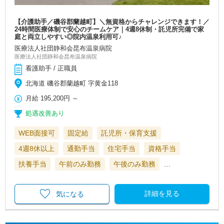
【介護助手／磯谷郡蘭越町】＼無資格からチャレンジできます！／
24時間医療体制で安心のチームケア｜4週8休制・託児所完備で家
庭と両立しやすい◎院内温泉利用可♪
医療法人社団静和会昆布温泉病院
医療法人社団静和会昆布温泉病院
看護助手 / 正職員
北海道 磯谷郡蘭越町 字黄金118
月給
195,200円
～
処遇改善あり
WEB面接可
固定給
託児所・保育支援
4週8休以上
通勤手当
住宅手当
資格手当
扶養手当
午前のみ勤務
午後のみ勤務
…
詳細を見る
気になる