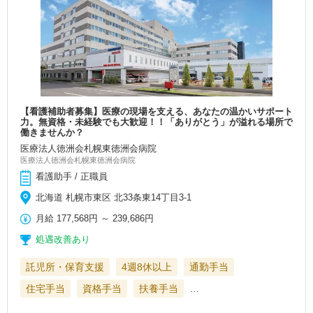
【看護補助者募集】医療の現場を支える、あなたの温かいサポート
力。無資格・未経験でも大歓迎！！「ありがとう」が溢れる場所で
働きませんか？
医療法人徳洲会札幌東徳洲会病院
医療法人徳洲会札幌東徳洲会病院
看護助手 / 正職員
北海道 札幌市東区 北33条東14丁目3-1
月給
177,568円
～
239,686円
処遇改善あり
託児所・保育支援
4週8休以上
通勤手当
住宅手当
資格手当
扶養手当
…