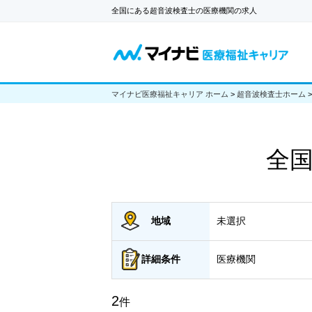
全国にある超音波検査士の医療機関の求人
マイナビ医療福祉キャリア ホーム
>
超音波検査士ホーム
全
地域
未選択
詳細
条件
医療機関
2
件