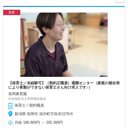
新着
【保育士／未経験可】（契約正職員）通園センター（家庭の都合等
により夜勤ができない保育士さん向け求人です♪）
長岡療育園
社会福祉法人長岡福祉協会
保育士 / 契約職員
新潟県 長岡市 深沢町字高寺2278-8
月給
186,800円
～
205,300円