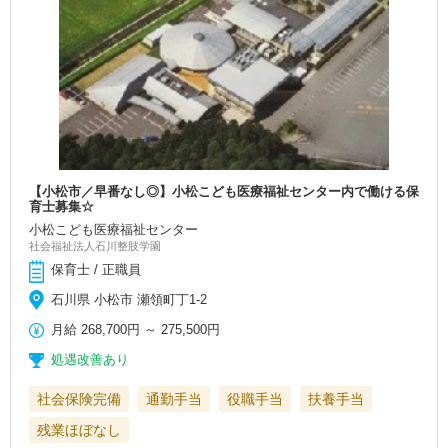
【小松市／早番なし◎】小松こども医療福祉センター内で働ける保
育士募集☆
小松こども医療福祉センター
社会福祉法人石川整肢学園
保育士 / 正職員
石川県 小松市 瀬領町丁1-2
月給
268,700円
～
275,500円
処遇改善あり
社会保険完備
通勤手当
役職手当
扶養手当
残業ほぼなし