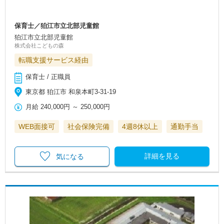
保育士／狛江市立北部児童館
狛江市立北部児童館
株式会社こどもの森
転職支援サービス経由
保育士 / 正職員
東京都 狛江市 和泉本町3-31-19
月給
240,000円
～
250,000円
WEB面接可
社会保険完備
4週8休以上
通勤手当
詳細を見る
気になる