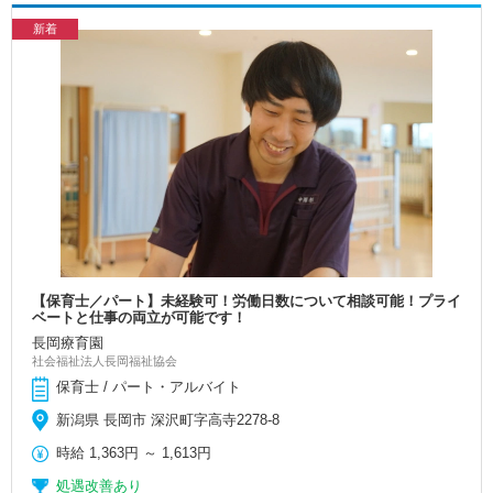
新着
【保育士／パート】未経験可！労働日数について相談可能！プライ
ベートと仕事の両立が可能です！
長岡療育園
社会福祉法人長岡福祉協会
保育士 / パート・アルバイト
新潟県 長岡市 深沢町字高寺2278-8
時給
1,363円
～
1,613円
処遇改善あり