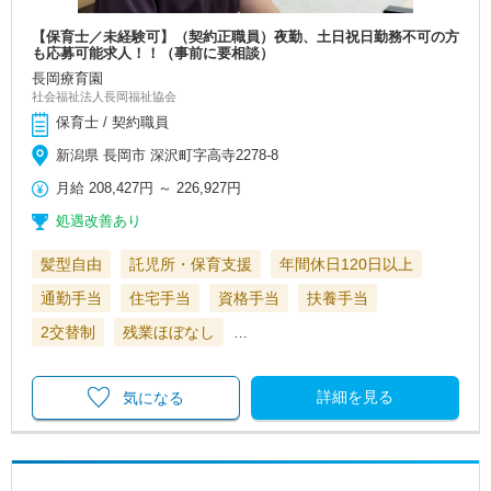
【保育士／未経験可】（契約正職員）夜勤、土日祝日勤務不可の方
も応募可能求人！！（事前に要相談）
長岡療育園
社会福祉法人長岡福祉協会
保育士 / 契約職員
新潟県 長岡市 深沢町字高寺2278-8
月給
208,427円
～
226,927円
処遇改善あり
髪型自由
託児所・保育支援
年間休日120日以上
通勤手当
住宅手当
資格手当
扶養手当
2交替制
残業ほぼなし
…
詳細を見る
気になる