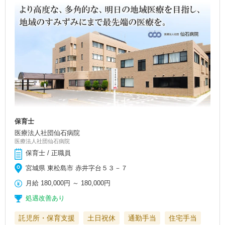
保育士
医療法人社団仙石病院
医療法人社団仙石病院
保育士 / 正職員
宮城県 東松島市 赤井字台５３－７
月給
180,000円
～
180,000円
処遇改善あり
託児所・保育支援
土日祝休
通勤手当
住宅手当