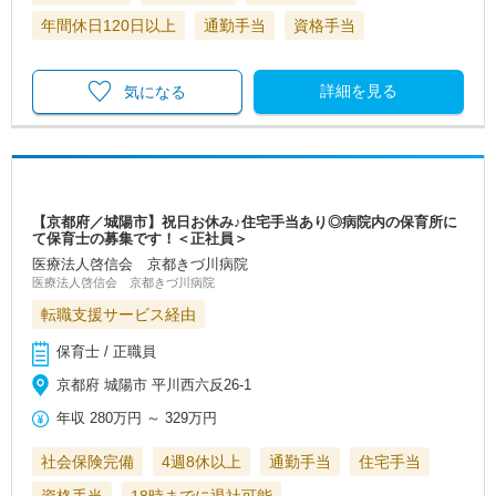
年間休日120日以上
通勤手当
資格手当
詳細を見る
気になる
【京都府／城陽市】祝日お休み♪住宅手当あり◎病院内の保育所に
て保育士の募集です！＜正社員＞
医療法人啓信会 京都きづ川病院
医療法人啓信会 京都きづ川病院
転職支援サービス経由
保育士 / 正職員
京都府 城陽市 平川西六反26‐1
年収
280万円
～
329万円
社会保険完備
4週8休以上
通勤手当
住宅手当