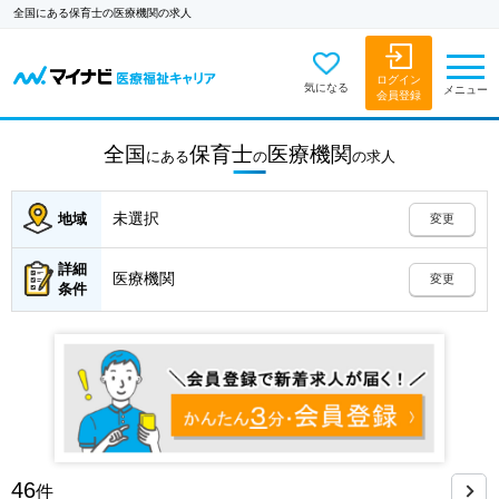
全国にある保育士の医療機関の求人
ログイン
気になる
メニュー
会員登録
全国
保育士
医療機関
にある
の
の
求人
未選択
地域
変更
詳細
医療機関
変更
条件
46
件