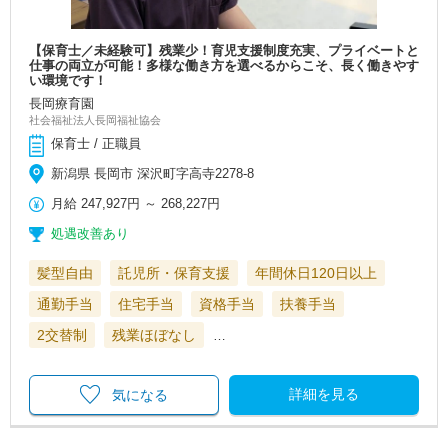
【保育士／未経験可】残業少！育児支援制度充実、プライベートと
仕事の両立が可能！多様な働き方を選べるからこそ、長く働きやす
い環境です！
長岡療育園
社会福祉法人長岡福祉協会
保育士 / 正職員
新潟県 長岡市 深沢町字高寺2278-8
月給
247,927円
～
268,227円
処遇改善あり
髪型自由
託児所・保育支援
年間休日120日以上
通勤手当
住宅手当
資格手当
扶養手当
2交替制
残業ほぼなし
…
詳細を見る
気になる