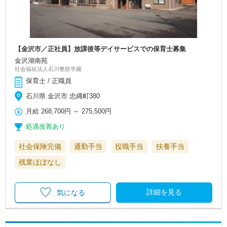
【金沢市／正社員】放課後等デイサービスでの保育士募集
金沢湖南苑
社会福祉法人石川整肢学園
保育士 / 正職員
石川県 金沢市 忠縄町380
月給
268,700円
～
275,500円
処遇改善あり
社会保険完備
通勤手当
役職手当
扶養手当
残業ほぼなし
詳細を見る
気になる