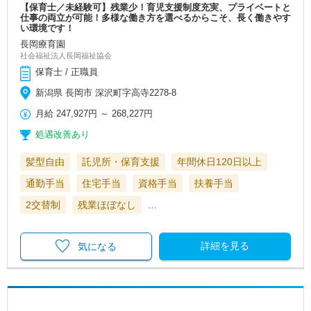
【保育士／未経験可】残業少！育児支援制度充実、プライベートと
仕事の両立が可能！多様な働き方を選べるからこそ、長く働きやす
い環境です！
長岡療育園
社会福祉法人長岡福祉協会
保育士 / 正職員
新潟県 長岡市 深沢町字高寺2278-8
月給
247,927円
～
268,227円
処遇改善あり
髪型自由
託児所・保育支援
年間休日120日以上
通勤手当
住宅手当
資格手当
扶養手当
2交替制
残業ほぼなし
…
詳細を見る
気になる