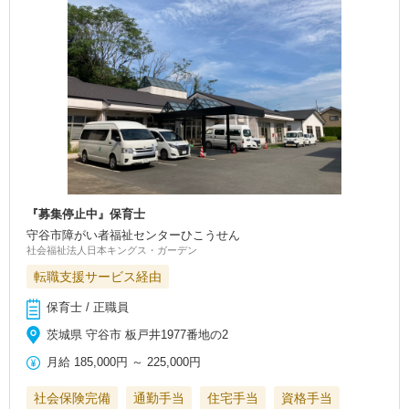
『募集停止中』保育士
守谷市障がい者福祉センターひこうせん
社会福祉法人日本キングス・ガーデン
転職支援サービス経由
保育士 / 正職員
茨城県 守谷市 板戸井1977番地の2
月給
185,000円
～
225,000円
社会保険完備
通勤手当
住宅手当
資格手当