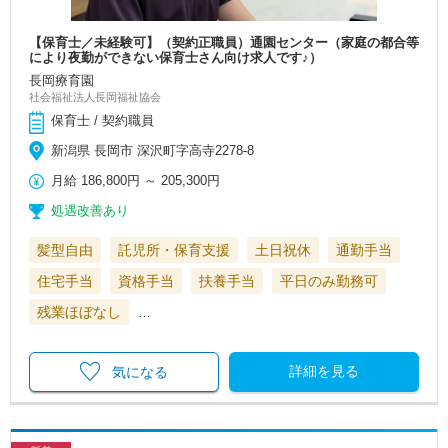
【保育士／未経験可】（契約正職員）通園センター（家庭の都合等
により夜勤ができない保育士さん向け求人です♪）
長岡療育園
社会福祉法人長岡福祉協会
保育士 / 契約職員
新潟県 長岡市 深沢町字高寺2278-8
月給
186,800円
～
205,300円
処遇改善あり
髪型自由
託児所・保育支援
土日祝休
通勤手当
住宅手当
資格手当
扶養手当
平日のみ勤務可
残業ほぼなし
…
詳細を見る
気になる