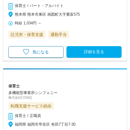
保育士 / パート・アルバイト
熊本県 熊本市東区 画図町大字重富575
時給
1,034円
～
託児所・保育支援
通勤手当
詳細を見る
気になる
保育士
多機能型事業所シンフォニー
株式会社CONIQ
転職支援サービス経由
保育士 / 正職員
福岡県 福岡市早良区 有田7丁目7-30