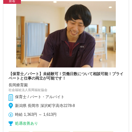
新着
【保育士／パート】未経験可！労働日数について相談可能！プライ
ベートと仕事の両立が可能です！
長岡療育園
社会福祉法人長岡福祉協会
保育士 / パート・アルバイト
新潟県 長岡市 深沢町字高寺2278-8
時給
1,363円
～
1,613円
処遇改善あり