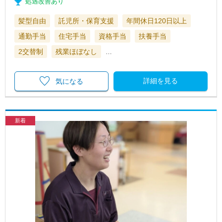
処遇改善あり
髪型自由
託児所・保育支援
年間休日120日以上
通勤手当
住宅手当
資格手当
扶養手当
2交替制
残業ほぼなし
…
詳細を見る
気になる
新着