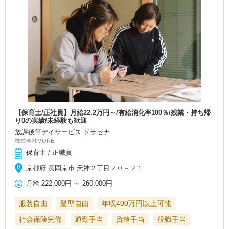
【保育士/正社員】月給22.2万円～/有給消化率100％/残業・持ち帰
り0の実績/未経験も歓迎
放課後等デイサービス ドラセナ
株式会社MORE
保育士 / 正職員
京都府 長岡京市 天神２丁目２０－２１
月給
222,000円
～
260,000円
服装自由
髪型自由
年収400万円以上可能
社会保険完備
通勤手当
資格手当
役職手当