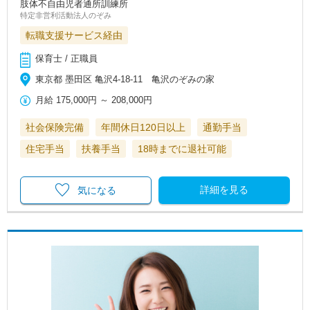
肢体不自由児者通所訓練所
特定非営利活動法人のぞみ
転職支援サービス経由
保育士 / 正職員
東京都 墨田区 亀沢4-18-11 亀沢のぞみの家
月給
175,000円
～
208,000円
社会保険完備
年間休日120日以上
通勤手当
住宅手当
扶養手当
18時までに退社可能
詳細を見る
気になる