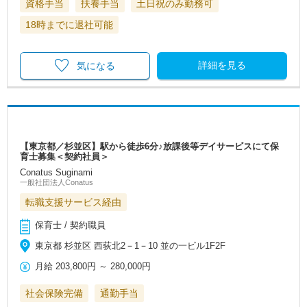
資格手当
扶養手当
土日祝のみ勤務可
18時までに退社可能
詳細を見る
気になる
【東京都／杉並区】駅から徒歩6分♪放課後等デイサービスにて保
育士募集＜契約社員＞
Conatus Suginami
一般社団法人Conatus
転職支援サービス経由
保育士 / 契約職員
東京都 杉並区 西荻北2－1－10 並の一ビル1F2F
月給
203,800円
～
280,000円
社会保険完備
通勤手当