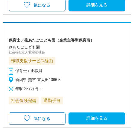
詳細を見る
気になる
保育士／燕あたごこども園（企業主導型保育所）
燕あたごこども園
社会福祉法人愛宕福祉会
転職支援サービス経由
保育士 / 正職員
新潟県 燕市 東太田1066-5
年収
257万円
～
社会保険完備
通勤手当
詳細を見る
気になる