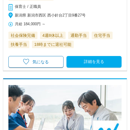
保育士 / 正職員
新潟県 新潟市西区 西小針台2丁目9番27号
月給
184,000円
～
社会保険完備
4週8休以上
通勤手当
住宅手当
扶養手当
18時までに退社可能
詳細を見る
気になる