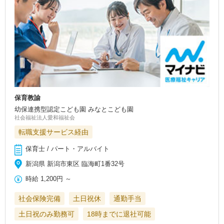
保育教諭
幼保連携型認定こども園 みなとこども園
社会福祉法人愛和福祉会
転職支援サービス経由
保育士 / パート・アルバイト
新潟県 新潟市東区 臨海町1番32号
時給
1,200円
～
社会保険完備
土日祝休
通勤手当
土日祝のみ勤務可
18時までに退社可能