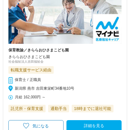
保育教諭／きららおひさまこども園
きららおひさまこども園
社会福祉法人吉田福祉会
転職支援サービス経由
保育士 / 正職員
新潟県 燕市 吉田東栄町34番地10号
月給
162,000円
～
託児所・保育支援
通勤手当
18時までに退社可能
詳細を見る
気になる