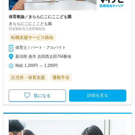
保育教諭／きららにこにここども園
きららにこにここども園
社会福祉法人吉田福祉会
転職支援サービス経由
保育士 / パート・アルバイト
新潟県 燕市 吉田西太田704番地
時給
1,200円
～
1,200円
託児所・保育支援
通勤手当
詳細を見る
気になる