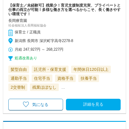
【保育士／未経験可】残業少！育児支援制度充実、プライベートと
仕事の両立が可能！多様な働き方を選べるからこそ、長く働きやす
い環境です！
長岡療育園
社会福祉法人長岡福祉協会
保育士 / 正職員
新潟県 長岡市 深沢町字高寺2278-8
月給
247,927円
～
268,227円
処遇改善あり
髪型自由
託児所・保育支援
年間休日120日以上
通勤手当
住宅手当
資格手当
扶養手当
2交替制
残業ほぼなし
…
詳細を見る
気になる