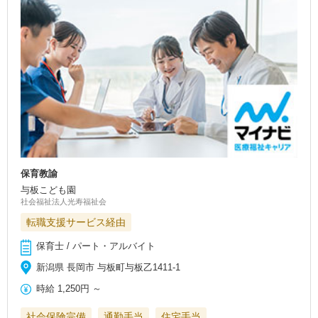
保育教諭
与板こども園
社会福祉法人光寿福祉会
転職支援サービス経由
保育士 / パート・アルバイト
新潟県 長岡市 与板町与板乙1411-1
時給
1,250円
～
社会保険完備
通勤手当
住宅手当