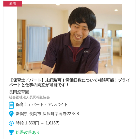
新着
【保育士／パート】未経験可！労働日数について相談可能！プライ
ベートと仕事の両立が可能です！
長岡療育園
社会福祉法人長岡福祉協会
保育士 / パート・アルバイト
新潟県 長岡市 深沢町字高寺2278-8
時給
1,363円
～
1,613円
処遇改善あり