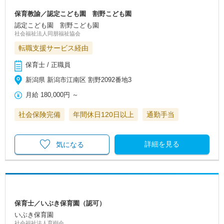
保育教諭／認定こども園 割野こども園
認定こども園 割野こども園
社会福祉法人同朋福祉協会
転職支援サービス経由
保育士 / 正職員
新潟県 新潟市江南区 割野2092番地3
月給
180,000円
～
社会保険完備
年間休日120日以上
通勤手当
詳細を見る
気になる
保育士／いぶき保育園（認可）
いぶき保育園
社会福祉法人育樹会