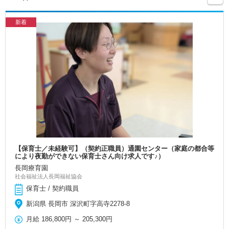
新着
【保育士／未経験可】（契約正職員）通園センター（家庭の都合等
により夜勤ができない保育士さん向け求人です♪）
長岡療育園
社会福祉法人長岡福祉協会
保育士 / 契約職員
新潟県 長岡市 深沢町字高寺2278-8
月給
186,800円
～
205,300円