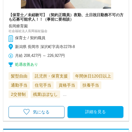
【保育士／未経験可】（契約正職員）夜勤、土日祝日勤務不可の方
も応募可能求人！！（事前に要相談）
長岡療育園
社会福祉法人長岡福祉協会
保育士 / 契約職員
新潟県 長岡市 深沢町字高寺2278-8
月給
208,427円
～
226,927円
処遇改善あり
髪型自由
託児所・保育支援
年間休日120日以上
通勤手当
住宅手当
資格手当
扶養手当
2交替制
残業ほぼなし
…
詳細を見る
気になる