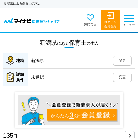
新潟県にある保育士の求人
ログイン
気になる
メニュー
会員登録
新潟県
保育士
にある
の
求人
新潟県
地域
変更
詳細
未選択
変更
条件
135
件