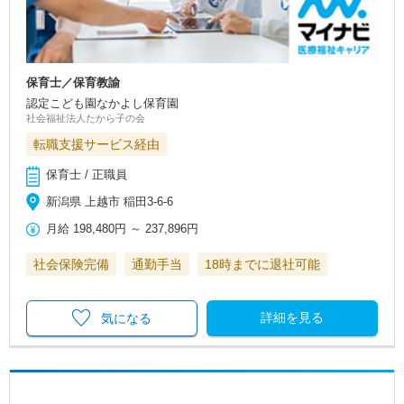
保育士／保育教諭
認定こども園なかよし保育園
社会福祉法人たから子の会
転職支援サービス経由
保育士 / 正職員
新潟県 上越市 稲田3‐6-6
月給
198,480円
～
237,896円
社会保険完備
通勤手当
18時までに退社可能
詳細を見る
気になる