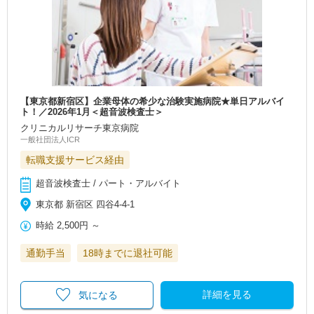
【東京都新宿区】企業母体の希少な治験実施病院★単日アルバイ
ト！／2026年1月＜超音波検査士＞
クリニカルリサーチ東京病院
一般社団法人ICR
転職支援サービス経由
超音波検査士 / パート・アルバイト
東京都 新宿区 四谷4‐4‐1
時給
2,500円
～
通勤手当
18時までに退社可能
詳細を見る
気になる