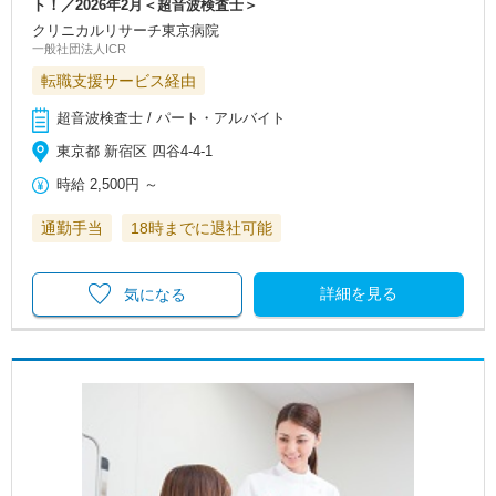
ト！／2026年2月＜超音波検査士＞
クリニカルリサーチ東京病院
一般社団法人ICR
転職支援サービス経由
超音波検査士 / パート・アルバイト
東京都 新宿区 四谷4‐4‐1
時給
2,500円
～
通勤手当
18時までに退社可能
詳細を見る
気になる