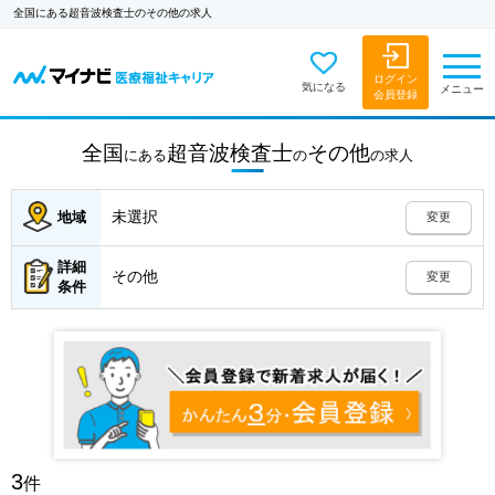
全国にある超音波検査士のその他の求人
ログイン
気になる
メニュー
会員登録
全国
超音波検査士
その他
にある
の
の
求人
未選択
地域
変更
詳細
その他
変更
条件
3
件