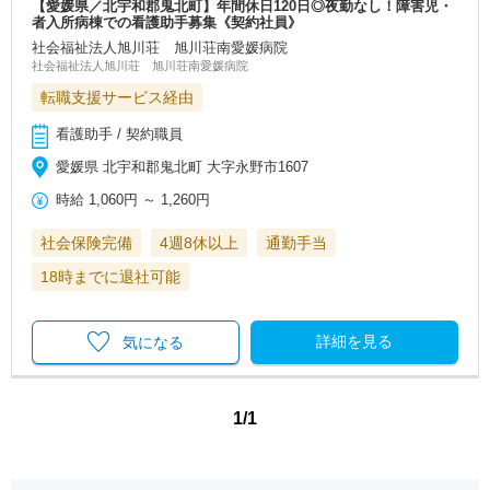
【愛媛県／北宇和郡鬼北町】年間休日120日◎夜勤なし！障害児・
者入所病棟での看護助手募集《契約社員》
社会福祉法人旭川荘 旭川荘南愛媛病院
社会福祉法人旭川荘 旭川荘南愛媛病院
転職支援サービス経由
看護助手 / 契約職員
愛媛県 北宇和郡鬼北町 大字永野市1607
時給
1,060円
～
1,260円
社会保険完備
4週8休以上
通勤手当
18時までに退社可能
詳細を見る
気になる
1/1