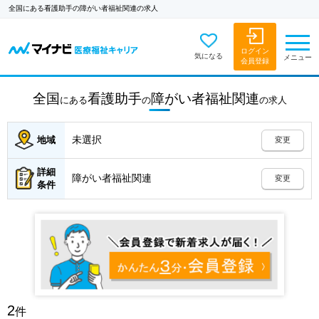
全国にある看護助手の障がい者福祉関連の求人
ログイン
気になる
メニュー
会員登録
全国
看護助手
障がい者福祉関連
にある
の
の
求人
未選択
地域
変更
詳細
障がい者福祉関連
変更
条件
2
件