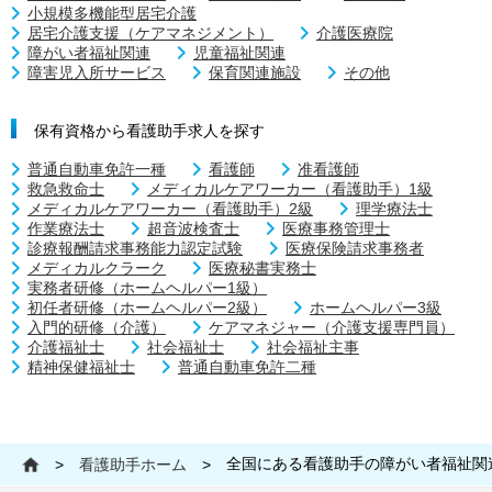
小規模多機能型居宅介護
居宅介護支援（ケアマネジメント）
介護医療院
障がい者福祉関連
児童福祉関連
障害児入所サービス
保育関連施設
その他
保有資格から看護助手求人を探す
普通自動車免許一種
看護師
准看護師
救急救命士
メディカルケアワーカー（看護助手）1級
メディカルケアワーカー（看護助手）2級
理学療法士
作業療法士
超音波検査士
医療事務管理士
診療報酬請求事務能力認定試験
医療保険請求事務者
メディカルクラーク
医療秘書実務士
実務者研修（ホームヘルパー1級）
初任者研修（ホームヘルパー2級）
ホームヘルパー3級
入門的研修（介護）
ケアマネジャー（介護支援専門員）
介護福祉士
社会福祉士
社会福祉主事
精神保健福祉士
普通自動車免許二種
全国にある看護助手の障がい者福祉関
>
看護助手ホーム
>