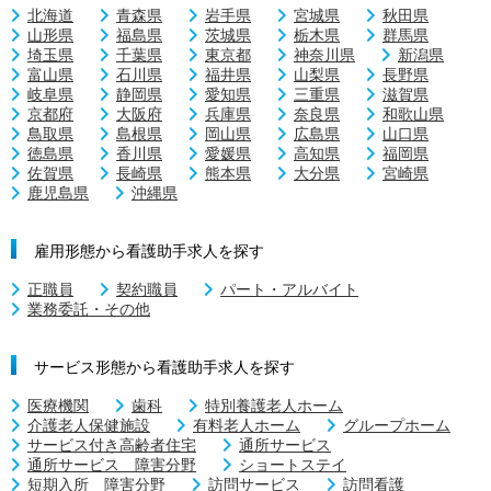
北海道
青森県
岩手県
宮城県
秋田県
山形県
福島県
茨城県
栃木県
群馬県
埼玉県
千葉県
東京都
神奈川県
新潟県
富山県
石川県
福井県
山梨県
長野県
岐阜県
静岡県
愛知県
三重県
滋賀県
京都府
大阪府
兵庫県
奈良県
和歌山県
鳥取県
島根県
岡山県
広島県
山口県
徳島県
香川県
愛媛県
高知県
福岡県
佐賀県
長崎県
熊本県
大分県
宮崎県
鹿児島県
沖縄県
雇用形態から看護助手求人を探す
正職員
契約職員
パート・アルバイト
業務委託・その他
サービス形態から看護助手求人を探す
医療機関
歯科
特別養護老人ホーム
介護老人保健施設
有料老人ホーム
グループホーム
サービス付き高齢者住宅
通所サービス
通所サービス 障害分野
ショートステイ
短期入所 障害分野
訪問サービス
訪問看護