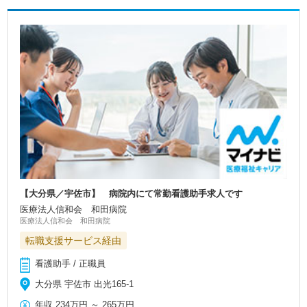
【大分県／宇佐市】 病院内にて常勤看護助手求人です
医療法人信和会 和田病院
医療法人信和会 和田病院
転職支援サービス経由
看護助手 / 正職員
大分県 宇佐市 出光165-1
年収
234万円
～
265万円