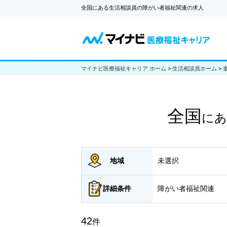
全国にある生活相談員の障がい者福祉関連の求人
マイナビ医療福祉キャリア ホーム
>
生活相談員ホーム
>
全国
にあ
地域
未選択
詳細
条件
障がい者福祉関連
42
件