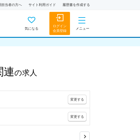
用担当者の方へ
サイト利用ガイド
履歴書を作成する
ログイン
気になる
メニュー
会員登録
関連
の
求人
変更
する
変更
する