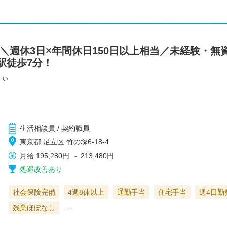
＼週休3日×年間休日150日以上相当／未経験・無
駅徒歩7分！
りぃ
生活相談員 / 契約職員
東京都 足立区 竹の塚6-18-4
月給
195,280円
～
213,480円
処遇改善あり
社会保険完備
4週8休以上
通勤手当
住宅手当
週4日勤
残業ほぼなし
…