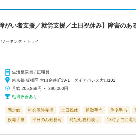
／障がい者支援／就労支援／土日祝休み】障害のあ
 ワーキング・トライ
生活相談員 / 正職員
東京都 板橋区 大山金井町39-1 ダイアパレス大山101
月給
205,968円
～
280,000円
処遇改善あり
固定給
社会保険完備
土日祝休
通勤手当
住宅手当
役職手当
平日のみ勤務可
時短勤務相談可
18時までに退