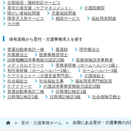
定期巡回・随時対応サービス
居宅介護支援（ケアマネジメント）
介護医療院
障がい者福祉関連
児童福祉関連
障害児入所サービス
相談サービス
福祉用具関連
その他
保有資格から受付・介護事務求人を探す
普通自動車免許一種
看護師
理学療法士
作業療法士
医療事務管理士
診療報酬請求事務能力認定試験
医療保険請求事務者
メディカルクラーク
実務者研修（ホームヘルパー1級）
初任者研修（ホームヘルパー2級）
ホームヘルパー3級
ケアマネジャー（介護支援専門員）
介護福祉士
社会福祉士
社会福祉主事
福祉用具専門相談員
ケアクラーク
介護請求事務実務能力認定試験
普通自動車免許二種
日商簿記検定1級
日商簿記検定2級
日商簿記検定3級
社会保険労務士
全国にある受付・介護事務の介
>
受付・介護事務ホーム
>