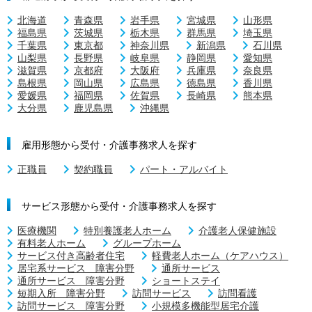
北海道
青森県
岩手県
宮城県
山形県
福島県
茨城県
栃木県
群馬県
埼玉県
千葉県
東京都
神奈川県
新潟県
石川県
山梨県
長野県
岐阜県
静岡県
愛知県
滋賀県
京都府
大阪府
兵庫県
奈良県
島根県
岡山県
広島県
徳島県
香川県
愛媛県
福岡県
佐賀県
長崎県
熊本県
大分県
鹿児島県
沖縄県
雇用形態から受付・介護事務求人を探す
正職員
契約職員
パート・アルバイト
サービス形態から受付・介護事務求人を探す
医療機関
特別養護老人ホーム
介護老人保健施設
有料老人ホーム
グループホーム
サービス付き高齢者住宅
軽費老人ホーム（ケアハウス）
居宅系サービス 障害分野
通所サービス
通所サービス 障害分野
ショートステイ
短期入所 障害分野
訪問サービス
訪問看護
訪問サービス 障害分野
小規模多機能型居宅介護