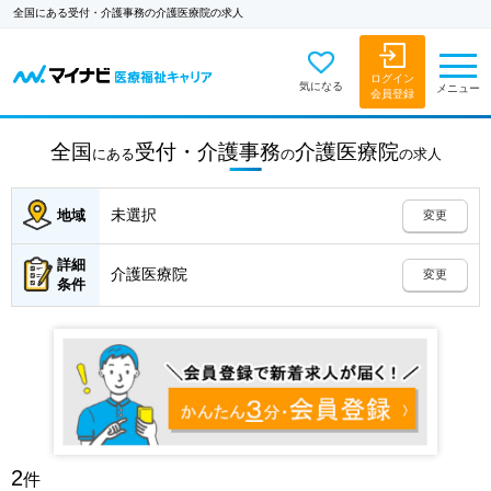
全国にある受付・介護事務の介護医療院の求人
ログイン
気になる
メニュー
会員登録
全国
受付・介護事務
介護医療院
にある
の
の
求人
未選択
地域
変更
詳細
介護医療院
変更
条件
2
件