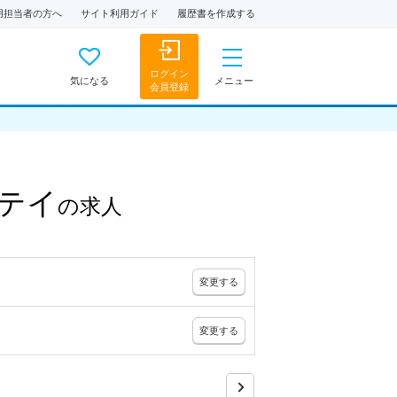
用担当者の方へ
サイト利用ガイド
履歴書を作成する
ログイン
気になる
メニュー
会員登録
テイ
の
求人
変更
する
変更
する