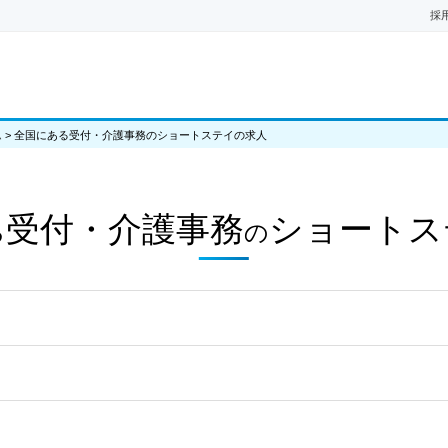
採
ム
>
全国にある受付・介護事務のショートステイの求人
受付・介護事務
ショートス
る
の