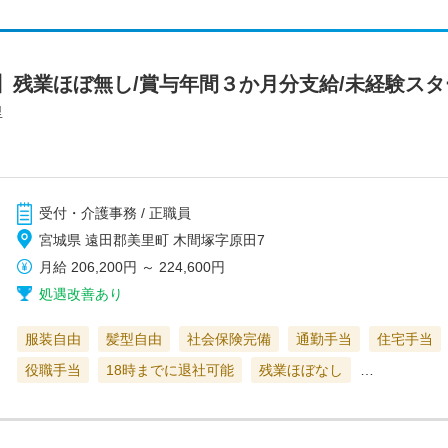
残業ほぼ無し/賞与年間３か月分支給/未経験スター
里
受付・介護事務 / 正職員
宮城県 遠田郡美里町 木間塚字原田7
月給
206,200円
～
224,600円
処遇改善あり
服装自由
髪型自由
社会保険完備
通勤手当
住宅手当
役職手当
18時までに退社可能
残業ほぼなし
…