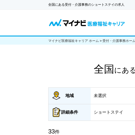
全国にある受付・介護事務のショートステイの求人
マイナビ医療福祉キャリア ホーム
>
受付・介護事務ホー
全国
にあ
地域
未選択
詳細
条件
ショートステイ
33
件