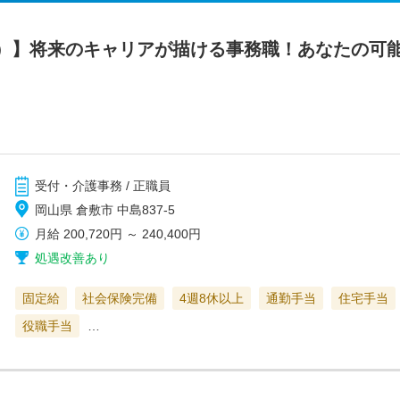
）】将来のキャリアが描ける事務職！あなたの可
受付・介護事務 / 正職員
岡山県 倉敷市 中島837-5
月給
200,720円
～
240,400円
処遇改善あり
固定給
社会保険完備
4週8休以上
通勤手当
住宅手当
役職手当
…