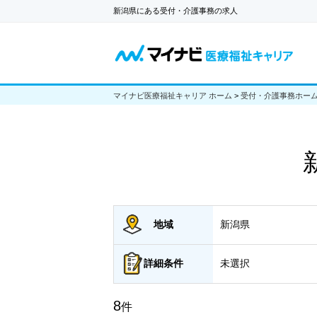
新潟県にある受付・介護事務の求人
マイナビ医療福祉キャリア ホーム
>
受付・介護事務ホー
地域
新潟県
詳細
条件
未選択
8
件