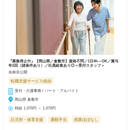
『募集停止中』【岡山県／倉敷市】資格不問／1日4h～OK／賞与
年2回（諸条件あり）／社員給食あり◎＜受付スタッフ＞
名称非公開
転職支援サービス経由
受付・介護事務 / パート・アルバイト
岡山県 倉敷市
時給
1,070円
～
1,070円
託児所・保育支援
通勤手当
残業ほぼなし