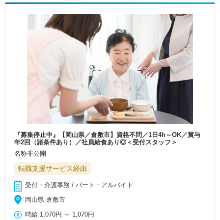
『募集停止中』【岡山県／倉敷市】資格不問／1日4h～OK／賞与
年2回（諸条件あり）／社員給食あり◎＜受付スタッフ＞
名称非公開
転職支援サービス経由
受付・介護事務 / パート・アルバイト
岡山県 倉敷市
時給
1,070円
～
1,070円