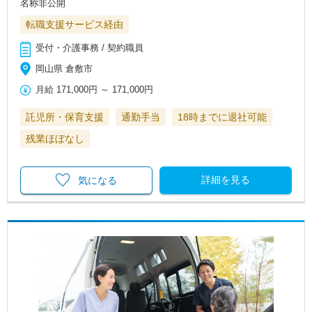
名称非公開
転職支援サービス経由
受付・介護事務 / 契約職員
岡山県 倉敷市
月給
171,000円
～
171,000円
託児所・保育支援
通勤手当
18時までに退社可能
残業ほぼなし
詳細を見る
気になる