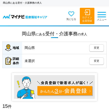
岡山県にある受付・介護事務の求人
ログイン
気になる
メニュー
会員登録
岡山県
受付・介護事務
にある
の
求人
岡山県
地域
変更
詳細
未選択
変更
条件
15
件