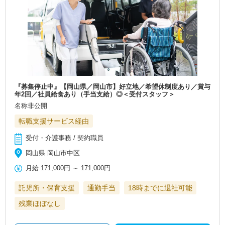
『募集停止中』【岡山県／岡山市】好立地／希望休制度あり／賞与
年2回／社員給食あり（手当支給）◎＜受付スタッフ＞
名称非公開
転職支援サービス経由
受付・介護事務 / 契約職員
岡山県 岡山市中区
月給
171,000円
～
171,000円
託児所・保育支援
通勤手当
18時までに退社可能
残業ほぼなし