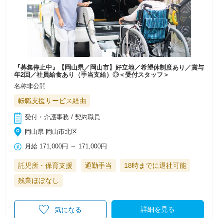
『募集停止中』【岡山県／岡山市】好立地／希望休制度あり／賞与
年2回／社員給食あり（手当支給）◎＜受付スタッフ＞
名称非公開
転職支援サービス経由
受付・介護事務 / 契約職員
岡山県 岡山市北区
月給
171,000円
～
171,000円
託児所・保育支援
通勤手当
18時までに退社可能
残業ほぼなし
詳細を見る
気になる