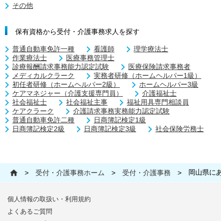
その他
保有資格から受付・介護事務求人を探す
普通自動車免許一種
看護師
理学療法士
作業療法士
医療事務管理士
診療報酬請求事務能力認定試験
医療保険請求事務者
メディカルクラーク
実務者研修（ホームヘルパー1級）
初任者研修（ホームヘルパー2級）
ホームヘルパー3級
ケアマネジャー（介護支援専門員）
介護福祉士
社会福祉士
社会福祉主事
福祉用具専門相談員
ケアクラーク
介護請求事務実務能力認定試験
普通自動車免許二種
日商簿記検定1級
日商簿記検定2級
日商簿記検定3級
社会保険労務士
岡山県に
>
受付・介護事務ホーム
>
受付・介護事務
>
個人情報の取扱い・利用規約
よくあるご質問