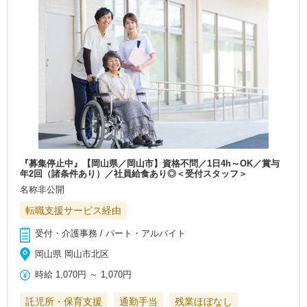
『募集停止中』【岡山県／岡山市】資格不問／1日4h～OK／賞与
年2回（諸条件あり）／社員給食あり◎＜受付スタッフ＞
名称非公開
転職支援サービス経由
受付・介護事務 / パート・アルバイト
岡山県 岡山市北区
時給
1,070円
～
1,070円
託児所・保育支援
通勤手当
残業ほぼなし