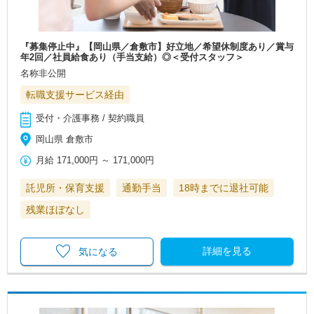
『募集停止中』【岡山県／倉敷市】好立地／希望休制度あり／賞与
年2回／社員給食あり（手当支給）◎＜受付スタッフ＞
名称非公開
転職支援サービス経由
受付・介護事務 / 契約職員
岡山県 倉敷市
月給
171,000円
～
171,000円
託児所・保育支援
通勤手当
18時までに退社可能
残業ほぼなし
詳細を見る
気になる