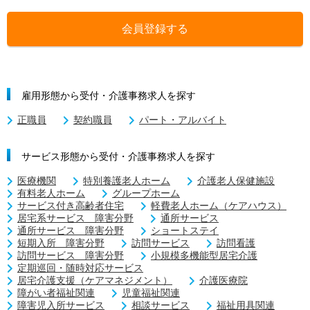
会員登録する
雇用形態から受付・介護事務求人を探す
正職員
契約職員
パート・アルバイト
サービス形態から受付・介護事務求人を探す
医療機関
特別養護老人ホーム
介護老人保健施設
有料老人ホーム
グループホーム
サービス付き高齢者住宅
軽費老人ホーム（ケアハウス）
居宅系サービス 障害分野
通所サービス
通所サービス 障害分野
ショートステイ
短期入所 障害分野
訪問サービス
訪問看護
訪問サービス 障害分野
小規模多機能型居宅介護
定期巡回・随時対応サービス
居宅介護支援（ケアマネジメント）
介護医療院
障がい者福祉関連
児童福祉関連
障害児入所サービス
相談サービス
福祉用具関連