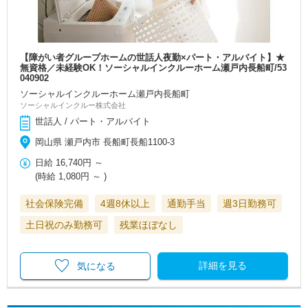
【障がい者グループホームの世話人夜勤×パート・アルバイト】★
無資格／未経験OK！ソーシャルインクルーホーム瀬戸内長船町/53
040902
ソーシャルインクルーホーム瀬戸内長船町
ソーシャルインクルー株式会社
世話人 / パート・アルバイト
岡山県 瀬戸内市 長船町長船1100-3
日給
16,740円
～
(時給
1,080円
～ )
社会保険完備
4週8休以上
通勤手当
週3日勤務可
土日祝のみ勤務可
残業ほぼなし
詳細を見る
気になる