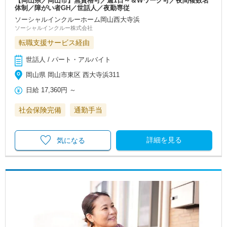
【岡山県／岡山市】無資格可／週1日～＆Wワーク可／夜間複数名
体制／障がい者GH／世話人／夜勤専従
ソーシャルインクルーホーム岡山西大寺浜
ソーシャルインクルー株式会社
転職支援サービス経由
世話人 / パート・アルバイト
岡山県 岡山市東区 西大寺浜311
日給
17,360円
～
社会保険完備
通勤手当
詳細を見る
気になる