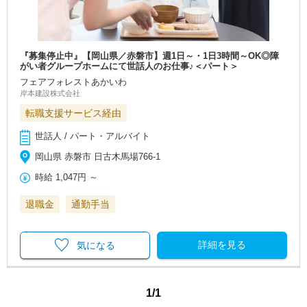
『募集停止中』【岡山県／赤磐市】週1日～・1日3時間～OK◎障
がい者グループホームにて世話人のお仕事♪＜パート＞
フェアフォレストあかいわ
岸本建設株式会社
転職支援サービス経由
世話人 / パート・アルバイト
岡山県 赤磐市 日古木馬場766-1
時給
1,047円
～
退職金
通勤手当
詳細を見る
気になる
1/1