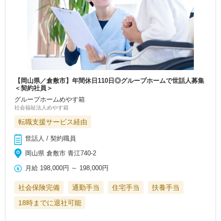
【岡山県／倉敷市】年間休日110日◎グループホームで世話人募集
＜契約社員＞
グループホームめやす箱
社会福祉法人めやす箱
転職支援サービス経由
世話人 / 契約職員
岡山県 倉敷市 青江740-2
月給
198,000円
～
198,000円
社会保険完備
通勤手当
住宅手当
扶養手当
18時までに退社可能