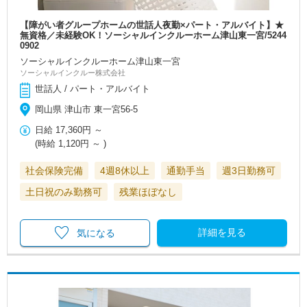
【障がい者グループホームの世話人夜勤×パート・アルバイト】★
無資格／未経験OK！ソーシャルインクルーホーム津山東一宮/5244
0902
ソーシャルインクルーホーム津山東一宮
ソーシャルインクルー株式会社
世話人 / パート・アルバイト
岡山県 津山市 東一宮56-5
日給
17,360円
～
(時給
1,120円
～ )
社会保険完備
4週8休以上
通勤手当
週3日勤務可
土日祝のみ勤務可
残業ほぼなし
詳細を見る
気になる