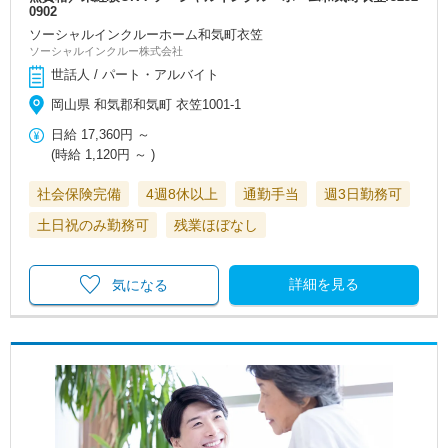
0902
ソーシャルインクルーホーム和気町衣笠
ソーシャルインクルー株式会社
世話人 / パート・アルバイト
岡山県 和気郡和気町 衣笠1001-1
日給
17,360円
～
(時給
1,120円
～ )
社会保険完備
4週8休以上
通勤手当
週3日勤務可
土日祝のみ勤務可
残業ほぼなし
詳細を見る
気になる