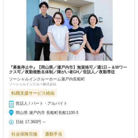
『募集停止中』【岡山県／瀬戸内市】無資格可／週1日～＆Wワー
クス可／夜勤複数名体制／障がい者GH／世話人／夜勤専従
ソーシャルインクルーホーム瀬戸内長船町
ソーシャルインクルー株式会社
転職支援サービス経由
世話人 / パート・アルバイト
岡山県 瀬戸内市 長船町長船1100-3
日給
17,360円
～
社会保険完備
通勤手当