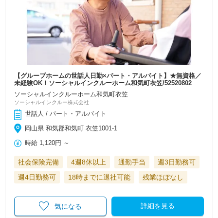
【グループホームの世話人日勤×パート・アルバイト】★無資格／
未経験OK！ソーシャルインクルーホーム和気町衣笠/52520802
ソーシャルインクルーホーム和気町衣笠
ソーシャルインクルー株式会社
世話人 / パート・アルバイト
岡山県 和気郡和気町 衣笠1001-1
時給
1,120円
～
社会保険完備
4週8休以上
通勤手当
週3日勤務可
週4日勤務可
18時までに退社可能
残業ほぼなし
詳細を見る
気になる