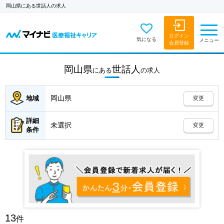
岡山県にある世話人の求人
ログイン
気になる
メニュー
会員登録
岡山県
世話人
にある
の
求人
岡山県
地域
変更
詳細
未選択
変更
条件
13
件