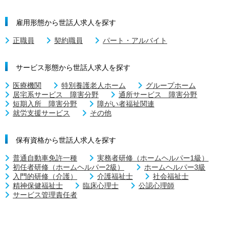
雇用形態から世話人求人を探す
正職員
契約職員
パート・アルバイト
サービス形態から世話人求人を探す
医療機関
特別養護老人ホーム
グループホーム
居宅系サービス 障害分野
通所サービス 障害分野
短期入所 障害分野
障がい者福祉関連
就労支援サービス
その他
保有資格から世話人求人を探す
普通自動車免許一種
実務者研修（ホームヘルパー1級）
初任者研修（ホームヘルパー2級）
ホームヘルパー3級
入門的研修（介護）
介護福祉士
社会福祉士
精神保健福祉士
臨床心理士
公認心理師
サービス管理責任者