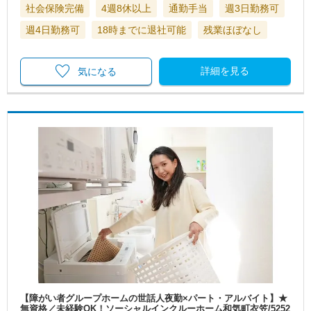
社会保険完備
4週8休以上
通勤手当
週3日勤務可
週4日勤務可
18時までに退社可能
残業ほぼなし
詳細を見る
気になる
【障がい者グループホームの世話人夜勤×パート・アルバイト】★
無資格／未経験OK！ソーシャルインクルーホーム和気町衣笠/5252