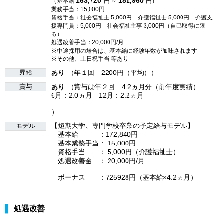
163,720
181,960
（基本給
円 ～
円）
業務手当：15,000円
資格手当：社会福祉士 5,000円 介護福祉士 5,000円 介護支
援専門員：5,000円 社会福祉主事 3,000円（自己取得に限
る）
処遇改善手当：20,000円/月
※中途採用の場合は、基本給に経験年数が加味されます
※その他、土日祝手当 等あり
昇給
あり
（年１回 2200円（平均））
賞与
あり
（賞与は年２回 4.2ヵ月分（前年度実績）
6月：2.0ヵ月 12月：2.2ヵ月
）
【短期大学、専門学校卒業の予定給与モデル】
モデル
基本給 ：172,840円
基本業務手当： 15,000円
資格手当 ： 5,000円（介護福祉士）
処遇改善金 ： 20,000円/月
ボーナス ：725928円（基本給×4.2ヵ月）
処遇改善