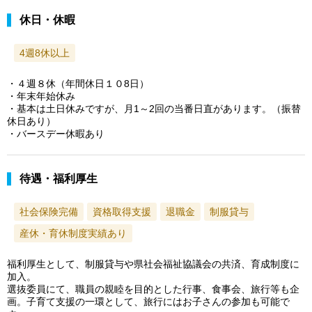
休日・休暇
4週8休以上
・４週８休（年間休日１０8日）
・年末年始休み
・基本は土日休みですが、月1～2回の当番日直があります。（振替
休日あり）
・バースデー休暇あり
待遇・福利厚生
社会保険完備
資格取得支援
退職金
制服貸与
産休・育休制度実績あり
福利厚生として、制服貸与や県社会福祉協議会の共済、育成制度に
加入。
選抜委員にて、職員の親睦を目的とした行事、食事会、旅行等も企
画。子育て支援の一環として、旅行にはお子さんの参加も可能で