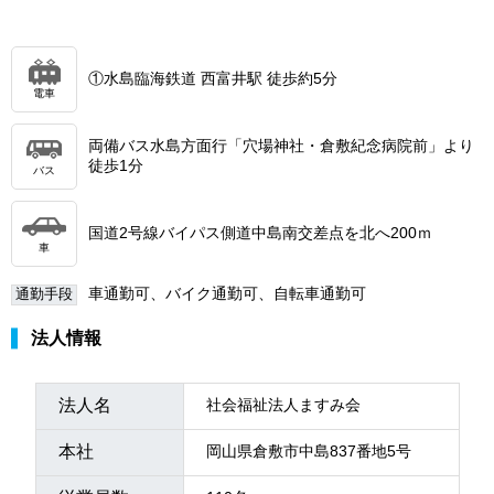
①水島臨海鉄道 西富井駅 徒歩約5分
電車
両備バス水島方面行「穴場神社・倉敷紀念病院前」より
徒歩1分
バス
国道2号線バイパス側道中島南交差点を北へ200ｍ
車
車通勤可、バイク通勤可、自転車通勤可
通勤手段
法人情報
法人名
社会福祉法人ますみ会
本社
岡山県倉敷市中島837番地5号