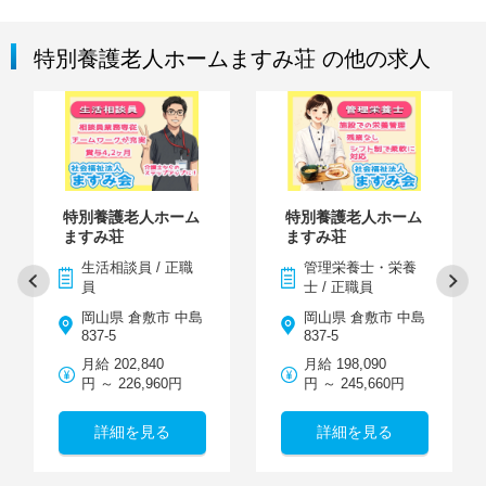
特別養護老人ホームますみ荘 の他の求人
特別養護老人ホーム
特別養護老人ホーム
ますみ荘
ますみ荘
生活相談員 / 正職
管理栄養士・栄養
員
士 / 正職員
岡山県 倉敷市 中島
岡山県 倉敷市 中島
837-5
837-5
月給 202,840
月給 198,090
円 ～ 226,960円
円 ～ 245,660円
詳細を見る
詳細を見る