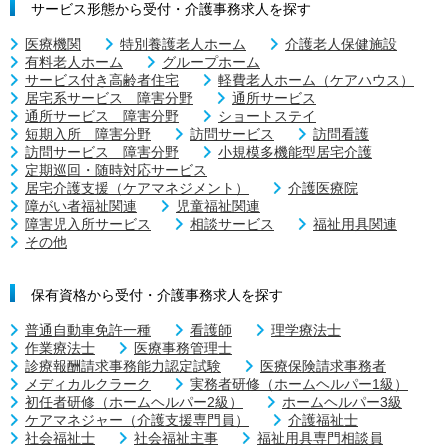
サービス形態から受付・介護事務求人を探す
医療機関
特別養護老人ホーム
介護老人保健施設
有料老人ホーム
グループホーム
サービス付き高齢者住宅
軽費老人ホーム（ケアハウス）
居宅系サービス 障害分野
通所サービス
通所サービス 障害分野
ショートステイ
短期入所 障害分野
訪問サービス
訪問看護
訪問サービス 障害分野
小規模多機能型居宅介護
定期巡回・随時対応サービス
居宅介護支援（ケアマネジメント）
介護医療院
障がい者福祉関連
児童福祉関連
障害児入所サービス
相談サービス
福祉用具関連
その他
保有資格から受付・介護事務求人を探す
普通自動車免許一種
看護師
理学療法士
作業療法士
医療事務管理士
診療報酬請求事務能力認定試験
医療保険請求事務者
メディカルクラーク
実務者研修（ホームヘルパー1級）
初任者研修（ホームヘルパー2級）
ホームヘルパー3級
ケアマネジャー（介護支援専門員）
介護福祉士
社会福祉士
社会福祉主事
福祉用具専門相談員