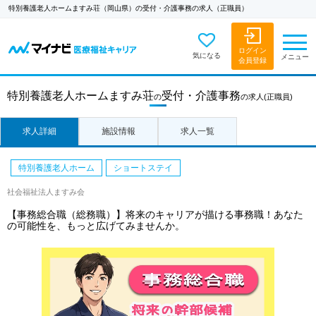
特別養護老人ホームますみ荘（岡山県）の受付・介護事務の求人（正職員）
ログイン
気になる
メニュー
会員登録
特別養護老人ホームますみ荘
受付・介護事務
の
の求人
(正職員)
求人詳細
施設情報
求人一覧
特別養護老人ホーム
ショートステイ
社会福祉法人ますみ会
【事務総合職（総務職）】将来のキャリアが描ける事務職！あなた
の可能性を、もっと広げてみませんか。