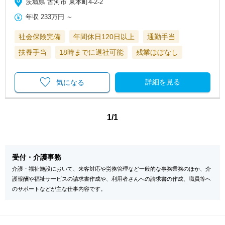
茨城県 古河市 東本町4-2-2
年収
233万円
～
社会保険完備
年間休日120日以上
通勤手当
扶養手当
18時までに退社可能
残業ほぼなし
詳細を見る
気になる
1/1
受付・介護事務
介護・福祉施設において、来客対応や労務管理など一般的な事務業務のほか、介
護報酬や福祉サービスの請求書作成や、利用者さんへの請求書の作成、職員等へ
のサポートなどが主な仕事内容です。