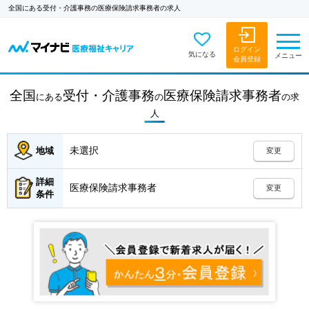
全国にある受付・介護事務の医療保険請求事務者の求人
ログイン
気になる
メニュー
会員登録
全国
受付・介護事務
医療保険請求事務者
にある
の
の
求
人
未選択
地域
変更
詳細
医療保険請求事務者
変更
条件