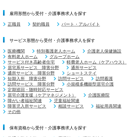
雇用形態から受付・介護事務求人を探す
正職員
契約職員
パート・アルバイト
サービス形態から受付・介護事務求人を探す
医療機関
特別養護老人ホーム
介護老人保健施設
有料老人ホーム
グループホーム
サービス付き高齢者住宅
軽費老人ホーム（ケアハウス）
居宅系サービス 障害分野
通所サービス
通所サービス 障害分野
ショートステイ
短期入所 障害分野
訪問サービス
訪問看護
訪問サービス 障害分野
小規模多機能型居宅介護
定期巡回・随時対応サービス
居宅介護支援（ケアマネジメント）
介護医療院
障がい者福祉関連
児童福祉関連
障害児入所サービス
相談サービス
福祉用具関連
その他
保有資格から受付・介護事務求人を探す