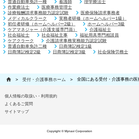
普通自動車免許一種
看護師
理学療法士
作業療法士
医療事務管理士
診療報酬請求事務能力認定試験
医療保険請求事務者
メディカルクラーク
実務者研修（ホームヘルパー1級）
初任者研修（ホームヘルパー2級）
ホームヘルパー3級
ケアマネジャー（介護支援専門員）
介護福祉士
社会福祉士
社会福祉主事
福祉用具専門相談員
ケアクラーク
介護請求事務実務能力認定試験
普通自動車免許二種
日商簿記検定1級
日商簿記検定2級
日商簿記検定3級
社会保険労務士
全国にある受付・介護事務の医
>
受付・介護事務ホーム
>
個人情報の取扱い・利用規約
よくあるご質問
サイトマップ
Copyright © Mynavi Corporation